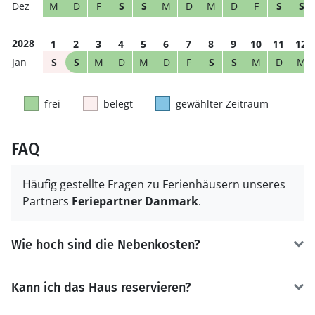
M
D
F
S
S
M
D
M
D
F
S
S
2028
1
2
3
4
5
6
7
8
9
10
11
12
S
S
M
D
M
D
F
S
S
M
D
M
frei
belegt
gewählter Zeitraum
FAQ
Häufig gestellte Fragen zu Ferienhäusern unseres
Partners
Feriepartner Danmark
.
Wie hoch sind die Nebenkosten?
Kann ich das Haus reservieren?