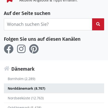
Aktuelle Angebote & Tipps erhalten.
Auf der Seite suchen
Suc
Folgen Sie uns auf diesen Kanälen
Dänemark
Bornholm (2.289)
Norddänemark (8.707)
Nordseeküste (12.763)
Ostdänemark (5.428)