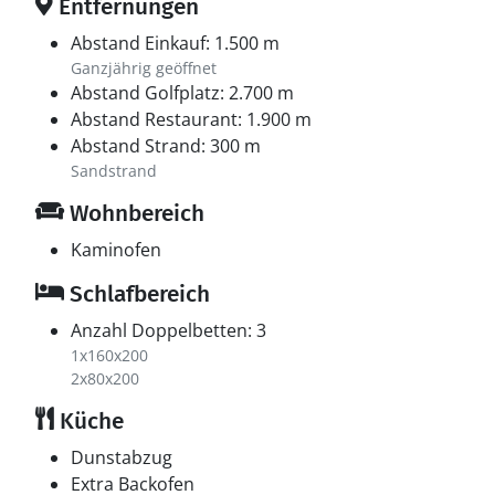
den angrenzenden Wäldern unternehmen. Es gibt
Entfernungen
auch die Möglichkeit, den Rubjerg Knude Leuchtturm
Abstand Einkauf: 1.500 m
zu besuchen, der einen fantastischen Blick auf die
Ganzjährig geöffnet
Küste und das Meer bietet. Dieses Ferienhaus ist ideal
Abstand Golfplatz: 2.700 m
für einen aktiven oder entspannten Urlaub, und es gibt
Abstand Restaurant: 1.900 m
für jeden etwas zu entdecken.
Abstand Strand: 300 m
Sandstrand
Denken Sie daran, dass Sie bei Feriepartner Løkken
Wohnbereich
jederzeit Wagen, Hochstühle und Babybetten
ausleihen können. Sie können sie direkt in der Agentur
Kaminofen
abholen und am Ende Ihres Urlaubs wieder
Schlafbereich
zurückgeben.
Anzahl Doppelbetten: 3
1x160x200
2x80x200
Küche
Dunstabzug
Extra Backofen