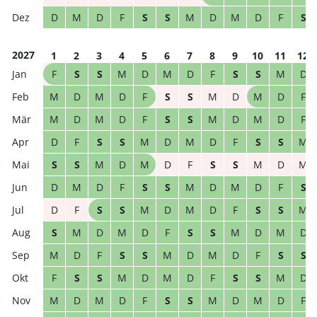
D
M
D
F
S
S
M
D
M
D
F
S
2027
1
2
3
4
5
6
7
8
9
10
11
12
F
S
S
M
D
M
D
F
S
S
M
D
M
D
M
D
F
S
S
M
D
M
D
F
M
D
M
D
F
S
S
M
D
M
D
F
D
F
S
S
M
D
M
D
F
S
S
M
S
S
M
D
M
D
F
S
S
M
D
M
D
M
D
F
S
S
M
D
M
D
F
S
D
F
S
S
M
D
M
D
F
S
S
M
S
M
D
M
D
F
S
S
M
D
M
D
M
D
F
S
S
M
D
M
D
F
S
S
F
S
S
M
D
M
D
F
S
S
M
D
M
D
M
D
F
S
S
M
D
M
D
F