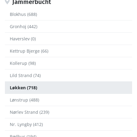
Jammerbucht
Blokhus (688)
Gronhoj (442)
Haverslev (0)
Kettrup Bjerge (66)
Kollerup (98)
Lild Strand (74)
Løkken (718)
Lønstrup (488)
Nørlev Strand (239)
Nr. Lyngby (412)
Rødhus (194)