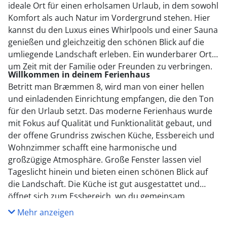
ideale Ort für einen erholsamen Urlaub, in dem sowohl
Komfort als auch Natur im Vordergrund stehen. Hier
kannst du den Luxus eines Whirlpools und einer Sauna
genießen und gleichzeitig den schönen Blick auf die
umliegende Landschaft erleben. Ein wunderbarer Ort,
um Zeit mit der Familie oder Freunden zu verbringen.
Willkommen in deinem Ferienhaus
Betritt man Bræmmen 8, wird man von einer hellen
und einladenden Einrichtung empfangen, die den Ton
für den Urlaub setzt. Das moderne Ferienhaus wurde
mit Fokus auf Qualität und Funktionalität gebaut, und
der offene Grundriss zwischen Küche, Essbereich und
Wohnzimmer schafft eine harmonische und
großzügige Atmosphäre. Große Fenster lassen viel
Tageslicht hinein und bieten einen schönen Blick auf
die Landschaft. Die Küche ist gut ausgestattet und
öffnet sich zum Essbereich, wo du gemeinsam
Mahlzeiten zubereiten und genießen kannst. Das
Mehr anzeigen
Wohnzimmer verfügt über einen Kaminofen, der zu