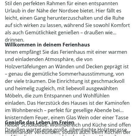
Stil den perfekten Rahmen für einen entspannten
Urlaub in der Nähe der Nordsee bietet. Hier fällt es
leicht, einen Gang herunterzuschalten und die Ruhe
auf sich wirken zu lassen, während Sie sowohl Komfort
als auch Gemütlichkeit genießen – draußen wie
drinnen.
Willkommen in deinem Ferienhaus
Innen empfängt Sie das Ferienhaus mit einer warmen
und einladenden Atmosphäre, die von
Holzvertäfelungen an Wänden und Decken geprägt ist
– genau die gemütliche Sommerhausstimmung, von
der viele träumen.
Die Einrichtung ist geschmackvoll
und heimelig zugleich, mit liebevoll ausgewählten
Möbeln, die zum Entspannen und Wohlfühlen
einladen. Das Herzstück des Hauses ist der Kaminofen
im Wohnbereich – perfekt für gesellige Abende bei
knisterndem Feuer, einem Glas Wein oder einer Tasse
Genieße das Leben im Freien
heißer Schokolade. Wohnbereich und Küche sind offen
Draußen wartet eine große, überdachte Holzterrasse
miteinander verbunden, sodass auch beim Kochen der