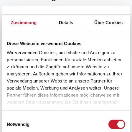
Zustimmung
Details
Über Cookies
Diese Webseite verwendet Cookies
Wir verwenden Cookies, um Inhalte und Anzeigen zu
personalisieren, Funktionen für soziale Medien anbieten
Lageplan
zu können und die Zugriffe auf unsere Website zu
analysieren. Außerdem geben wir Informationen zu Ihrer
Verwendung unserer Website an unsere Partner für
Adresse
soziale Medien, Werbung und Analysen weiter. Unsere
Ferienhaus LN2019
Partner führen diese Informationen möglicherweise mit
Kragekæret 17
weiteren Daten zusammen, die Sie ihnen bereitgestellt
Tornby Strand
haben oder die sie im Rahmen Ihrer Nutzung der Dienste
9850 Hirtshals
gesammelt haben.
Einwilligungsauswahl
Notwendig