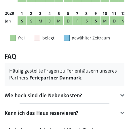
2028
1
2
3
4
5
6
7
8
9
10
11
12
S
S
M
D
M
D
F
S
S
M
D
M
frei
belegt
gewählter Zeitraum
FAQ
Häufig gestellte Fragen zu Ferienhäusern unseres
Partners
Feriepartner Danmark
.
Wie hoch sind die Nebenkosten?
Kann ich das Haus reservieren?