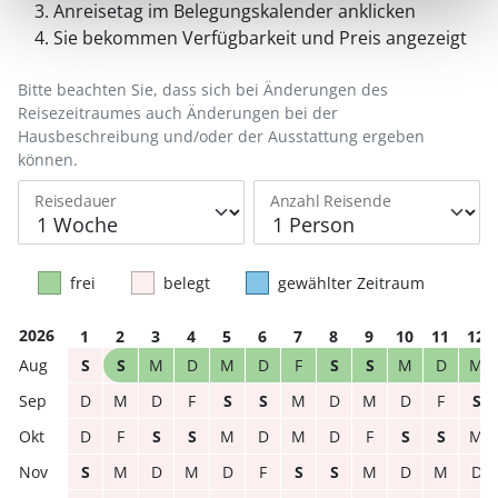
Anreisetag im Belegungskalender anklicken
Sie bekommen Verfügbarkeit und Preis angezeigt
Bitte beachten Sie, dass sich bei Änderungen des
Reisezeitraumes auch Änderungen bei der
Hausbeschreibung und/oder der Ausstattung ergeben
können.
Reisedauer
Anzahl Reisende
frei
belegt
gewählter Zeitraum
2026
1
2
3
4
5
6
7
8
9
10
11
12
S
S
M
D
M
D
F
S
S
M
D
M
D
M
D
F
S
S
M
D
M
D
F
S
D
F
S
S
M
D
M
D
F
S
S
M
S
M
D
M
D
F
S
S
M
D
M
D