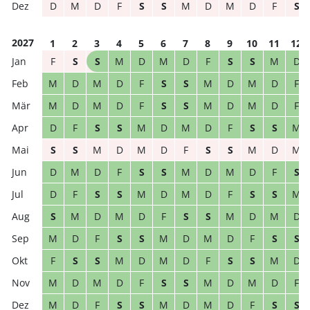
D
M
D
F
S
S
M
D
M
D
F
S
2027
1
2
3
4
5
6
7
8
9
10
11
12
F
S
S
M
D
M
D
F
S
S
M
D
M
D
M
D
F
S
S
M
D
M
D
F
M
D
M
D
F
S
S
M
D
M
D
F
D
F
S
S
M
D
M
D
F
S
S
M
S
S
M
D
M
D
F
S
S
M
D
M
D
M
D
F
S
S
M
D
M
D
F
S
D
F
S
S
M
D
M
D
F
S
S
M
S
M
D
M
D
F
S
S
M
D
M
D
M
D
F
S
S
M
D
M
D
F
S
S
F
S
S
M
D
M
D
F
S
S
M
D
M
D
M
D
F
S
S
M
D
M
D
F
M
D
F
S
S
M
D
M
D
F
S
S