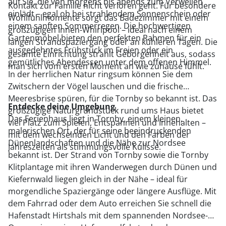
auf Sie, die von morgens bis abends zum Verweilen
Kontakt zur Familie nicht verloren geht. Für besondere
einlädt – egal ob bei strahlendem Sonnenschein oder
Wohlfühlmomente sorgt das Badezimmer mit einem
einem sanften Sommerregen. Die hochwertigen
großzügigen Innen-Whirlpool – ideal nach einem
Gartenmöbel bieten den perfekten Rahmen für ein
langen Strandspaziergang oder an kühleren Tagen. Die
ausgedehntes Frühstück im Freien oder ein
gesamte Einrichtung strahlt Geborgenheit aus, sodass
gemütliches Abendessen unter dem offenen Himmel.
man sich vom ersten Moment an wie zuhause fühlt.
In der herrlichen Natur ringsum können Sie dem
Zwitschern der Vögel lauschen und die frische
Meeresbrise spüren, für die Tornby so bekannt ist. Das
Entdecke deine Umgebung
großzügige Naturgrundstück rund ums Haus bietet
Das Ferienhaus liegt in Tornby, einem kleinen,
viel Platz zum Spielen, Entspannen und Innehalten –
malerischen Ort, der für seine beeindruckenden
mit dem wechselnden Licht und den Farben der
Dünenlandschaften und die Nähe zur Nordsee
Jahreszeiten als stimmungsvolle Kulisse.
bekannt ist. Der Strand von Tornby sowie die Tornby
Klitplantage mit ihren Wanderwegen durch Dünen und
Kiefernwald liegen gleich in der Nähe – ideal für
morgendliche Spaziergänge oder längere Ausflüge. Mit
dem Fahrrad oder dem Auto erreichen Sie schnell die
Hafenstadt Hirtshals mit dem spannenden Nordsee-