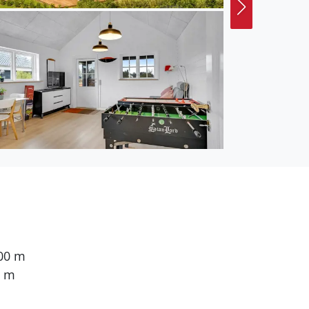
 2-stöckig, und wurde
Feriengäste sind 2
en. 2 Schlafplätze in
en sich im offenen
ische Fernsehsender.
hsender. Mindestens 4
g.
000 m
0 m