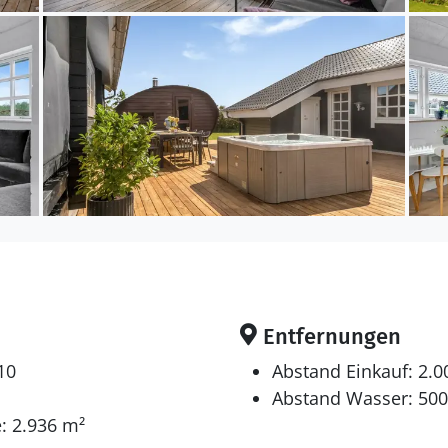
 Ferienunterkunft hat eine Wohnfläche von 130 m², ist
gebracht werden. Die Ferienunterkunft verfügt über einen
öglichkeit mit 60 Liter Nutzinhalt. Für die jüngsten 
anden.
en sich auf 4 Schlafräume. 6 Schlafplätze in Doppelbett
ätze auf Matratzen. 2 von diesen Schlafplätzen befind
eht ein Kinderbett zur Verfügung.
 gibt es 2 Fernseher.1 Chromecast. Mindestens 4 dän
he Fernsehsender. Mindestens 4 norwegische Fernse
Entfernungen
. Es steht kabellose Internetverbindung zur Verfügun
10
Abstand Einkauf: 2.
Abstand Wasser: 50
: 2.936 m²
bbyraum mit: Dart. Mini-Billard. Mini-Tischfußball.