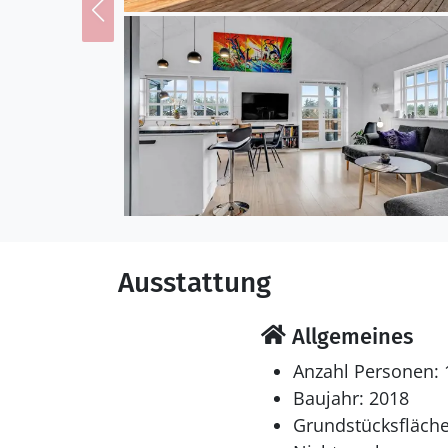
Kinder (4-11 Jahre). Die
2018 gebaut. Haustiere dürfen nicht mit
Waschtrockner. Tiefkühlm
Kinderhochstühle vorh
Schlafverhältnisse
Die Schlafplätze verteil
Einzelbetten. 2 Schlafpl
Obergeschoss. Ferner st
Ausstattung
Multimedien
In der Ferienunterkunft
Mindestens 4 schwedisc
Allgemeines
englische Fernsehsender
Anzahl Personen: 
Baujahr: 2018
Hobbyraum
Grundstücksfläche
Ho