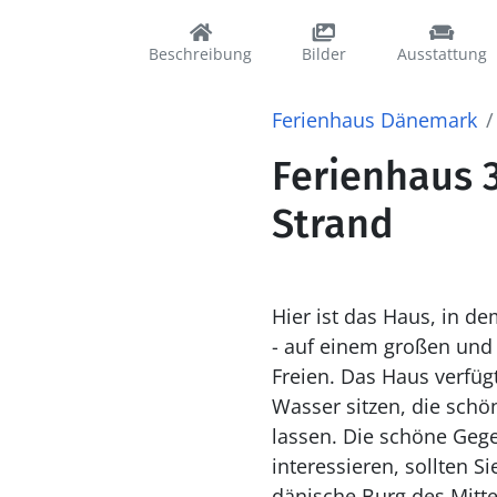
Beschreibung
Bilder
Ausstattung
Ferienhaus Dänemark
Ferienhaus 
Strand
Hier ist das Haus, in de
- auf einem großen und 
Freien. Das Haus verfügt über einen schönen Outdoor-Whirlpool - hier können Sie im warmen
Wasser sitzen, die sch
lassen. Die schöne Gegend lädt zu lange Spaziergänge ein. Wenn Sie sich für die Geschichte
interessieren, sollten S
dänische Burg des Mittel