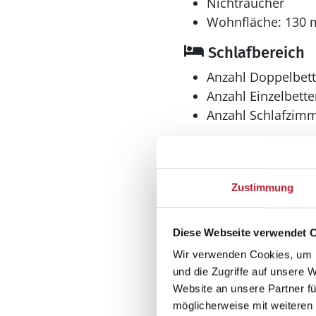
Nichtraucher
Wohnfläche: 130 
Whirlpool
Schlafbereich
Im Außen-Standwasser-W
auch den Aufenthalt im 
Anzahl Doppelbett
Anzahl Einzelbette
Anzahl Schlafzimm
Bad
Zustimmung
Anzahl Badezimme
Anzahl Toiletten: 2
Diese Webseite verwendet 
Trockner
Wir verwenden Cookies, um I
Waschmaschine
und die Zugriffe auf unsere 
Spieleangebot
Website an unsere Partner fü
möglicherweise mit weiteren