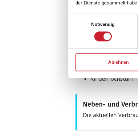
Billard
der Dienste gesammelt habe
Mini-Billard
Dart
Einwilligungsauswahl
Tischfußball
Notwendig
Mini-Tischfußball
Sonstiges
Fußbodenheizung
Keine Vermietung
Ablehnen
Kinderbett
Kinderhochstuhl
Neben- und Verb
Die aktuellen Verbra