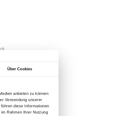
erwassermassage als
ank
Über Cookies
 Medien anbieten zu können
hrer Verwendung unserer
 führen diese Informationen
ie im Rahmen Ihrer Nutzung