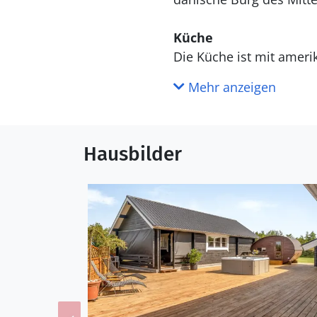
Küche
Die Küche ist mit ameri
Kochzonen, Umluftofen,
Mehr anzeigen
WC und Bad
Hausbilder
Draußen
Die Ferienunterkunft li
beträgt 500 m. Die nächs
Terrassenareal zur Verf
stehen zwei Grill zur Ve
Einrichtung
Das Ferienhaus eignet si