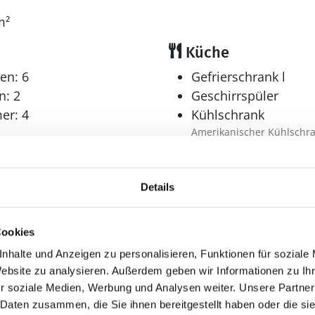
m²
Küche
hirlpool für 4 Personen können Sie sowohl die Unt
Freien genießen.
en: 6
Gefrierschrank l
n: 2
Geschirrspüler
er: 4
Kühlschrank
Amerikanischer Kühlschr
Mikrowelle
Multimedia
Details
r: 2
Internet
drahtlos
Cookies
nhalte und Anzeigen zu personalisieren, Funktionen für soziale
Website zu analysieren. Außerdem geben wir Informationen zu I
Aussenbereich
r soziale Medien, Werbung und Analysen weiter. Unsere Partner
 Daten zusammen, die Sie ihnen bereitgestellt haben oder die s