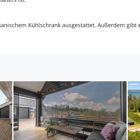
kanischem Kühlschrank ausgestattet. Außerdem gibt e
 Mikrowelle sowie Geschirrspüler.
Es gibt 2 Badezimmer mit Duschnische und 2 Toiletten. Fußbode
egt auf einem 2936 m² großen Naturgrundstück. Die E
te Einkaufsmöglichkeit liegt 2000 m entfernt. Es steh
ügung. Außerdem gibt es überdachte Terrasse. Fußbal
rfügung (ein für Gas und ein für Kohle). Parkplatz au
ch für 10 Personen. 2 der Schlafplätze eignen sich j