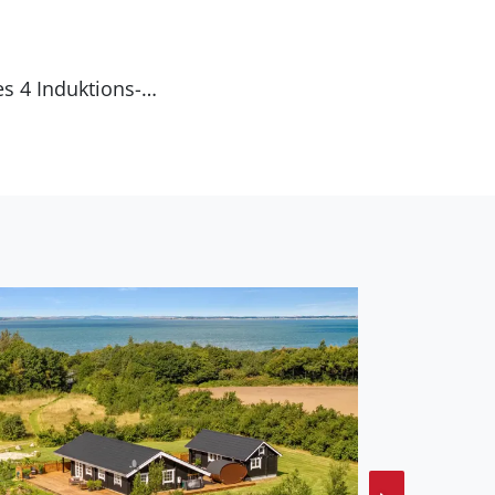
s 4 Induktions-
nheizung in 2 Badezimmern.
ntfernung zum Fjord
t ein offenes
ltor. Außensauna. Es
f dem Grundstück.
edoch nur für größere