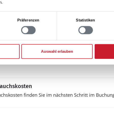
Außenwhirlpool
n.
Fußballtor
Grill
Terrasse, überdacht
Präferenzen
Statistiken
 an Jugendgruppen
Auswahl erlauben
rauchskosten
uchskosten finden Sie im nächsten Schritt im Buchun