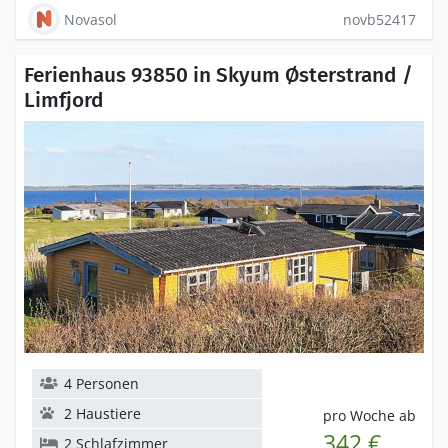
Novasol
novb52417
Ferienhaus 93850 in Skyum Østerstrand /
Limfjord
4 Personen
2 Haustiere
pro Woche ab
342 €
2 Schlafzimmer