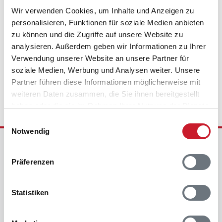
Wir verwenden Cookies, um Inhalte und Anzeigen zu
personalisieren, Funktionen für soziale Medien anbieten
zu können und die Zugriffe auf unsere Website zu
analysieren. Außerdem geben wir Informationen zu Ihrer
Verwendung unserer Website an unsere Partner für
Wir sind für Sie da - 7 Tage die Woche
soziale Medien, Werbung und Analysen weiter. Unsere
Partner führen diese Informationen möglicherweise mit
weiteren Daten zusammen, die Sie ihnen bereitgestellt
haben oder die sie im Rahmen Ihrer Nutzung der Dienste
gesammelt haben.
Einwilligungsauswahl
Notwendig
Ferienhausvermittlung Kröger+Rehn GmbH
Schnackenburgallee 158
Präferenzen
22525 Hamburg
Deutschland
Statistiken
Telefon:
+49 40 5477950
E-Mail:
kundenservice@dansk.de