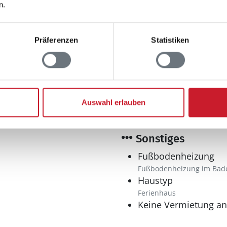
Trockner
n.
Waschmaschine
Präferenzen
Statistiken
Spieleangebot
hen
Tischfußball
Auswahl erlauben
Sonstiges
Fußbodenheizung
Fußbodenheizung im Bad
Haustyp
Ferienhaus
Keine Vermietung a