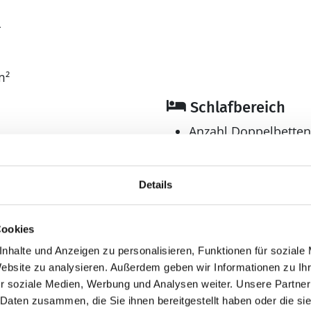
4
m²
Schlafbereich
Anzahl Doppelbetten
Anzahl Einzelbetten: 
Anzahl Etagenbetten 
Details
Anzahl Schlafzimmer
Bad
Cookies
Anzahl Duschen: 2
nhalte und Anzeigen zu personalisieren, Funktionen für soziale
Anzahl Badezimmer:
Website zu analysieren. Außerdem geben wir Informationen zu I
Anzahl Toiletten: 3
r soziale Medien, Werbung und Analysen weiter. Unsere Partner
en
Dusche
 Daten zusammen, die Sie ihnen bereitgestellt haben oder die s