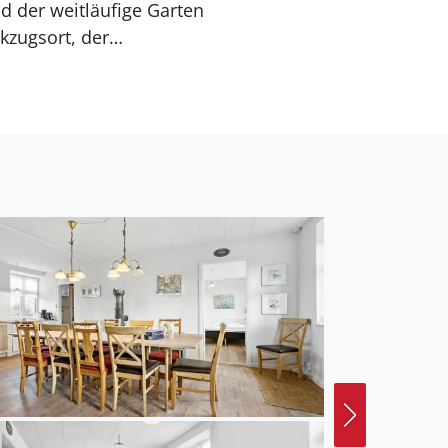
d der weitläufige Garten
kzugsort, der
lt an Naturerlebnissen.
e und große
et Wassersportabenteuer,
net. Ob Sie die weiten
et jeder das passende