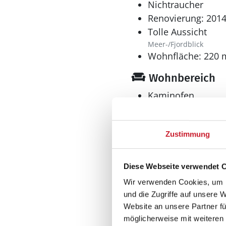
Nichtraucher
Renovierung: 201
Tolle Aussicht
Meer-/Fjordblick
Wohnfläche: 220 
Wohnbereich
Kaminofen
Zustimmung
Küche
Diese Webseite verwendet 
Dunstabzug
Wir verwenden Cookies, um I
Geschirrspüler
und die Zugriffe auf unsere 
Herd
Website an unsere Partner fü
Elektroherd mit Backof
möglicherweise mit weiteren