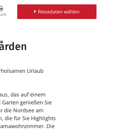
Reisedaten wählen
uck
gården
erholsamen Urlaub
aus, das auf einem
d Garten genießen Sie
gar die Nordsee am
 die für Sie Highlights
noramawohnzimmer. Die