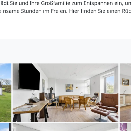
lädt Sie und Ihre Großfamilie zum Entspannen ein, un
meinsame Stunden im Freien. Hier finden Sie einen Rüc
verbundenheit vereint.
rden Strand bietet Ihnen eine beeindruckende Vielfa
gelegenen Nationalpark Thy, wo endlose Wanderweg
ie warten. Cold Hawaii, ein Hotspot für Surfer, biet
ch perfekt für ruhige Spaziergänge und Radtouren eig
ichten Dünenplantagen erkunden möchten – hier find
 unvergesslichen Urlaub.