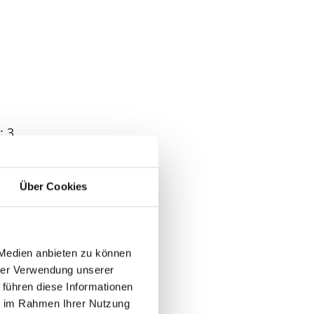
: 3
2
: 1
Über Cookies
: 4
 Medien anbieten zu können
 2
hrer Verwendung unserer
 führen diese Informationen
ie im Rahmen Ihrer Nutzung