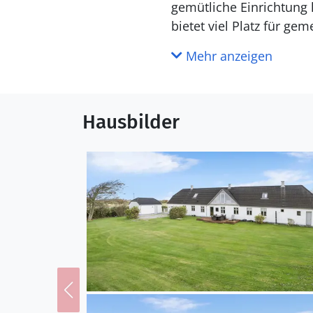
gemütliche Einrichtung 
bietet viel Platz für ge
Geborgenheit und Natur
Mehr anzeigen
Die Umgebung von Kærgå
Besuchen Sie den nahe
Hausbilder
Dünenlandschaften auf S
während der Limfjord si
Sandstrände oder die d
Naturerlebnis für einen