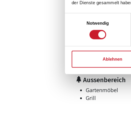
Kaffeemaschine
der Dienste gesammelt habe
Kühlschrank
Mikrowelle
Einwilligungsauswahl
Notwendig
Tiefkühler: 80 l
Tiefkühlschrank
Multimedia
Deutsches Fernse
Ablehnen
Internet
WLAN
Aussenbereich
Gartenmöbel
Grill