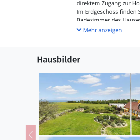
direktem Zugang zur Hol
Im Erdgeschoss finden 
Badezimmer des Hauses. 
perfekt für die jüngsten
Mehr anzeigen
befindet sich auch das
ganze Haus strahlt Qual
Hausbilder
Genieße das Leben im
Es ist fast unmöglich, 
große Garten bietet sow
Kinder. Mehrere Terrass
Sie den Morgen mit eine
mit einem Grillabend, b
Grill stehen bereit, un
meditativ wirkt. Die um
kann aus nächster Nähe 
einfach den Klängen der