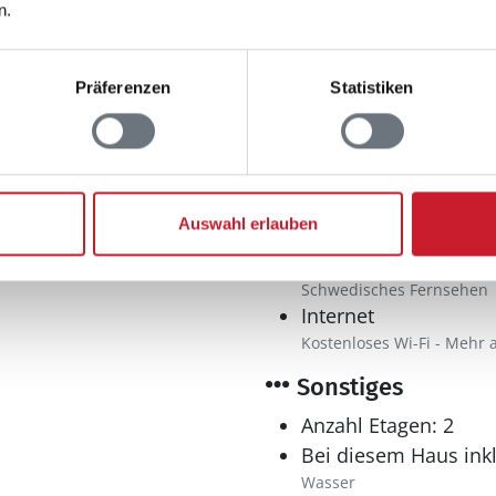
Mikrowelle
n.
Separate Küche
Tiefkühler: 0 l
Präferenzen
Statistiken
Wasserkocher
Multimedia
Deutsches Fernsehe
Internationales Fern
Auswahl erlauben
Dänisches Fernsehen
norwegische Programme
Schwedisches Fernsehen
Internet
Kostenloses Wi-Fi - Mehr 
Sonstiges
Anzahl Etagen: 2
Bei diesem Haus inkl
Wasser