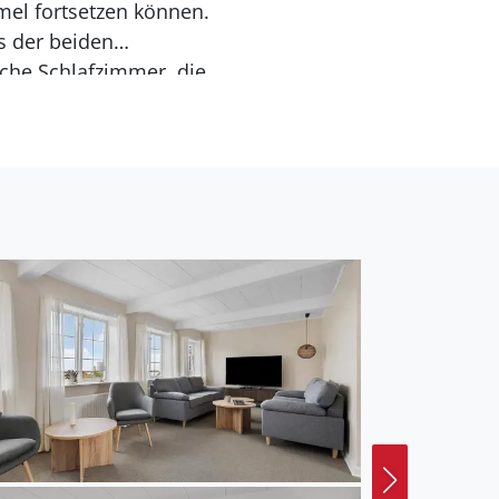
mel fortsetzen können.
s der beiden
che Schlafzimmer, die
net ist. Hier oben
WC und Dusche. Das
nicht hinzugeben. Der
en und Toben für die
el zu genießen – starten
 beenden Sie den Tag
, Liegestühle und ein
nd einer Ruhe, die fast
e bei, und die Tierwelt
 Kindern spielen oder
e Ort dafür.