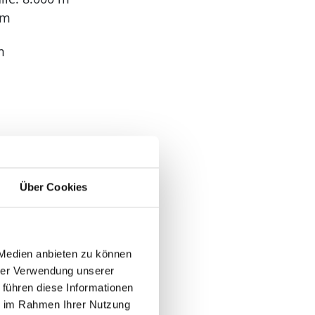
 m
m
Über Cookies
 Medien anbieten zu können
hrer Verwendung unserer
 führen diese Informationen
ie im Rahmen Ihrer Nutzung