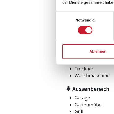
der Dienste gesammelt habe
Einwilligungsauswahl
Notwendig
Bad
Anzahl Duschen: 2
Massagefunktion
Ablehnen
Anzahl Toiletten: 2
Badewanne
Trockner
Waschmaschine
Aussenbereich
Garage
Gartenmöbel
Grill