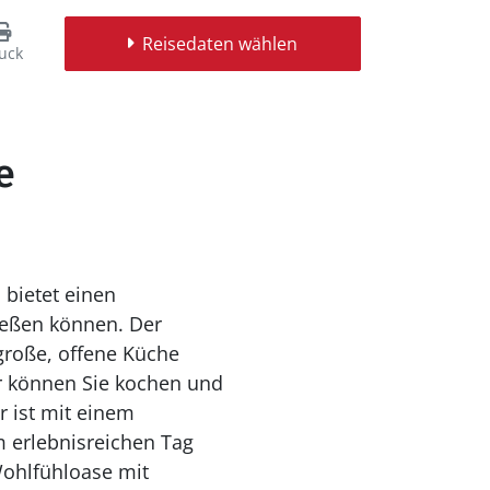
Reisedaten wählen
uck
e
bietet einen
ießen können. Der
große, offene Küche
er können Sie kochen und
 ist mit einem
m erlebnisreichen Tag
Wohlfühloase mit