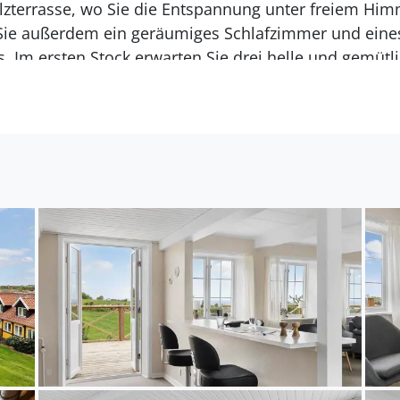
zterrasse, wo Sie die Entspannung unter freiem Him
Sie außerdem ein geräumiges Schlafzimmer und eine
Im ersten Stock erwarten Sie drei helle und gemütli
 Familienmitglieder oder eine ruhige Lesestunde geeig
 zweite Badezimmer. Beide modern eingerichtet mit 
ität und durchdachte Details aus.
 Freien
sich der idyllischen Umgebung, die das Haus umgibt, 
ohl ruhige Ecken als auch offene Bereiche zum Spiel
en laden dazu ein, die Mahlzeiten unter freiem Himm
r Tasse Kaffee auf einer der sonnigen Terrassen und
egleitet von der Aussicht auf die Ostsee. Gartenmöbel
d der Garten umarmt Sie mit wunderschönen Bäumen u
liegenden Felder tragen zu einer ländlichen Atmosphär
erlebt werden. Ob Sie ein gutes Buch lesen, mit den
 Natur lauschen möchten – der Garten ist der perfekt