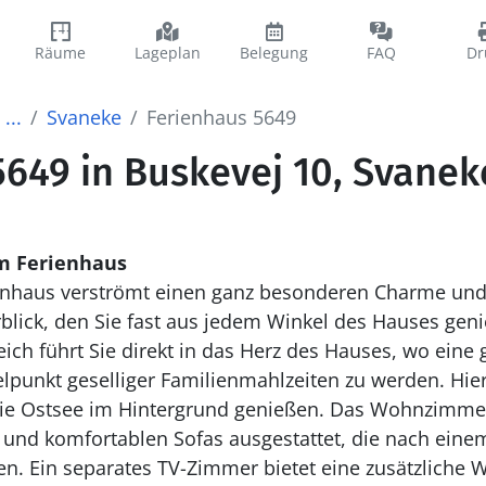
Räume
Lageplan
Belegung
FAQ
Dr
...
Svaneke
Ferienhaus 5649
5649 in Buskevej 10, Svanek
m Ferienhaus
rnhaus verströmt einen ganz besonderen Charme und 
ick, den Sie fast aus jedem Winkel des Hauses gen
ch führt Sie direkt in das Herz des Hauses, wo eine 
elpunkt geselliger Familienmahlzeiten zu werden. Hi
 die Ostsee im Hintergrund genießen. Das Wohnzimmer
und komfortablen Sofas ausgestattet, die nach eine
n. Ein separates TV-Zimmer bietet eine zusätzliche 