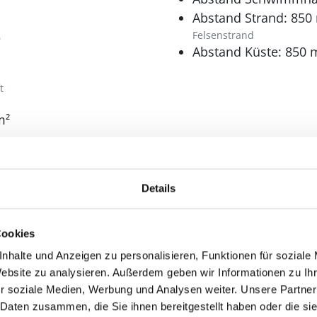
Abstand Strand: 850
5
Felsenstrand
Abstand Küste: 850 
t
m²
Küche
en: 2
Dunstabzug
Details
n: 6
Extra Backofen
Geschirrspüler
Kaffeemaschine
Cookies
Kochplatten: 1
nhalte und Anzeigen zu personalisieren, Funktionen für soziale
elektrische
Website zu analysieren. Außerdem geben wir Informationen zu I
Kühlschrank l
r soziale Medien, Werbung und Analysen weiter. Unsere Partner
Kühlschrank l
 Daten zusammen, die Sie ihnen bereitgestellt haben oder die s