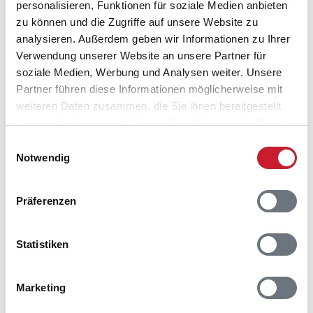
personalisieren, Funktionen für soziale Medien anbieten
Belegungskalender
zu können und die Zugriffe auf unsere Website zu
analysieren. Außerdem geben wir Informationen zu Ihrer
Reisedauer auswählen
Verwendung unserer Website an unsere Partner für
Anzahl Reisende auswählen
soziale Medien, Werbung und Analysen weiter. Unsere
Anreisetag im Belegungskalender anklicken
Partner führen diese Informationen möglicherweise mit
Sie bekommen Verfügbarkeit und Preis angezeigt
weiteren Daten zusammen, die Sie ihnen bereitgestellt
haben oder die sie im Rahmen Ihrer Nutzung der Dienste
Bitte beachten Sie, dass sich bei Änderungen des
gesammelt haben.
Reisezeitraumes auch Änderungen bei der
Einwilligungsauswahl
Notwendig
Hausbeschreibung und/oder der Ausstattung ergeben
können.
Reisedauer
Anzahl Reisende
Präferenzen
Statistiken
frei
belegt
gewählter Zeitraum
2026
1
2
3
4
5
6
7
8
9
10
11
12
Marketing
M
D
F
S
S
M
D
M
D
F
S
S