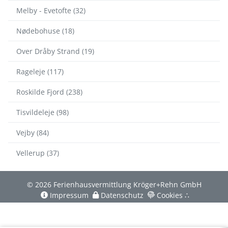
Melby - Evetofte (32)
Nødebohuse (18)
Over Dråby Strand (19)
Rageleje (117)
Roskilde Fjord (238)
Tisvildeleje (98)
Vejby (84)
Vellerup (37)
© 2026 Ferienhausvermittlung Kröger+Rehn GmbH
Impressum
Datenschutz
Cookies
∴