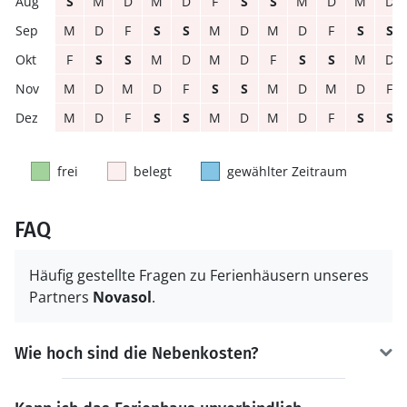
S
M
D
M
D
F
S
S
M
D
M
D
M
D
F
S
S
M
D
M
D
F
S
S
F
S
S
M
D
M
D
F
S
S
M
D
M
D
M
D
F
S
S
M
D
M
D
F
M
D
F
S
S
M
D
M
D
F
S
S
frei
belegt
gewählter Zeitraum
FAQ
Häufig gestellte Fragen zu Ferienhäusern unseres
Partners
Novasol
.
Wie hoch sind die Nebenkosten?