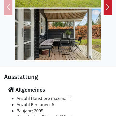
Hinter den Dünen, die hier den Strand schützen, gibt
es einen Kinderspielplatz und auch für kulinarische
Freuden ist in der Sommersaison gesorgt.
Verbringen Sie einen erholsamen Urlaub in diesem
ansprechenden Ferienhaus!
Ausstattung
Allgemeines
Anzahl Haustiere maximal: 1
Anzahl Personen: 6
Baujahr: 2005