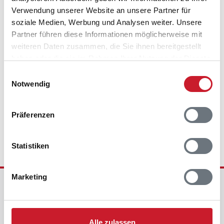
Verwendung unserer Website an unsere Partner für
soziale Medien, Werbung und Analysen weiter. Unsere
Partner führen diese Informationen möglicherweise mit
weiteren Daten zusammen, die Sie ihnen bereitgestellt
haben oder die sie im Rahmen Ihrer Nutzung der Dienste
gesammelt haben.
Einwilligungsauswahl
Notwendig
Wir sind für Sie da - 7 Tage die Woche
Präferenzen
Statistiken
Marketing
Ferienhausvermittlung Kröger+Rehn GmbH
Schnackenburgallee 158
22525 Hamburg
Alle zulassen
Deutschland