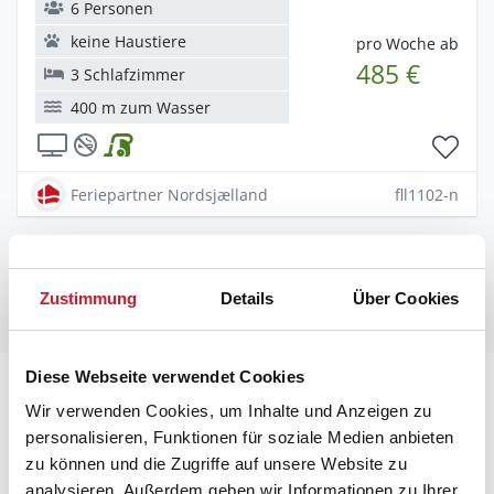
6 Personen
keine Haustiere
pro Woche ab
485 €
3 Schlafzimmer
400 m zum Wasser
Feriepartner Nordsjælland
fll1102-n
1
Zustimmung
Details
Über Cookies
Diese Webseite verwendet Cookies
Wir verwenden Cookies, um Inhalte und Anzeigen zu
Mehr zum Urlaub auf Seeland
personalisieren, Funktionen für soziale Medien anbieten
zu können und die Zugriffe auf unsere Website zu
analysieren. Außerdem geben wir Informationen zu Ihrer