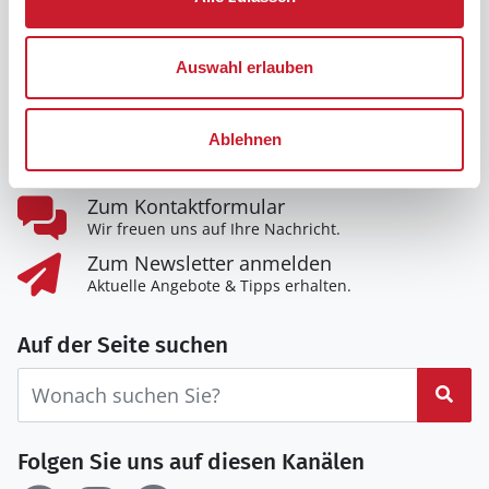
Telefon:
+49 40 5477950
E-Mail:
kundenservice@dansk.de
Auswahl erlauben
Nehmen Sie Kontakt zu uns auf
Ablehnen
0800-358 75 28
Täglich von 9 bis 22 Uhr für Sie da.
Zum Kontaktformular
Wir freuen uns auf Ihre Nachricht.
Zum Newsletter anmelden
Aktuelle Angebote & Tipps erhalten.
Auf der Seite suchen
Suc
Folgen Sie uns auf diesen Kanälen