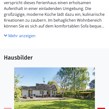
verspricht dieses Ferienhaus einen erholsamen
Aufenthalt in einer einladenden Umgebung. Die
großzügige, moderne Küche lädt dazu ein, kulinarische
Kreationen zu zaubern. Im behaglichen Wohnbereich
können Sie es sich auf dem komfortablen Sofa bequem
machen und bei einem guten Buch oder einem
Mehr anzeigen
spannenden Film entspannen. Die Terrasse draußen
bietet reichlich Platz zum Essen und Entspannen.
Grillen Sie abends und genießen Sie gesellige Stunden
mit Familie und Freunden an der Feuerstelle im
Hausbilder
Garten. Ein Trampolin und zahlreiche andere
Aktivitätsmöglichkeiten im Freien sorgen für einen
kurzweiligen Aufenthalt.
Die Nordküste Seelands, eine der schönsten Regionen
Dänemarks, bietet vielfältige
Erkundungsmöglichkeiten. Unternehmen Sie
Fahrradtouren entlang der Küste oder entspannen Sie
an einem der wunderschönen Sandstrände. In