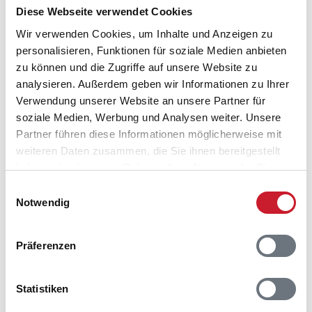
Diese Webseite verwendet Cookies
Wir verwenden Cookies, um Inhalte und Anzeigen zu
personalisieren, Funktionen für soziale Medien anbieten
zu können und die Zugriffe auf unsere Website zu
analysieren. Außerdem geben wir Informationen zu Ihrer
Belegungskalender
Verwendung unserer Website an unsere Partner für
soziale Medien, Werbung und Analysen weiter. Unsere
Partner führen diese Informationen möglicherweise mit
Reisedauer auswählen
weiteren Daten zusammen, die Sie ihnen bereitgestellt
Anzahl Reisende auswählen
haben oder die sie im Rahmen Ihrer Nutzung der Dienste
Anreisetag im Belegungskalender anklicken
gesammelt haben.
Sie bekommen Verfügbarkeit und Preis angezeigt
Einwilligungsauswahl
Notwendig
Bitte beachten Sie, dass sich bei Änderungen des
Reisezeitraumes auch Änderungen bei der
Präferenzen
Hausbeschreibung und/oder der Ausstattung ergeben
können.
Statistiken
Reisedauer
Anzahl Reisende