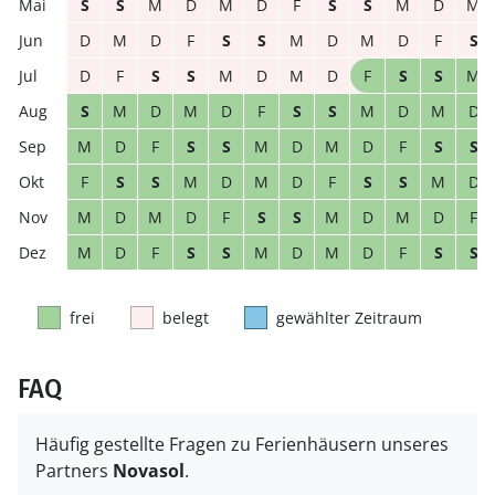
S
S
M
D
M
D
F
S
S
M
D
M
D
M
D
F
S
S
M
D
M
D
F
S
D
F
S
S
M
D
M
D
F
S
S
M
S
M
D
M
D
F
S
S
M
D
M
D
M
D
F
S
S
M
D
M
D
F
S
S
F
S
S
M
D
M
D
F
S
S
M
D
M
D
M
D
F
S
S
M
D
M
D
F
M
D
F
S
S
M
D
M
D
F
S
S
frei
belegt
gewählter Zeitraum
FAQ
Häufig gestellte Fragen zu Ferienhäusern unseres
Partners
Novasol
.