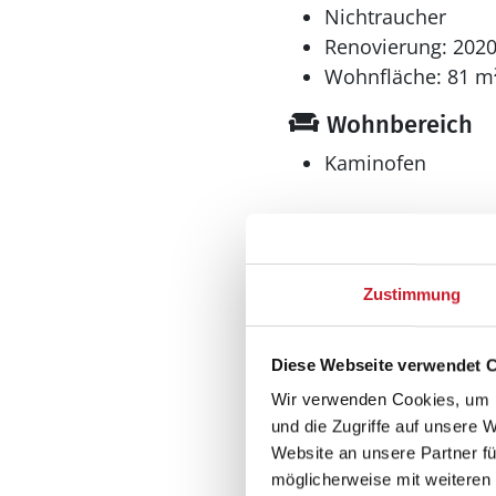
Nichtraucher
Renovierung: 202
Wohnfläche: 81 m
Wohnbereich
Kaminofen
Küche
Zustimmung
Geschirrspüler
Herd
Diese Webseite verwendet 
Elektroherd mit Backof
Kaffeemaschine
Wir verwenden Cookies, um I
Kühlschrank
und die Zugriffe auf unsere 
Mikrowelle
Website an unsere Partner fü
Tiefkühler: 10 l
möglicherweise mit weiteren