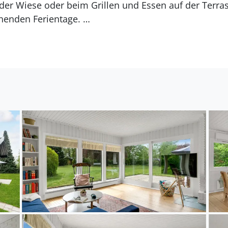
der Wiese oder beim Grillen und Essen auf der Terras
tehenden Ferientage.
 den Wald und den Strand zu erkunden. Unternehmen S
d und verweilen am Sandstrand und stellen sich mit
auch in das Stadtzentrum von Hornbæk, entdecken die
iele Stunden beim Baden und Sonne und herrlichen St
olsame Ferien an der Dänischen Riviera!