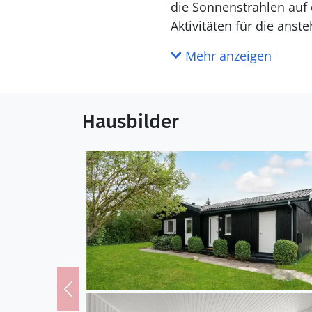
die Sonnenstrahlen auf 
Aktivitäten für die ans
Mehr anzeigen
Die Lage ist ideal, um
schattenspendenden Wal
Wasser. Spazieren Sie 
Hausbilder
Cafés und verbringen v
Sandstrand.
Freuen Sie sich auf erh