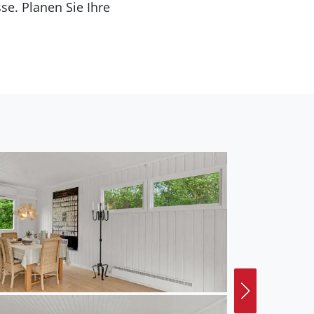
se. Planen Sie Ihre
ie Spaziergänge im
 den Füßen ins seichte
 kleinen Geschäfte und
randfeeling am breiten