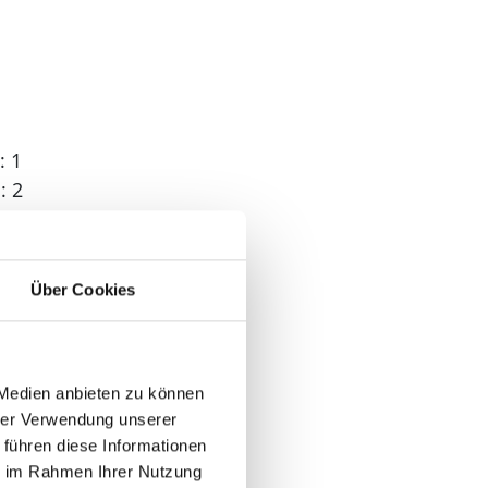
: 1
: 2
: 2
Über Cookies
 1
 Medien anbieten zu können
hrer Verwendung unserer
 führen diese Informationen
ie im Rahmen Ihrer Nutzung