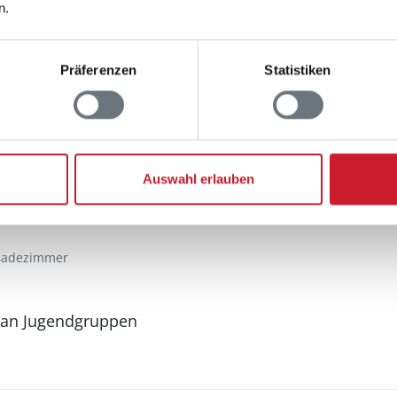
n.
Aussenbereich
Präferenzen
Statistiken
Gartenmöbel
Grill
Grill
Kugelgrill
Terrasse: 1
Auswahl erlauben
Badezimmer
 an Jugendgruppen