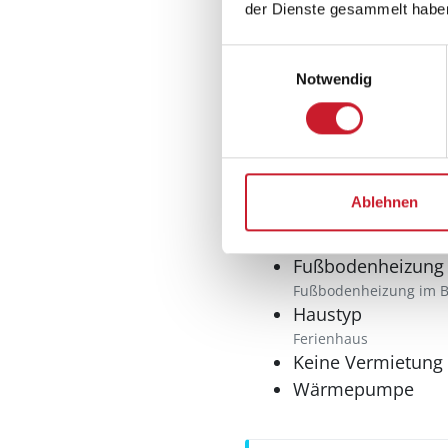
der Dienste gesammelt habe
Gefrierfach
Multimedia
Einwilligungsauswahl
Notwendig
Internet
WLAN
Ablehnen
Sonstiges
Fußbodenheizung
Fußbodenheizung im 
Haustyp
Ferienhaus
Keine Vermietung
Wärmepumpe