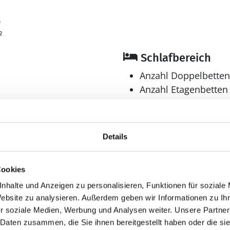
0
²
Schlafbereich
Anzahl Doppelbetten
Anzahl Etagenbetten 
Anzahl Schlafzimmer
Bad
Details
Anzahl Duschen: 1
Anzahl Badezimmer:
Cookies
en
Anzahl Toiletten: 1
Waschmaschine
nhalte und Anzeigen zu personalisieren, Funktionen für soziale
Website zu analysieren. Außerdem geben wir Informationen zu I
r soziale Medien, Werbung und Analysen weiter. Unsere Partner
 Daten zusammen, die Sie ihnen bereitgestellt haben oder die s