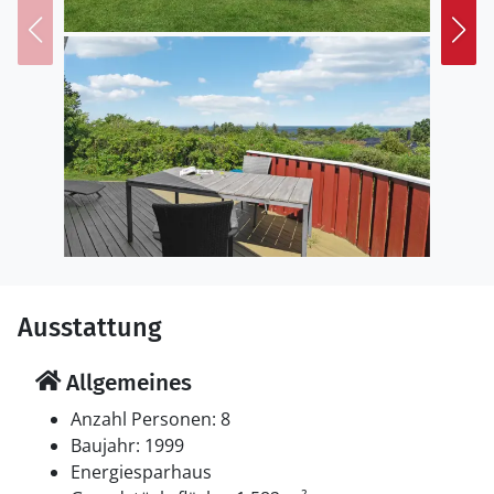
beim Baden und Spielen und unternehmen lange
Strandspaziergänge. Planen Sie auch Radtouren
entlang der wunderschönen Dänischen Riviera, die Sie
mit Ihren herrlichen Stränden und besonderem Flair
entzücken wird.
Genießen Sie einen erholsamen Urlaub an der
Nordküste Seelands!
Ausstattung
Allgemeines
Anzahl Personen: 8
Baujahr: 1999
Energiesparhaus