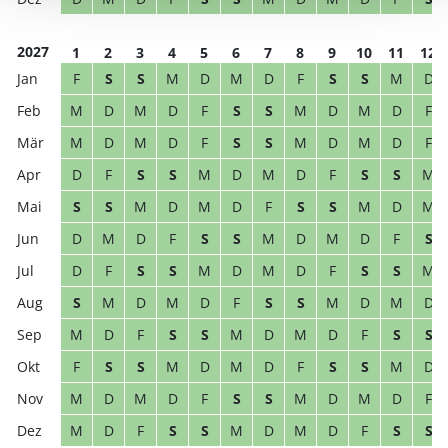
2027
1
2
3
4
5
6
7
8
9
10
11
12
F
S
S
M
D
M
D
F
S
S
M
D
M
D
M
D
F
S
S
M
D
M
D
F
M
D
M
D
F
S
S
M
D
M
D
F
D
F
S
S
M
D
M
D
F
S
S
M
S
S
M
D
M
D
F
S
S
M
D
M
D
M
D
F
S
S
M
D
M
D
F
S
D
F
S
S
M
D
M
D
F
S
S
M
S
M
D
M
D
F
S
S
M
D
M
D
M
D
F
S
S
M
D
M
D
F
S
S
F
S
S
M
D
M
D
F
S
S
M
D
M
D
M
D
F
S
S
M
D
M
D
F
M
D
F
S
S
M
D
M
D
F
S
S