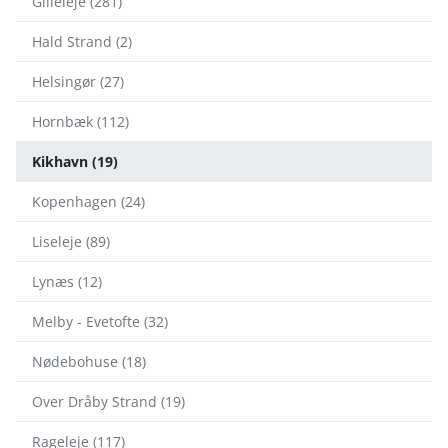
Gilleleje (281)
Hald Strand (2)
Helsingør (27)
Hornbæk (112)
Kikhavn (19)
Kopenhagen (24)
Liseleje (89)
Lynæs (12)
Melby - Evetofte (32)
Nødebohuse (18)
Over Dråby Strand (19)
Rageleje (117)