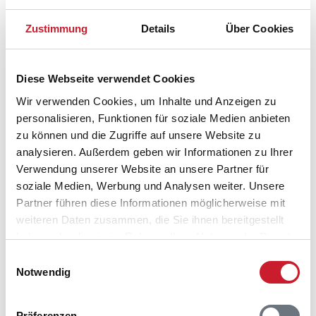
Zustimmung
Details
Über Cookies
Diese Webseite verwendet Cookies
Wir verwenden Cookies, um Inhalte und Anzeigen zu
personalisieren, Funktionen für soziale Medien anbieten
zu können und die Zugriffe auf unsere Website zu
analysieren. Außerdem geben wir Informationen zu Ihrer
Verwendung unserer Website an unsere Partner für
soziale Medien, Werbung und Analysen weiter. Unsere
Partner führen diese Informationen möglicherweise mit
weiteren Daten zusammen, die Sie ihnen bereitgestellt
haben oder die sie im Rahmen Ihrer Nutzung der Dienste
Belegungskalender
gesammelt haben.
Einwilligungsauswahl
Notwendig
Reisedauer auswählen
Anzahl Reisende auswählen
Anreisetag im Belegungskalender anklicken
Präferenzen