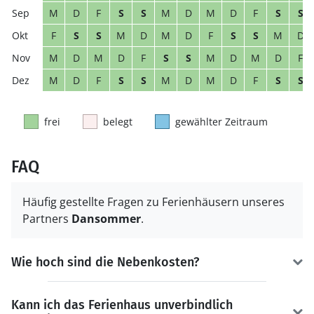
M
D
F
S
S
M
D
M
D
F
S
S
F
S
S
M
D
M
D
F
S
S
M
D
M
D
M
D
F
S
S
M
D
M
D
F
M
D
F
S
S
M
D
M
D
F
S
S
frei
belegt
gewählter Zeitraum
FAQ
Häufig gestellte Fragen zu Ferienhäusern unseres
Partners
Dansommer
.
Wie hoch sind die Nebenkosten?
Kann ich das Ferienhaus unverbindlich