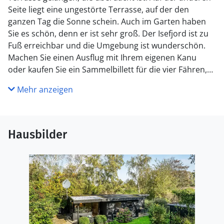
Seite liegt eine ungestörte Terrasse, auf der den
ganzen Tag die Sonne schein. Auch im Garten haben
Sie es schön, denn er ist sehr groß. Der Isefjord ist zu
Fuß erreichbar und die Umgebung ist wunderschön.
Machen Sie einen Ausflug mit Ihrem eigenen Kanu
oder kaufen Sie ein Sammelbillett für die vier Fähren,
mit denen Sie den Fjord befahren können, um die
Mehr anzeigen
schöne Landschaft vom Wasser aus zu bewundern. Auf
der Halbinsel Hornsherred mit dem Städtchen
Jægerspris lädt eine wunderschöne Natur mit grossen
Wäldern und sanften Hügeln zu erfrischenden
Hausbilder
Wanderungen auf den ausgeschilderten Pfaden ein.
Auf dem hübschen Schloss 'Jægerspris' finden täglich
Führungen statt und im 'Nordskoven' dem Wald bei
Jægerspris können Sie über 1000 Jahre alte Eichen
bewundern. Im idyllischen Städtchen Frederikssund
werden jährlich Wikingerspiele veranstaltet, wo man
nachfolgend in Walhalla bei Unterhaltung ausgiebig