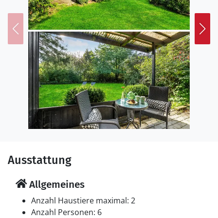
schmausen kann. Auch an Golffreunde ist gedacht,
denn Frederikssund verfügt über einen 18-Loch
Golfplatz. Nur 50 km entfernt liegt Kopenhagen mit
zahlreichen Sehenswürdigkeiten und Vergnügungen,
wie Tivoli, Zoo, Planetarium, Experimentarium und
vielen interessanten Museen.
Ausstattung
Allgemeines
Anzahl Haustiere maximal: 2
Anzahl Personen: 6