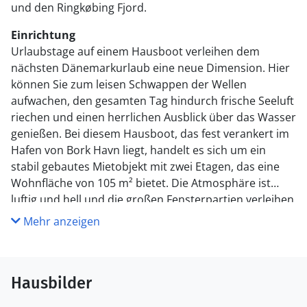
und den Ringkøbing Fjord.
Einrichtung
Urlaubstage auf einem Hausboot verleihen dem
nächsten Dänemarkurlaub eine neue Dimension. Hier
können Sie zum leisen Schwappen der Wellen
aufwachen, den gesamten Tag hindurch frische Seeluft
riechen und einen herrlichen Ausblick über das Wasser
genießen. Bei diesem Hausboot, das fest verankert im
Hafen von Bork Havn liegt, handelt es sich um ein
stabil gebautes Mietobjekt mit zwei Etagen, das eine
Wohnfläche von 105 m² bietet. Die Atmosphäre ist
luftig und hell und die großen Fensterpartien verleihen
dem Boot einen schönen Tageslichteinfall. Im
Mehr anzeigen
Erdgeschoss können Sie es sich in der Küche am
Esstisch gemütlich machen. Im Obergeschoss lockt das
Sofa in der Nähe des Kaminofens und mit attraktiver
Hausbilder
Aussicht. Die drei vorhandenen Schlafräume verteilen
sich auf beide Wohnebenen. Die beiden Badezimmer,