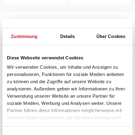
Lageplan
Zustimmung
Details
Über Cookies
Adresse
Hausboot C11503
"AN-MAJA", Molen 11
Diese Webseite verwendet Cookies
Bork Havn
6893 Hemmet
Wir verwenden Cookies, um Inhalte und Anzeigen zu
personalisieren, Funktionen für soziale Medien anbieten
zu können und die Zugriffe auf unsere Website zu
analysieren. Außerdem geben wir Informationen zu Ihrer
Verwendung unserer Website an unsere Partner für
soziale Medien, Werbung und Analysen weiter. Unsere
Partner führen diese Informationen möglicherweise mit
weiteren Daten zusammen, die Sie ihnen bereitgestellt
haben oder die sie im Rahmen Ihrer Nutzung der Dienste
gesammelt haben.
Einwilligungsauswahl