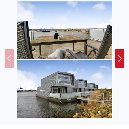
von denen eines mit einem Whirlpool und das andere
mit einer Sauna begeistern, sind beide im Erdgeschoss
platziert. Gegen Zahlung einer Gebühr in Höhe von
400,- DKK können Sie gerne Ihren Hund mit auf das
Hausboot bringen.
Außenbereich
Auch unter freiem Himmel, auf den Sonnendecks,
können Sie Ihre Urlaubstage auf dem Wasser in vollen
Zügen genießen. Sowohl auf dem Erdgeschoss als auch
auf dem Sonnendeck des ersten Stocks können Sie den
Panoramablick bewundern, da sich von hier aus ein
schöner Überblick über den Hafen und auf die
wunderschönen Sonnenuntergänge über dem Fjord
bietet.
Lage
Wenn Sie Ihren Ferienhausurlaub nicht nur an Bord
Ihres Hausbootes verbringen möchten, können Sie