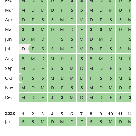
M
D
M
D
F
S
S
M
D
M
D
F
M
D
M
D
F
S
S
M
D
M
D
F
D
F
S
S
M
D
M
D
F
S
S
M
S
S
M
D
M
D
F
S
S
M
D
M
D
M
D
F
S
S
M
D
M
D
F
S
D
F
S
S
M
D
M
D
F
S
S
M
S
M
D
M
D
F
S
S
M
D
M
D
M
D
F
S
S
M
D
M
D
F
S
S
F
S
S
M
D
M
D
F
S
S
M
D
M
D
M
D
F
S
S
M
D
M
D
F
M
D
F
S
S
M
D
M
D
F
S
S
2028
1
2
3
4
5
6
7
8
9
10
11
12
S
S
M
D
M
D
F
S
S
M
D
M