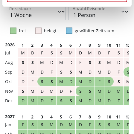
Reisedauer
Anzahl Reisende
frei
belegt
gewählter Zeitraum
2026
1
2
3
4
5
6
7
8
9
10
11
12
M
D
F
S
S
M
D
M
D
F
S
S
S
S
M
D
M
D
F
S
S
M
D
M
D
M
D
F
S
S
M
D
M
D
F
S
D
F
S
S
M
D
M
D
F
S
S
M
S
M
D
M
D
F
S
S
M
D
M
D
D
M
D
F
S
S
M
D
M
D
F
S
2027
1
2
3
4
5
6
7
8
9
10
11
12
F
S
S
M
D
M
D
F
S
S
M
D