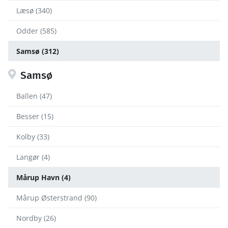
Læsø (340)
Odder (585)
Samsø (312)
Samsø
Ballen (47)
Besser (15)
Kolby (33)
Langør (4)
Mårup Havn (4)
Mårup Østerstrand (90)
Nordby (26)