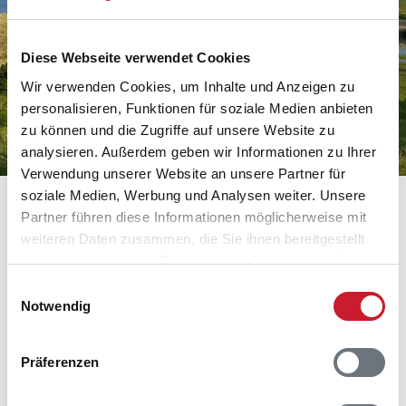
Diese Webseite verwendet Cookies
Wir verwenden Cookies, um Inhalte und Anzeigen zu
personalisieren, Funktionen für soziale Medien anbieten
zu können und die Zugriffe auf unsere Website zu
analysieren. Außerdem geben wir Informationen zu Ihrer
Inseluraub auf Samsø
Verwendung unserer Website an unsere Partner für
Die Feriengebiete von Samsø sind perfekt in die
soziale Medien, Werbung und Analysen weiter. Unsere
idyllische Naturlandschaft der Insel am Kattegat
Partner führen diese Informationen möglicherweise mit
eingebunden. Tierschutzgebiete und Wälder
weiteren Daten zusammen, die Sie ihnen bereitgestellt
machen den Aufenthalt auf Samsø zu einem
haben oder die sie im Rahmen Ihrer Nutzung der Dienste
erholsamen Urlaub.
gesammelt haben.
Einwilligungsauswahl
Notwendig
Ferienhäuser auf Samsø
Präferenzen