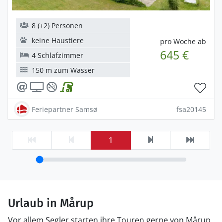
8 (+2) Personen
keine Haustiere
pro Woche ab
645 €
4 Schlafzimmer
150 m zum Wasser
Feriepartner Samsø
fsa20145
1
Urlaub in Mårup
Vor allem Segler starten ihre Touren gerne von Mårup