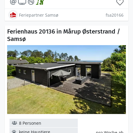
Feriepartner Samsø
fsa20166
Ferienhaus 20136 in Mårup Østerstrand /
Samsø
8 Personen
keine Haustiere
pro Woche ab