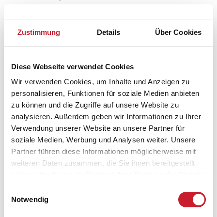
Knapp 10 Minuten südlich von Mårup entfernt liegt
Stavns Fjord
an der Verbindung der Nordinsel zur
Zustimmung
Details
Über Cookies
Südinsel. Dieses Schärengebiet sorgt auf einer Fläche
von 20 Quadratkilometern für eine einzigartige Fauna
und Flora. Hier lebt die Salzaster, aber auch Robben
Diese Webseite verwendet Cookies
und Schweinswale kommen gerne zu Besuch.
Wir verwenden Cookies, um Inhalte und Anzeigen zu
personalisieren, Funktionen für soziale Medien anbieten
zu können und die Zugriffe auf unsere Website zu
Warum wird Samsø als grüne Insel
analysieren. Außerdem geben wir Informationen zu Ihrer
bezeichnet?
Verwendung unserer Website an unsere Partner für
soziale Medien, Werbung und Analysen weiter. Unsere
Die Inselbewohner von Samsø decken Ihren
Partner führen diese Informationen möglicherweise mit
Energiebedarf über 11 Windkraftanlagen. Die Heizung
weiteren Daten zusammen, die Sie ihnen bereitgestellt
erfolgt weitgehend über Fernwärme. Der produzierte
haben oder die sie im Rahmen Ihrer Nutzung der Dienste
Ökostrom kann sogar Teile der Energieversorgung des
gesammelt haben.
Festlandes abdecken.
Einwilligungsauswahl
Notwendig