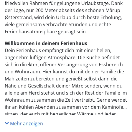
friedvollen Rahmen für gelungene Urlaubstage. Dank
der Lage, nur 200 Meter abseits des schönen Mårup
Østerstrand, wird dein Urlaub durch beste Erholung,
viele gemeinsam verbrachte Stunden und echte
Ferienhausatmosphäre geprägt sein.
Willkommen in deinem Ferienhaus
Dein Ferienhaus empfängt dich mit einer hellen,
angenehm luftigen Atmosphäre. Die Küche befindet
sich in direkter, offener Verlängerung von Essbereich
und Wohnraum. Hier kannst du mit deiner Familie die
Mahlzeiten zubereiten und genießt selbst dann die
Nähe und Gesellschaft deiner Mitreisenden, wenn du
alleine am Herd stehst und sich der Rest der Familie im
Wohnraum zusammen die Zeit vertreibt. Gerne werdet
ihr an kühlen Abenden zusammen vor dem Kaminofen
sitzen, der euch mit behaglicher Wärme und jeder
Menge Ferienhausstimmung verwöhnt. Dein
Mehr anzeigen
Ferienhaus beinhaltet darüber hinaus einen schönen