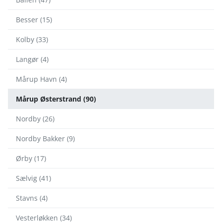
Besser (15)
Kolby (33)
Langør (4)
Mårup Havn (4)
Mårup Østerstrand (90)
Nordby (26)
Nordby Bakker (9)
Ørby (17)
Sælvig (41)
Stavns (4)
Vesterløkken (34)