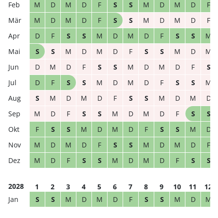
M
D
M
D
F
S
S
M
D
M
D
F
M
D
M
D
F
S
S
M
D
M
D
F
D
F
S
S
M
D
M
D
F
S
S
M
S
S
M
D
M
D
F
S
S
M
D
M
D
M
D
F
S
S
M
D
M
D
F
S
D
F
S
S
M
D
M
D
F
S
S
M
S
M
D
M
D
F
S
S
M
D
M
D
M
D
F
S
S
M
D
M
D
F
S
S
F
S
S
M
D
M
D
F
S
S
M
D
M
D
M
D
F
S
S
M
D
M
D
F
M
D
F
S
S
M
D
M
D
F
S
S
2028
1
2
3
4
5
6
7
8
9
10
11
12
S
S
M
D
M
D
F
S
S
M
D
M