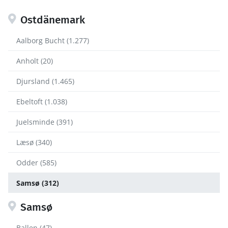
Ostdänemark
Aalborg Bucht (1.277)
Anholt (20)
Djursland (1.465)
Ebeltoft (1.038)
Juelsminde (391)
Læsø (340)
Odder (585)
Samsø (312)
Samsø
Ballen (47)