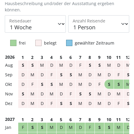
Hausbeschreibung und/oder der Ausstattung ergeben
können.
Reisedauer
Anzahl Reisende
frei
belegt
gewählter Zeitraum
2026
1
2
3
4
5
6
7
8
9
10
11
12
S
S
M
D
M
D
F
S
S
M
D
M
D
M
D
F
S
S
M
D
M
D
F
S
D
F
S
S
M
D
M
D
F
S
S
M
S
M
D
M
D
F
S
S
M
D
M
D
D
M
D
F
S
S
M
D
M
D
F
S
2027
1
2
3
4
5
6
7
8
9
10
11
12
F
S
S
M
D
M
D
F
S
S
M
D