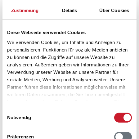
besichtigen?
Zustimmung
Details
Über Cookies
Im Grunde genommen ist das ganze Dorf mit seinen
Fachwerkhäusern eine einzige Sehenswürdigkeit.
Diese Webseite verwendet Cookies
Besonders bemerkenswert ist allerdings die Nordby
Wir verwenden Cookies, um Inhalte und Anzeigen zu
Kirche aus dem 13. Jahrhundert.
personalisieren, Funktionen für soziale Medien anbieten
zu können und die Zugriffe auf unsere Website zu
Was wartet an der Nordspitze von Samsø
analysieren. Außerdem geben wir Informationen zu Ihrer
auf mich?
Verwendung unserer Website an unsere Partner für
soziale Medien, Werbung und Analysen weiter. Unsere
An der Nordspitze von Samsø liegt die Ortschaft
Partner führen diese Informationen möglicherweise mit
Issehoved. Hier können Sie den Ballebjerg besteigen,
weiteren Daten zusammen, die Sie ihnen bereitgestellt
der eine faszinierende Aussicht auf die ganze
haben oder die sie im Rahmen Ihrer Nutzung der Dienste
Landschaft bietet.
gesammelt haben.
Einwilligungsauswahl
Notwendig
Präferenzen