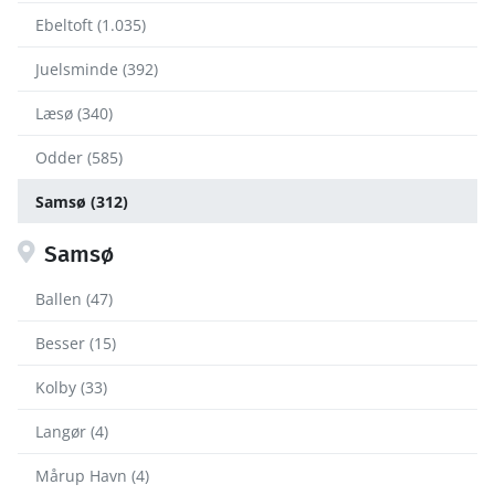
Ebeltoft (1.035)
Juelsminde (392)
Læsø (340)
Odder (585)
Samsø (312)
Samsø
Ballen (47)
Besser (15)
Kolby (33)
Langør (4)
Mårup Havn (4)