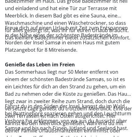
Badezimmer im Haus. Das große Badezimmer ist hell
und einladend und hat eine Tür zur Terrasse mit
Meerblick. In diesem Bad gibt es eine Sauna, eine
Waschmaschine und einen Wäschetrockner, so dass
Freue dich auf einen Urlaub mit Zeit zum Entspannen
für alles gesorgt ist, was ihr für euren Urlaub braucht.
in der Nähe eines der schönsten Badestrände im
Das kleinere Badezimmer bietet zusätzlichen Komfort.
Norden der Insel Samsø in einem Haus mit gutem
Platzangebot für 8 Mitreisende.
Genieße das Leben im Freien
Das Sommerhaus liegt nur 50 Meter entfernt von
einem der schönsten Badestrände Samsøs, so ist es
ein Leichtes für dich an den Strand zu gehen, um ein
Bad zu nehmen oder die Küste zu genießen. Das Haus
liegt zwar in zweiter Reihe zum Strand, doch durch die
Fährst du in den Süden der Insel, kannst du im Wald
versetzte Lage genießt du trotzdem Meerblick. Eine der
bei Brattingborg spazieren gehen und den Leuchtturm
zwei Terrassen ist nach Osten ausgerichtet. Hier
Vesborg Fyr erklimmen, von wo aus du Aussicht über
kannst du den Meerblick genießen, während du mit
Samsø und bis nach Fünen, Jütland und Seeland hast.
deiner Familie Urlaubsmahlzeiten einnimmst oder