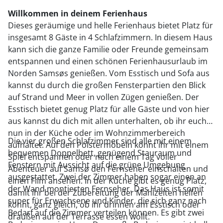
Willkommen in deinem Ferienhaus
Dieses geräumige und helle Ferienhaus bietet Platz für
insgesamt 8 Gäste in 4 Schlafzimmern. In diesem Haus
kann sich die ganze Familie oder Freunde gemeinsam
entspannen und einen schönen Ferienhausurlaub im
Norden Samsøs genießen. Vom Esstisch und Sofa aus
kannst du durch die großen Fensterpartien den Blick
auf Strand und Meer in vollen Zügen genießen. Der
Esstisch bietet genug Platz für alle Gäste und von hier
aus kannst du dich mit allen unterhalten, ob ihr euch
nun in der Küche oder im Wohnzimmerbereich
Die vier großen Schlafzimmer sind alle mit einem
aufhaltet. Auf den Polstermöbeln könnt ihr mit einem
bequemen Doppelbett, genügend Stauraum und
Spiel entspannen oder nach einem Tag voller
Fenstern mit Aussicht auf die grüne Umgebung
Abenteuer auf Samsø den Fernseher einschalten und
ausgestattet. Zwei der Zimmer haben sogar einen an
einen Film ansehen. In der Küche gibt es genug Platz,
der Wand montierten Fernseher. Das Haus ist somit
damit ihr bei der Zubereitung der Mahlzeiten helfen
super für Erwachsene und Kinder, die sich ganz nach
könnt, ganz gleich, ob ihr drinnen am Esstisch oder
Bedarf auf die Zimmer verteilen können. Es gibt zwei
draußen auf der Terrasse essen wollt.