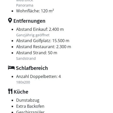
bieten kleine Läden, Cafés, einen Dorfteich oder eine
Panorama
Galerie. In der größten Stadt, Tranebjerg gibt es gute
Wohnfläche: 120 m²
Einkaufsmöglichkeiten, mehrere Restaurants, das
Entfernungen
Samsø Museum und die Touristeninformation. In der
Hafenstadt Ballen ist im Sommer immer viel los.
Abstand Einkauf: 2.400 m
Manchmal gibt es Konzerte; außerdem triffst du auf
Ganzjährig geöffnet
Abstand Golfplatz: 15.500 m
Restaurants und kleine Geschäfte.
Abstand Restaurant: 2.300 m
Abstand Strand: 50 m
Sandstrand
Schlafbereich
Anzahl Doppelbetten: 4
180x200
Küche
Dunstabzug
Extra Backofen
Geschirrspüler