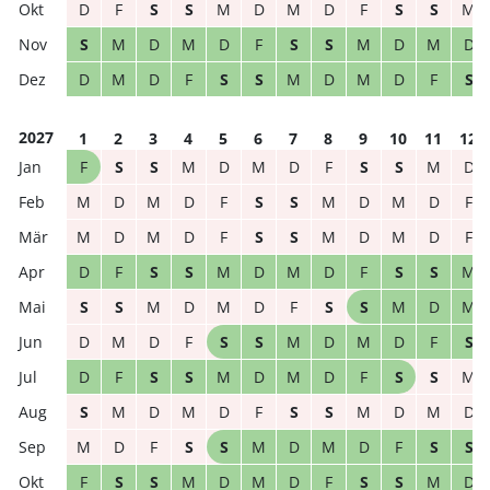
D
F
S
S
M
D
M
D
F
S
S
M
S
M
D
M
D
F
S
S
M
D
M
D
D
M
D
F
S
S
M
D
M
D
F
S
2027
1
2
3
4
5
6
7
8
9
10
11
12
F
S
S
M
D
M
D
F
S
S
M
D
M
D
M
D
F
S
S
M
D
M
D
F
M
D
M
D
F
S
S
M
D
M
D
F
D
F
S
S
M
D
M
D
F
S
S
M
S
S
M
D
M
D
F
S
S
M
D
M
D
M
D
F
S
S
M
D
M
D
F
S
D
F
S
S
M
D
M
D
F
S
S
M
S
M
D
M
D
F
S
S
M
D
M
D
M
D
F
S
S
M
D
M
D
F
S
S
F
S
S
M
D
M
D
F
S
S
M
D