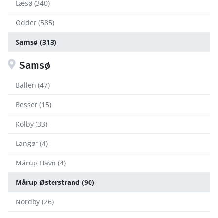
Læsø (340)
Odder (585)
Samsø (313)
Samsø
Ballen (47)
Besser (15)
Kolby (33)
Langør (4)
Mårup Havn (4)
Mårup Østerstrand (90)
Nordby (26)