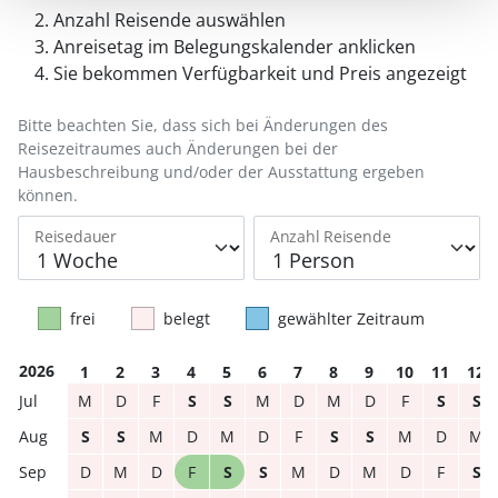
Anzahl Reisende auswählen
Anreisetag im Belegungskalender anklicken
Sie bekommen Verfügbarkeit und Preis angezeigt
Bitte beachten Sie, dass sich bei Änderungen des
Reisezeitraumes auch Änderungen bei der
Hausbeschreibung und/oder der Ausstattung ergeben
können.
Reisedauer
Anzahl Reisende
frei
belegt
gewählter Zeitraum
2026
1
2
3
4
5
6
7
8
9
10
11
12
M
D
F
S
S
M
D
M
D
F
S
S
S
S
M
D
M
D
F
S
S
M
D
M
D
M
D
F
S
S
M
D
M
D
F
S