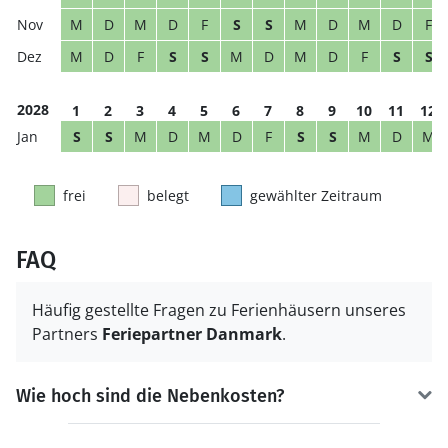
M
D
M
D
F
S
S
M
D
M
D
F
M
D
F
S
S
M
D
M
D
F
S
S
2028
1
2
3
4
5
6
7
8
9
10
11
12
S
S
M
D
M
D
F
S
S
M
D
M
frei
belegt
gewählter Zeitraum
FAQ
Häufig gestellte Fragen zu Ferienhäusern unseres
Partners
Feriepartner Danmark
.
Wie hoch sind die Nebenkosten?