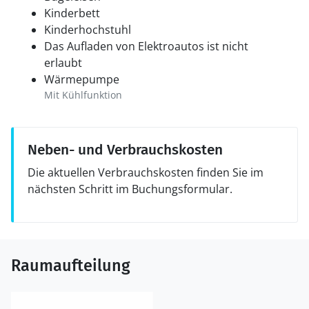
mehreren Restaurants und Geschäften.
Kinderbett
Kinderhochstuhl
Im Norden von Ballen kannst du auf der hübsch
Das Aufladen von Elektroautos ist nicht
gelegenen 18-Loch-Anlage des Samsø Golfclub die
erlaubt
Schläger schwingen.
Wärmepumpe
Mit Kühlfunktion
Noch weiter nördlich liegt Norby, ein überaus
sehenswertes, sehr gut erhaltenes altes Dorf mit
einem Dorfteich, hübschen alten Häusern und einem
Neben- und Verbrauchskosten
ikonischen Glockenturm. Der nördlichste Punkt der
Insel, Issehoved, und das unter Schutz stehende
Die aktuellen Verbrauchskosten finden Sie im
Naturgebiet Nordby Bakker sind ebenfalls den ein oder
nächsten Schritt im Buchungsformular.
anderen Besuch wert. Die reizvolle Hügellandschaft ist
von vielen Wanderpfaden durchzogen und
beeindruckt mit prachtvollen Aussichten auf das
Kattegat.
Raumaufteilung