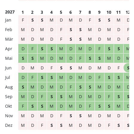
2027
1
2
3
4
5
6
7
8
9
10
11
12
F
S
S
M
D
M
D
F
S
S
M
D
M
D
M
D
F
S
S
M
D
M
D
F
M
D
M
D
F
S
S
M
D
M
D
F
D
F
S
S
M
D
M
D
F
S
S
M
S
S
M
D
M
D
F
S
S
M
D
M
D
M
D
F
S
S
M
D
M
D
F
S
D
F
S
S
M
D
M
D
F
S
S
M
S
M
D
M
D
F
S
S
M
D
M
D
M
D
F
S
S
M
D
M
D
F
S
S
F
S
S
M
D
M
D
F
S
S
M
D
M
D
M
D
F
S
S
M
D
M
D
F
M
D
F
S
S
M
D
M
D
F
S
S