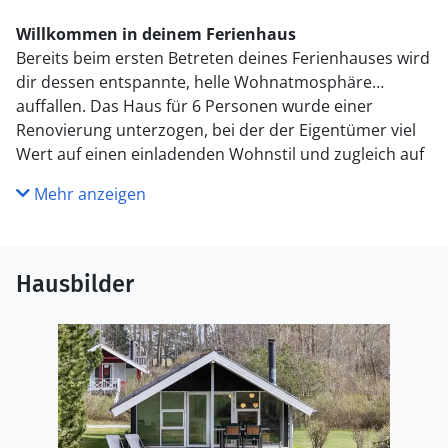
Willkommen in deinem Ferienhaus
Bereits beim ersten Betreten deines Ferienhauses wird
dir dessen entspannte, helle Wohnatmosphäre
auffallen. Das Haus für 6 Personen wurde einer
Renovierung unterzogen, bei der der Eigentümer viel
Wert auf einen einladenden Wohnstil und zugleich auf
die typische, überaus gemütliche dänische
Mehr anzeigen
Ferienhausstimmung gelegt hat.
Herzstück deines Urlaubsdomizils ist der offene
kombinierte Küchen-, Wohn- und Essbereich. Die
Hausbilder
offene Küche schließt direkt an den Essplatz, neben
dem wiederum die Sofaecke platziert ist. Dies
bedeutet, dass du selbst bei der Zubereitung der
täglichen Mahlzeiten die Nähe und Gesellschaft deiner
Lieben genießt und zudem einen guten Überblick über
den gesamten Raum und die Terrasse hast. Die großen
bodentiefen Fenster gewähren einen tollen