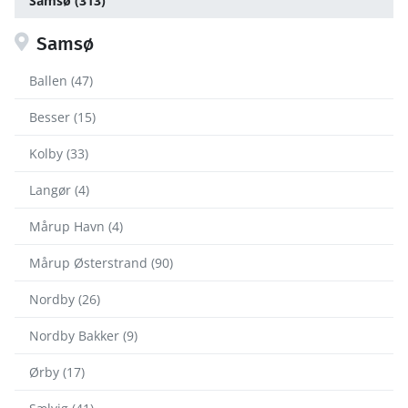
Samsø (313)
Samsø
Ballen (47)
Besser (15)
Kolby (33)
Langør (4)
Mårup Havn (4)
Mårup Østerstrand (90)
Nordby (26)
Nordby Bakker (9)
Ørby (17)