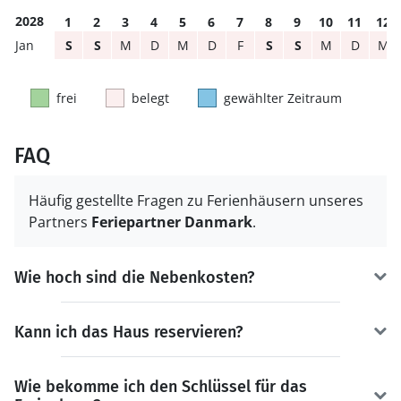
2028
1
2
3
4
5
6
7
8
9
10
11
12
S
S
M
D
M
D
F
S
S
M
D
M
frei
belegt
gewählter Zeitraum
FAQ
Häufig gestellte Fragen zu Ferienhäusern unseres
Partners
Feriepartner Danmark
.
Wie hoch sind die Nebenkosten?
Kann ich das Haus reservieren?
Wie bekomme ich den Schlüssel für das