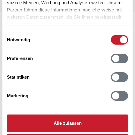
soziale Medien, Werbung und Analysen weiter. Unsere
Partner führen diese Informationen möglicherweise mit
weiteren Daten zusammen, die Sie ihnen bereitgestellt
haben oder die sie im Rahmen Ihrer Nutzung der Dienste
Alle Ferienhäuser auf Südseeland anzeigen
gesammelt haben.
Einwilligungsauswahl
Notwendig
Präferenzen
Statistiken
Marketing
Wir sind für Sie da - 7 Tage die Woche
Alle zulassen