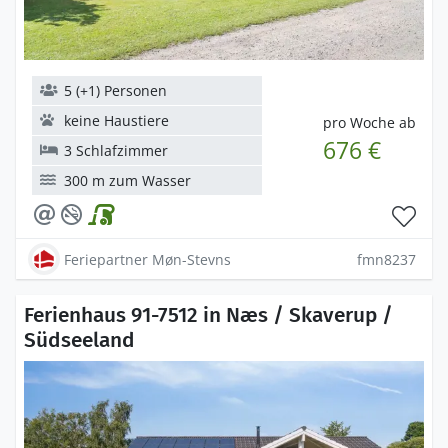
5 (+1) Personen
keine Haustiere
pro Woche ab
676 €
3 Schlafzimmer
300 m zum Wasser
Feriepartner Møn-Stevns
fmn8237
Ferienhaus 91-7512 in Næs / Skaverup /
Südseeland