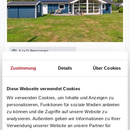
4 (+2) Personen
keine Haustiere
pro Woche ab
434 €
Zustimmung
Details
Über Cookies
3 Schlafzimmer
200 m zum Wasser
Diese Webseite verwendet Cookies
Wir verwenden Cookies, um Inhalte und Anzeigen zu
Sonne und Strand
sus91-7512
personalisieren, Funktionen für soziale Medien anbieten
zu können und die Zugriffe auf unsere Website zu
1
analysieren. Außerdem geben wir Informationen zu Ihrer
Verwendung unserer Website an unsere Partner für