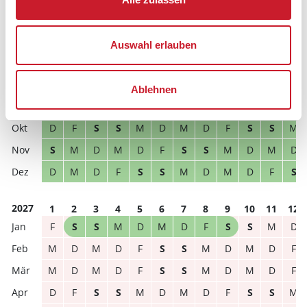
frei
belegt
gewählter Zeitraum
Auswahl erlauben
2026
1
2
3
4
5
6
7
8
9
10
11
12
S
S
M
D
M
D
F
S
S
M
D
M
Ablehnen
D
M
D
F
S
S
M
D
M
D
F
S
D
F
S
S
M
D
M
D
F
S
S
M
S
M
D
M
D
F
S
S
M
D
M
D
D
M
D
F
S
S
M
D
M
D
F
S
2027
1
2
3
4
5
6
7
8
9
10
11
12
F
S
S
M
D
M
D
F
S
S
M
D
M
D
M
D
F
S
S
M
D
M
D
F
M
D
M
D
F
S
S
M
D
M
D
F
D
F
S
S
M
D
M
D
F
S
S
M