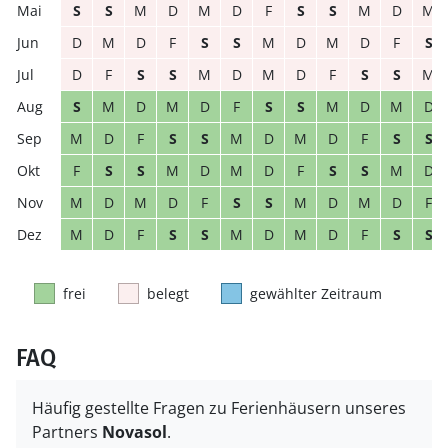
S
S
M
D
M
D
F
S
S
M
D
M
D
M
D
F
S
S
M
D
M
D
F
S
D
F
S
S
M
D
M
D
F
S
S
M
S
M
D
M
D
F
S
S
M
D
M
D
M
D
F
S
S
M
D
M
D
F
S
S
F
S
S
M
D
M
D
F
S
S
M
D
M
D
M
D
F
S
S
M
D
M
D
F
M
D
F
S
S
M
D
M
D
F
S
S
frei
belegt
gewählter Zeitraum
FAQ
Häufig gestellte Fragen zu Ferienhäusern unseres
Partners
Novasol
.