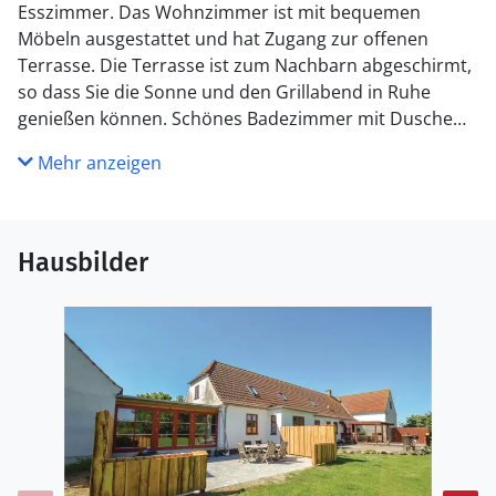
Esszimmer. Das Wohnzimmer ist mit bequemen
Möbeln ausgestattet und hat Zugang zur offenen
Terrasse. Die Terrasse ist zum Nachbarn abgeschirmt,
so dass Sie die Sonne und den Grillabend in Ruhe
genießen können. Schönes Badezimmer mit Dusche
und Fußbodenheizung. Ein Schlafzimmer liegt im
Mehr anzeigen
Erdgeschoss und zwei Zimmer im 1. Stock. Im Garten
gibt es einen großen Lagerfeuerplatz, bei dem Sie
Stockbrot machen und die gemütliche Atmosphäre am
Feuer genießen können. Hier steht auch eine Schaukel
Hausbilder
für die Kinder. Bei Fragen, wenden Sie sich bitte an den
Eigentümer.
Stevns ist ein guter Ausgangspunkt für Erlebnisse und
Ausflüge und einen schönen Urlaub.