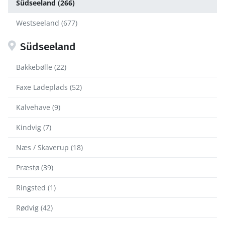
Südseeland (266)
Westseeland (677)
Südseeland
Bakkebølle (22)
Faxe Ladeplads (52)
Kalvehave (9)
Kindvig (7)
Næs / Skaverup (18)
Præstø (39)
Ringsted (1)
Rødvig (42)