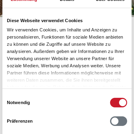
mitten im Leben
Diese Webseite verwendet Cookies
Löwe im Odense Zoo
Wir verwenden Cookies, um Inhalte und Anzeigen zu
personalisieren, Funktionen für soziale Medien anbieten
Ein wenig Mut bedarf es schon, sich hoch hinauf in die
zu können und die Zugriffe auf unsere Website zu
Baumwipfel zu begeben. Der 252 Meter lange
analysieren. Außerdem geben wir Informationen zu Ihrer
Baumwipfelpfad Bøgetoppen verläuft in 6 bis 12
Verwendung unserer Website an unsere Partner für
Metern Höhe. Hoch oben in den Baumwipfeln treffen
soziale Medien, Werbung und Analysen weiter. Unsere
Sie auf 9 Plattformen, die durch hölzerne
Partner führen diese Informationen möglicherweise mit
Hängebrücken miteinander verbunden sind. Das
weiteren Daten zusammen, die Sie ihnen bereitgestellt
Sicherheitskonzept ist wohl durchdacht, sodass selbst
haben oder die sie im Rahmen Ihrer Nutzung der Dienste
Kinder gefahrlos mit auf die spannende Reise gehen
gesammelt haben.
Einwilligungsauswahl
können. Dennoch erwartet Sie beim Baumwipfelpfad
Notwendig
nicht nur ein entspannter Spaziergang in luftiger Höhe.
Mit ein paar Herausforderungen ist durchaus zu
rechnen.
Präferenzen
Neben tollen Aussichten verspricht Bøgetoppen viel