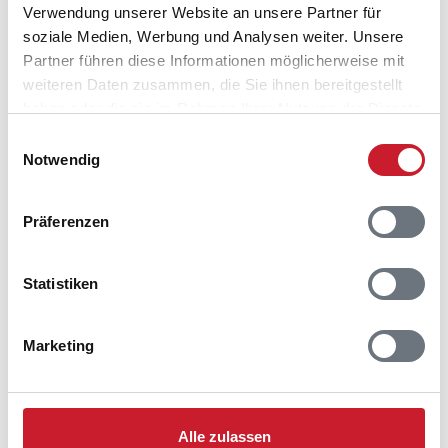
Verwendung unserer Website an unsere Partner für
soziale Medien, Werbung und Analysen weiter. Unsere
Partner führen diese Informationen möglicherweise mit
weiteren Daten zusammen, die Sie ihnen bereitgestellt
haben oder die sie im Rahmen Ihrer Nutzung der Dienste
gesammelt haben.
Einwilligungsauswahl
Wald an der Ostseeküste der Apfelinsel Æbelø
Notwendig
Präferenzen
Alle Ferienhäuser auf Fünen online
Statistiken
Alexander Geh
Marketing
aktualisiert am 10.02.2026
Alle zulassen