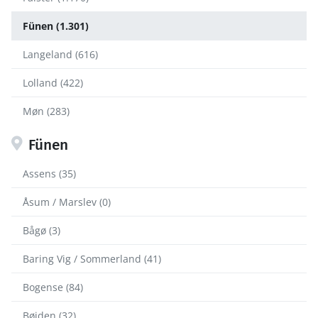
Fünen (1.301)
Langeland (616)
Lolland (422)
Møn (283)
Fünen
Assens (35)
Åsum / Marslev (0)
Bågø (3)
Baring Vig / Sommerland (41)
Bogense (84)
Bøjden (32)