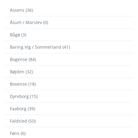
Assens (36)
Åsum / Marslev (0)
Bågø (3)
Baring Vig / Sommerland (41)
Bogense (84)
Bøjden (32)
Bovense (18)
Dyreborg (15)
Faaborg (39)
Faldsled (50)
Føns (6)