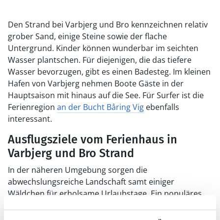
Den Strand bei Varbjerg und Bro kennzeichnen relativ
grober Sand, einige Steine sowie der flache
Untergrund. Kinder können wunderbar im seichten
Wasser plantschen. Für diejenigen, die das tiefere
Wasser bevorzugen, gibt es einen Badesteg. Im kleinen
Hafen von Varbjerg nehmen Boote Gäste in der
Hauptsaison mit hinaus auf die See. Für Surfer ist die
Ferienregion
an der Bucht Båring Vig
ebenfalls
interessant.
Ausflugsziele vom Ferienhaus in
Varbjerg und Bro Strand
In der näheren Umgebung sorgen die
abwechslungsreiche Landschaft samt einiger
Wäldchen für erholsame Urlaubstage. Ein populäres
Ausflugsziel im Westen ist die quirlige Stadt Middelfart,
die mit ihren zahlreichen Museen, Läden, Cafés und