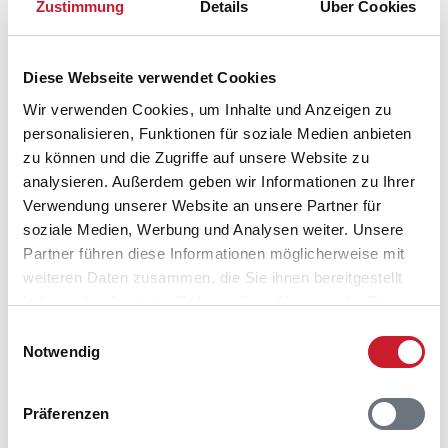
Zustimmung
Details
Über Cookies
dem traditionellen Hafen viel Abwechslung garantiert.
Einige Kilometer östlich von Varbjerg und Bro Strand
befindet sich die gemütliche
Stadt Bogense
, das
Diese Webseite verwendet Cookies
Zentrum von
Nordfünen
mit der entsprechenden
Wir verwenden Cookies, um Inhalte und Anzeigen zu
Infrastruktur.
personalisieren, Funktionen für soziale Medien anbieten
zu können und die Zugriffe auf unsere Website zu
Alle Ferienhäuser auf Fünen online
analysieren. Außerdem geben wir Informationen zu Ihrer
Verwendung unserer Website an unsere Partner für
soziale Medien, Werbung und Analysen weiter. Unsere
Partner führen diese Informationen möglicherweise mit
Alexander Geh
weiteren Daten zusammen, die Sie ihnen bereitgestellt
haben oder die sie im Rahmen Ihrer Nutzung der Dienste
gesammelt haben.
aktualisiert am 10.02.2026
Einwilligungsauswahl
Notwendig
Präferenzen