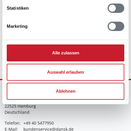
Statistiken
Marketing
Wir sind für Sie da - 7 Tage die Woche
Alle zulassen
Auswahl erlauben
Ferienhausvermittlung Kröger+Rehn GmbH
Ablehnen
Schnackenburgallee 158
22525 Hamburg
Deutschland
Telefon:
+49 40 5477950
E-Mail:
kundenservice@dansk.de