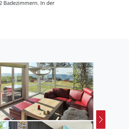
rundstück ist
ichkeit liegt 3000 m
 140 m² Terrassenareal
s ist ein Ladestecker für
iner Ladeleistung von 11
ohnfläche von 126 m² und
tiere dürfen nicht
aschine ausgestattet.
em einen Kaminofen. Für