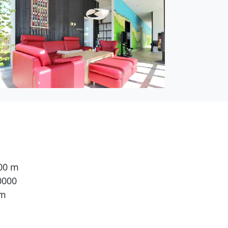
en. 2 Schlafplätze in
nderbett zur Verfügung.
he Fernsehsender. 1-3
ernsehsender. Es steht
000 m
0000
 m