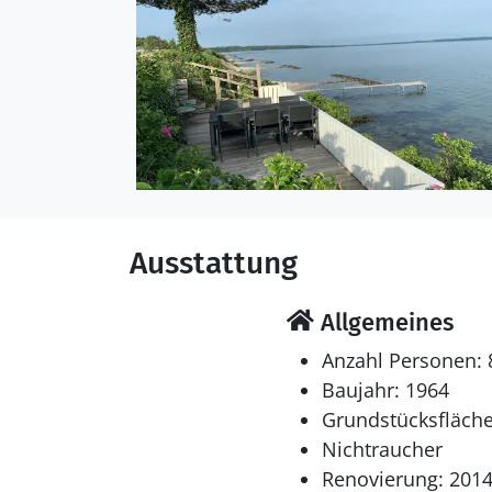
die jüngsten Feriengäst
Schlafverhältnisse
Die Schlafplätze verteil
Einzelbetten. 2 Schlafpl
Multimedien
In der Ferienunterkunft
Ausstattung
schwedische Fernsehsen
kabellose Internetverbi
Allgemeines
Whirlpool
Anzahl Personen: 
Entspannen Sie sich im 
Baujahr: 1964
Grundstücksfläche
Nichtraucher
Renovierung: 201