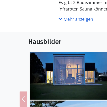
Es gibt 2 Badezimmer mit Duschnische und 2 Toiletten. Fuß
infraroten Sauna können
Mehr anzeigen
Draußen
Die Ferienunterkunft li
eingezäunt. Die Entfern
Hausbilder
entfernt. In einem Abst
zur Verfügung. Sandkaste
Elektroautos installiert
kW. Parkplatz auf dem 
Einrichtung
Das Ferienhaus eignet s
wurde 1964 gebaut. 2014
mitgebracht werden. Die Ferienunterkunft ist mit energiesparender Wärmepumpe ausgestattet.
Fußbodenheizung in alle
Wäschetrockner. Tiefküh