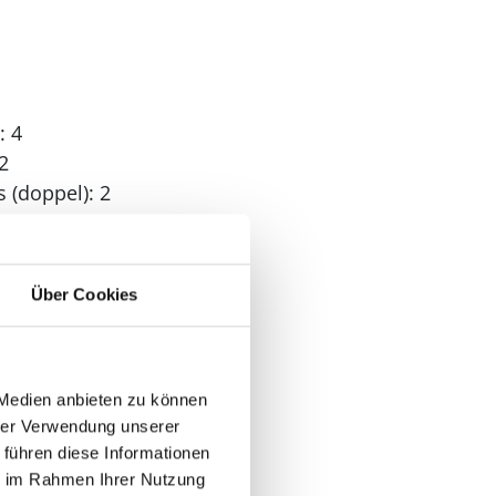
: 4
2
 (doppel): 2
: 4
Über Cookies
 2
 Medien anbieten zu können
hrer Verwendung unserer
 führen diese Informationen
ie im Rahmen Ihrer Nutzung
n