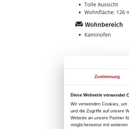
Tolle Aussicht
Wohnfläche: 126 
Wohnbereich
Kaminofen
Küche
Zustimmung
Gefrierschrank l
Geschirrspüler
Diese Webseite verwendet 
Kühlschrank
Mikrowelle
Wir verwenden Cookies, um I
und die Zugriffe auf unsere 
Wellness
Website an unsere Partner fü
möglicherweise mit weiteren
Sauna