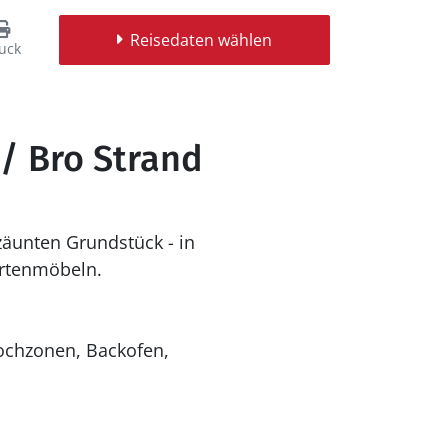
Reisedaten wählen
uck
 / Bro Strand
zäunten Grundstück - in
artenmöbeln.