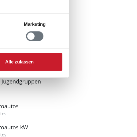
der
Marketing
Alle zulassen
n Jugendgruppen
troautos
utos
troautos kW
utos