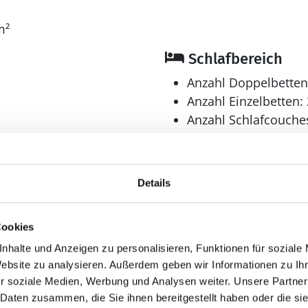
m²
Schlafbereich
Anzahl Doppelbetten
Anzahl Einzelbetten: 
Anzahl Schlafcouches
Anzahl Schlafzimmer
Bad
Details
Anzahl Badezimmer:
Anzahl Toiletten: 2
Cookies
Trockner
Waschmaschine
nhalte und Anzeigen zu personalisieren, Funktionen für soziale
Website zu analysieren. Außerdem geben wir Informationen zu I
Multimedia
r soziale Medien, Werbung und Analysen weiter. Unsere Partner
 Daten zusammen, die Sie ihnen bereitgestellt haben oder die s
Deutsches Fernsehe