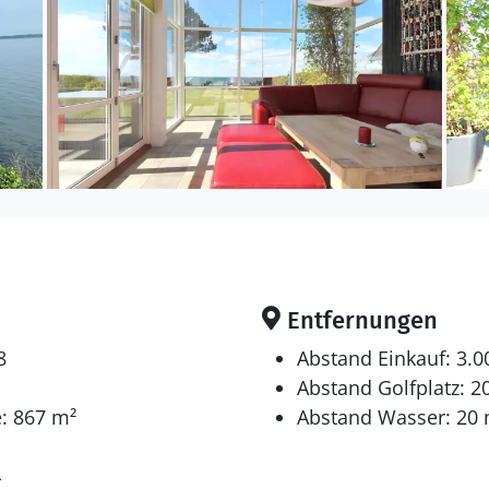
e ist 1 Kinderhochstuhl vorhanden.
en sich auf 4 Schlafräume. 4 Schlafplätze in Doppelbett
ätze auf einer Doppelschlafcouch. Ferner steht ein Ki
 gibt es einen Fernseher. Radio. Mindestens 4 dänisc
der. 1-3 norwegische Fernsehsender. 1-3 deutsche F
ndung zur Verfügung.
Entfernungen
8
Abstand Einkauf: 3.
Innen-Durchlauf-Whirlpool für 2 Personen.
Abstand Golfplatz: 2
: 867 m²
Abstand Wasser: 20
4