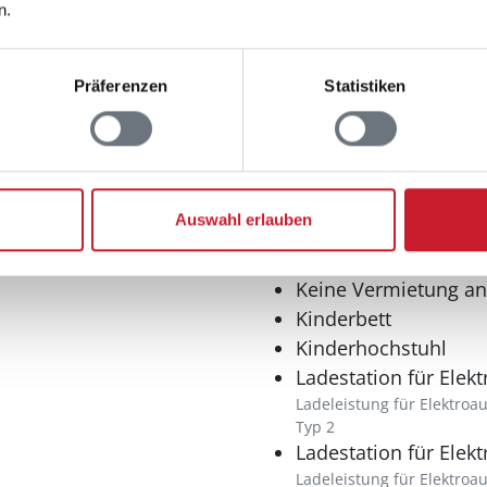
n.
0-3 deutsche Fernsehsen
Internet
drahtlos
Präferenzen
Statistiken
Radio
Sonstiges
Besonderheiten
Eingezäuntes Grundstück
Auswahl erlauben
Fußbodenheizung
Fußbodenheizung
Keine Vermietung a
Kinderbett
Kinderhochstuhl
Ladestation für Elek
Ladeleistung für Elektroa
Typ 2
Ladestation für Elek
Ladeleistung für Elektroa