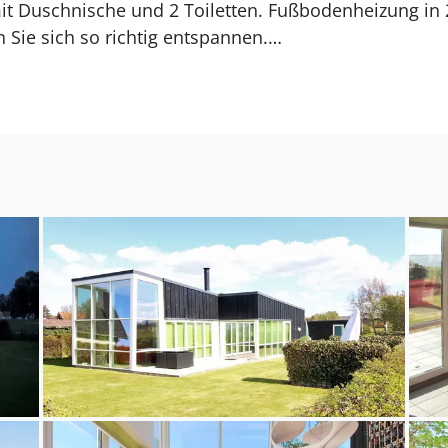
bodenheizung in 2 Badezimmern. In der
 Sie sich so richtig entspannen.
egt auf einem 867 m² großen Gartengrundstück. Das G
ung zum Meer beträgt 20 m. Die nächste Einkaufsmögl
and von 20000 m gibt es einen Golfplatz. Es steht ein
n.Lagerfeuerstelle. Es steht ein Grill zur Verfügung. E
. Ladestecker Typ 2 (Ladekabel ist mitzubringen). Mit e
Grundstück.
ich für 8 Personen. Die Ferienunterkunft hat eine W
 wurde die Ferienunterkunft teilweise renoviert. Haus
n Klinkerböden. Die Ferienunterkunft ist mit Waschm
lmöglichkeit mit 80 Liter Nutzinhalt. Es gibt außerd