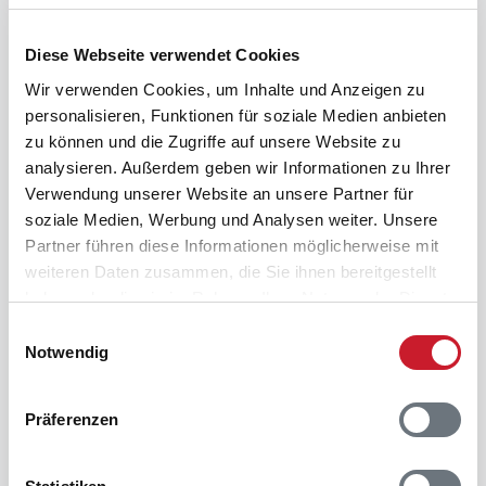
0800-358 75 28
Täglich von 9 bis 22 Uhr für Sie da.
Diese Webseite verwendet Cookies
Zum Kontaktformular
Wir verwenden Cookies, um Inhalte und Anzeigen zu
Wir freuen uns auf Ihre Nachricht.
personalisieren, Funktionen für soziale Medien anbieten
Zum Newsletter anmelden
zu können und die Zugriffe auf unsere Website zu
Aktuelle Angebote & Tipps erhalten.
analysieren. Außerdem geben wir Informationen zu Ihrer
Verwendung unserer Website an unsere Partner für
Auf der Seite suchen
soziale Medien, Werbung und Analysen weiter. Unsere
Partner führen diese Informationen möglicherweise mit
Suc
weiteren Daten zusammen, die Sie ihnen bereitgestellt
haben oder die sie im Rahmen Ihrer Nutzung der Dienste
gesammelt haben.
Folgen Sie uns auf diesen Kanälen
Einwilligungsauswahl
Notwendig
Präferenzen