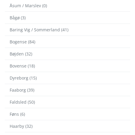
Åsum / Marslev (0)
Bågø (3)
Baring Vig / Sommerland (41)
Bogense (84)
Bøjden (32)
Bovense (18)
Dyreborg (15)
Faaborg (39)
Faldsled (50)
Føns (6)
Haarby (32)