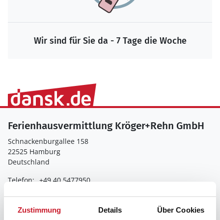
Wir sind für Sie da - 7 Tage die Woche
Ferienhausvermittlung Kröger+Rehn GmbH
Schnackenburgallee 158
22525 Hamburg
Deutschland
Telefon:
+49 40 5477950
E-Mail:
kundenservice@dansk.de
Zustimmung
Details
Über Cookies
Nehmen Sie Kontakt zu uns auf