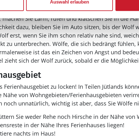
lf direkt an und drehen Sie einem näherkommenden 
Auswahl erlauben
, machen Sie Lärm, rufen und klatschen Sie in die Hä
hkeit dazu, bleiben Sie im Auto sitzen, bis der Wolf w
olf erst, wenn Sie ihm schon relativ nahe sind, weic
kt zu unterbrechen. Wölfe, die sich bedrängt fühlen
rmalerweise ist das ein Zeichen von Angst und bedeut
el zieht sich der Wolf zurück, sobald er die Möglichkei
hausgebiet
s Ferienhausgebiet zu locken! In Teilen Jütlands könn
ie Nähe von Wohngebieten/Ferienhausgebieten verirren
 noch unnatürlich, wichtig ist aber, dass Sie Wölfe ni
 Füttern Sie weder Rehe noch Hirsche in der Nähe von
ensreste in der Nähe Ihres Ferienhauses liegen!
tiere nachts im Haus!