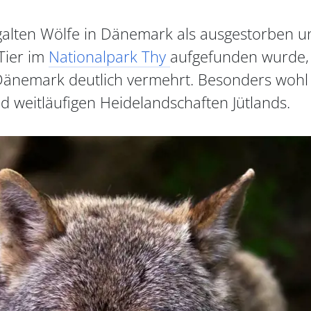
 galten Wölfe in Dänemark als ausgestorben
Tier im
Nationalpark Thy
aufgefunden wurde, 
Dänemark deutlich vermehrt. Besonders wohl f
d weitläufigen Heidelandschaften Jütlands.