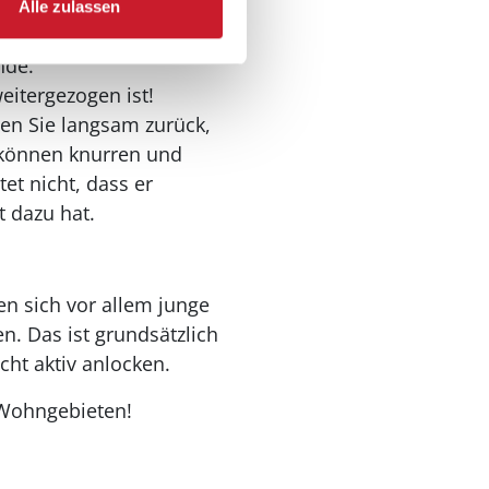
Wolf nicht den Rücken
Alle zulassen
nde.
eitergezogen ist!
hen Sie langsam zurück,
, können knurren und
et nicht, dass er
t dazu hat.
en sich vor allem junge
. Das ist grundsätzlich
cht aktiv anlocken.
 Wohngebieten!