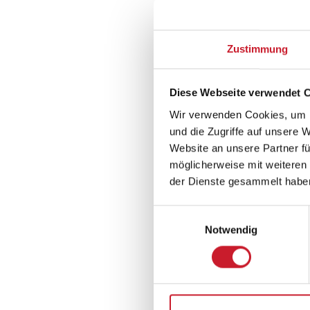
Råbjerg
So verhalte ich
Zustimmung
In der Regel kommt es i
Diese Webseite verwendet 
Mensch und darüber hina
Menschen gegenüber ohne
Wir verwenden Cookies, um I
und die Zugriffe auf unsere 
die Wölfe wurden also d
Website an unsere Partner fü
und Habituierung eine R
möglicherweise mit weiteren
der den Hund als Konkur
der Dienste gesammelt habe
kommt es vor, dass Wölf
attackieren.
Einwilligungsauswahl
Notwendig
Bewahren Sie Ruhe, 
Weicht der Wolf nich
Hände und machen Si
Weicht der Wolf zurü