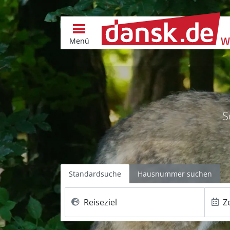
Menü
S
Standardsuche
Hausnummer suchen
Reiseziel
Z