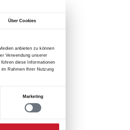
m Wolf
Über Cookies
gnung zwischen Wolf und
igt sich ein Wolf dem
utterkonditionierung –
 Medien anbieten zu können
hrer Verwendung unserer
eren kann auch Neugier
 führen diese Informationen
t dazu, dass der Wolf,
ie im Rahmen Ihrer Nutzung
n will. Extrem selten
 und Menschen
Marketing
, klatschen Sie in die
!