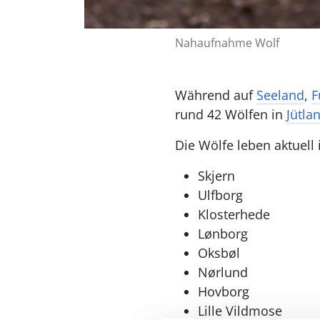
Nahaufnahme Wolf
Während auf
Seeland
,
F
rund 42 Wölfen in
Jütla
Die Wölfe leben aktuell 
Skjern
Ulfborg
Klosterhede
Lønborg
Oksbøl
Nørlund
Hovborg
Lille Vildmose