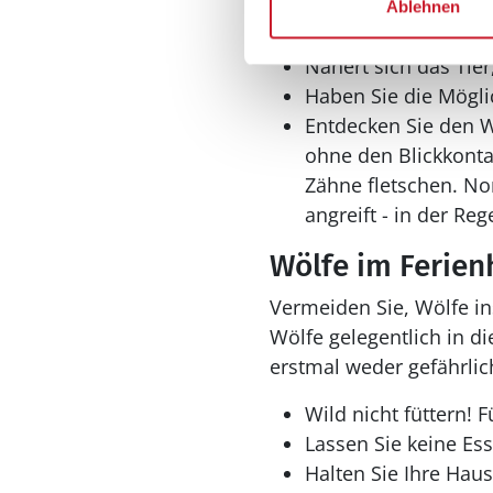
Schauen Sie den Wo
Ablehnen
zu!
Nähert sich das Tier
Haben Sie die Möglic
Entdecken Sie den W
ohne den Blickkonta
Zähne fletschen. No
angreift - in der Reg
Wölfe im Ferien
Vermeiden Sie, Wölfe in
Wölfe gelegentlich in d
erstmal weder gefährlich
Wild nicht füttern!
Lassen Sie keine Ess
Halten Sie Ihre Haus