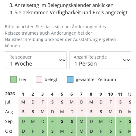
Anreisetag im Belegungskalender anklicken
Sie bekommen Verfügbarkeit und Preis angezeigt
Bitte beachten Sie, dass sich bei Änderungen des
Reisezeitraumes auch Änderungen bei der
Hausbeschreibung und/oder der Ausstattung ergeben
können.
Reisedauer
Anzahl Reisende
frei
belegt
gewählter Zeitraum
2026
1
2
3
4
5
6
7
8
9
10
11
12
M
D
F
S
S
M
D
M
D
F
S
S
S
S
M
D
M
D
F
S
S
M
D
M
D
M
D
F
S
S
M
D
M
D
F
S
D
F
S
S
M
D
M
D
F
S
S
M