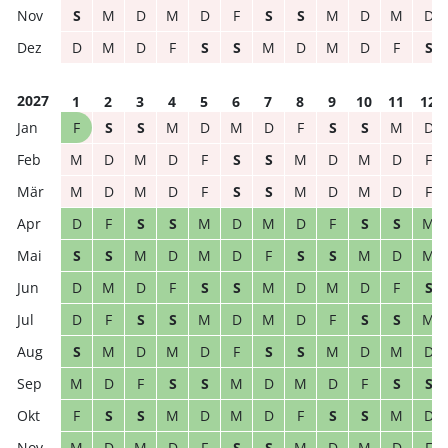
S
M
D
M
D
F
S
S
M
D
M
D
D
M
D
F
S
S
M
D
M
D
F
S
2027
1
2
3
4
5
6
7
8
9
10
11
12
F
S
S
M
D
M
D
F
S
S
M
D
M
D
M
D
F
S
S
M
D
M
D
F
M
D
M
D
F
S
S
M
D
M
D
F
D
F
S
S
M
D
M
D
F
S
S
M
S
S
M
D
M
D
F
S
S
M
D
M
D
M
D
F
S
S
M
D
M
D
F
S
D
F
S
S
M
D
M
D
F
S
S
M
S
M
D
M
D
F
S
S
M
D
M
D
M
D
F
S
S
M
D
M
D
F
S
S
F
S
S
M
D
M
D
F
S
S
M
D
M
D
M
D
F
S
S
M
D
M
D
F