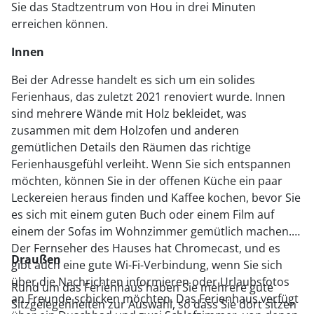
Sie das Stadtzentrum von Hou in drei Minuten
erreichen können.
Innen
Bei der Adresse handelt es sich um ein solides
Ferienhaus, das zuletzt 2021 renoviert wurde. Innen
sind mehrere Wände mit Holz bekleidet, was
zusammen mit dem Holzofen und anderen
gemütlichen Details den Räumen das richtige
Ferienhausgefühl verleiht. Wenn Sie sich entspannen
möchten, können Sie in der offenen Küche ein paar
Leckereien heraus finden und Kaffee kochen, bevor Sie
es sich mit einem guten Buch oder einem Film auf
einem der Sofas im Wohnzimmer gemütlich machen.
Der Fernseher des Hauses hat Chromecast, und es
Draußen
gibt auch eine gute Wi-Fi-Verbindung, wenn Sie sich
über die Nachrichten informieren oder Urlaubsfotos
Rund um das Ferienhaus haben Sie mehrere gute
an Freunde schicken möchten. Das Ferienhaus verfügt
Sitzgelegenheiten zur Auswahl, so dass Sie dort sitzen