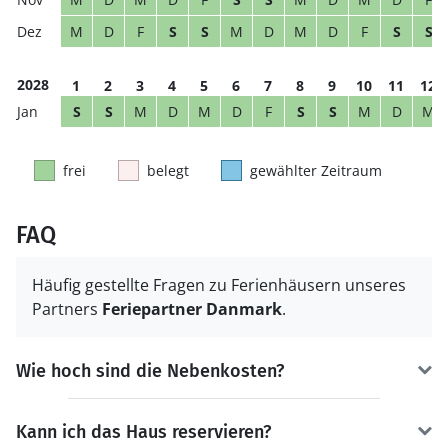
M
D
F
S
S
M
D
M
D
F
S
S
2028
1
2
3
4
5
6
7
8
9
10
11
12
S
S
M
D
M
D
F
S
S
M
D
M
frei
belegt
gewählter Zeitraum
FAQ
Häufig gestellte Fragen zu Ferienhäusern unseres
Partners
Feriepartner Danmark
.
Wie hoch sind die Nebenkosten?
Kann ich das Haus reservieren?