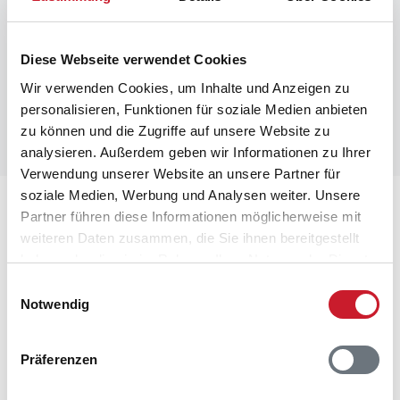
Diese Webseite verwendet Cookies
Wir verwenden Cookies, um Inhalte und Anzeigen zu
personalisieren, Funktionen für soziale Medien anbieten
zu können und die Zugriffe auf unsere Website zu
analysieren. Außerdem geben wir Informationen zu Ihrer
Verwendung unserer Website an unsere Partner für
soziale Medien, Werbung und Analysen weiter. Unsere
Lageplan
Partner führen diese Informationen möglicherweise mit
weiteren Daten zusammen, die Sie ihnen bereitgestellt
Adresse
haben oder die sie im Rahmen Ihrer Nutzung der Dienste
Ferienhaus HA307
gesammelt haben.
Einwilligungsauswahl
Spættevej 3
Notwendig
Hou
9370 Hals
Präferenzen