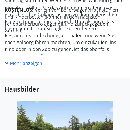
Samstag stattfindet. Wenn Sie im Hals Golf Klub golfen
möchten, sollten Sie das Auto nehmen, denn es ist
KOSTENLOS!
Verleih von Bollerwagen, Hochstühlen
einfacher, Ihre Golfausrüstung zu dem malerischen
und Kinderbetten (können in dem nächsten
Platz zu transportieren. Sowohl Hou als auch Hals
Feriepartnerbüro abgeholt und zurückgegeben
bieten gute Einkaufsmöglichkeiten, leckere
werden).
Restaurants und schöne Jachthäfen, und wenn Sie
nach Aalborg fahren möchten, um einzukaufen, ins
Kino oder in den Zoo zu gehen, ist das ebenfalls
problemlos möglich.
Mehr anzeigen
Hausbilder