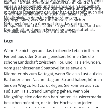
über ein Duschbad und zwei Schlafzimmer, von denen
können, wo die Sonne am besten steht. Rund um die
eines ein Doppelbett und das andere ein Doppelbett
Terrassen gibt es schöne Blumenbeete und geformte
mit einem Etagenbett darüber hat. Es besteht auch die
Sträucher zu sehen, und auch der Rasen ist gut
Möglichkeit, in dem herrlich geräumigen
gepflegt. Alles, was Sie tun müssen, ist sich zu
Nebengebäude zu übernachten, das mit einem
entspannen und das Leben zu genießen - das sind die
Doppelbett und einem Fernseher ausgestattet ist.
Vorteile, wenn Sie ein Ferienhaus mieten!
Lage
Wenn Sie nicht gerade das treibende Leben in Ihrem
Ferienhaus oder Garten genießen, können Sie die
schöne Landschaft zwischen Hou und Hals erkunden.
Vom geschlossenen Spættevej ist es etwa ein
Kilometer bis zum Kattegat, wenn Sie also Lust auf ein
Bad oder einen Nachmittag am Strand haben, können
Sie den Weg zu Fuß zurücklegen. Sie können auch zu
Fuß zum Hals Strand Camping gehen, wenn Sie
Minigolf spielen oder den berühmten Hausierermarkt
besuchen möchten, der in der Hochsaison jeden