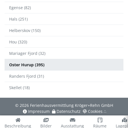
Egense (82)
Hals (251)
Helberskov (150)
Hou (320)
Mariager Fjord (32)
Oster Hurup (395)
Randers Fjord (31)
Skellet (18)
© 2026 Ferienhausvermittlung Kröger+Rehn GmbH
Impressum
Datenschutz
Cookies
∴
Beschreibung
Bilder
Ausstattung
Räume
Lagep