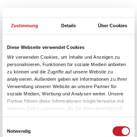
Zustimmung
Details
Über Cookies
Diese Webseite verwendet Cookies
Wir verwenden Cookies, um Inhalte und Anzeigen zu
personalisieren, Funktionen für soziale Medien anbieten
Belegungskalender
zu können und die Zugriffe auf unsere Website zu
analysieren. Außerdem geben wir Informationen zu Ihrer
Reisedauer auswählen
Verwendung unserer Website an unsere Partner für
Anzahl Reisende auswählen
soziale Medien, Werbung und Analysen weiter. Unsere
Anreisetag im Belegungskalender anklicken
Partner führen diese Informationen möglicherweise mit
Sie bekommen Verfügbarkeit und Preis angezeigt
weiteren Daten zusammen, die Sie ihnen bereitgestellt
haben oder die sie im Rahmen Ihrer Nutzung der Dienste
Bitte beachten Sie, dass sich bei Änderungen des
gesammelt haben.
Einwilligungsauswahl
Reisezeitraumes auch Änderungen bei der
Notwendig
Hausbeschreibung und/oder der Ausstattung ergeben