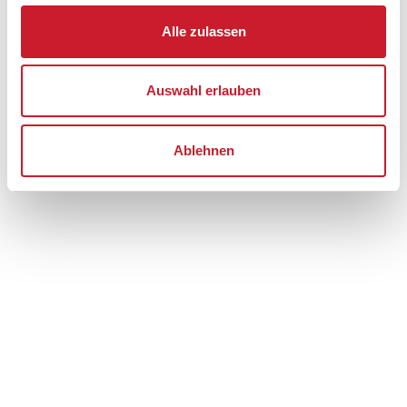
Adresse
Alle zulassen
Poolhaus OH292
Stenkisten 108
Øster Hurup
Auswahl erlauben
9560 Hadsund
Ablehnen