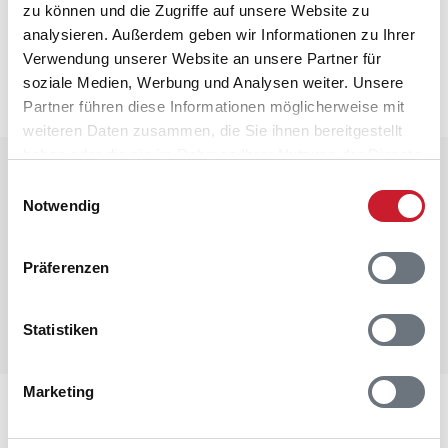
Neben- und Verbrauchskosten
zu können und die Zugriffe auf unsere Website zu
analysieren. Außerdem geben wir Informationen zu Ihrer
Die aktuellen Verbrauchskosten finden Sie im
Verwendung unserer Website an unsere Partner für
nächsten Schritt im Buchungsformular.
soziale Medien, Werbung und Analysen weiter. Unsere
Partner führen diese Informationen möglicherweise mit
weiteren Daten zusammen, die Sie ihnen bereitgestellt
haben oder die sie im Rahmen Ihrer Nutzung der Dienste
Raumaufteilung
gesammelt haben.
Einwilligungsauswahl
Notwendig
Präferenzen
Statistiken
Marketing
Lageplan