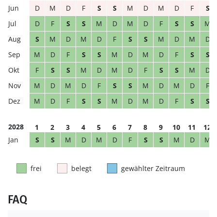
D
M
D
F
S
S
M
D
M
D
F
S
D
F
S
S
M
D
M
D
F
S
S
M
S
M
D
M
D
F
S
S
M
D
M
D
M
D
F
S
S
M
D
M
D
F
S
S
F
S
S
M
D
M
D
F
S
S
M
D
M
D
M
D
F
S
S
M
D
M
D
F
M
D
F
S
S
M
D
M
D
F
S
S
2028
1
2
3
4
5
6
7
8
9
10
11
12
S
S
M
D
M
D
F
S
S
M
D
M
frei
belegt
gewählter Zeitraum
FAQ