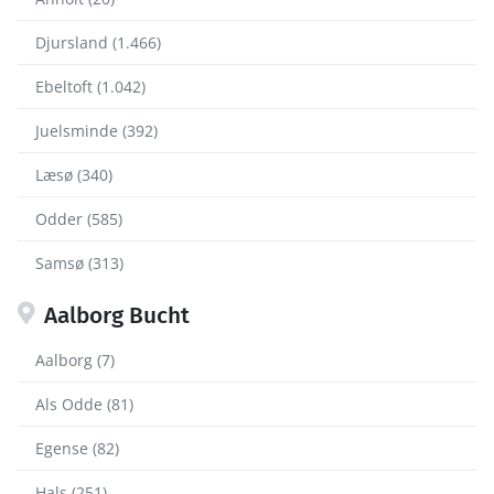
Djursland (1.466)
Ebeltoft (1.042)
Juelsminde (392)
Læsø (340)
Odder (585)
Samsø (313)
Aalborg Bucht
Aalborg (7)
Als Odde (81)
Egense (82)
Hals (251)