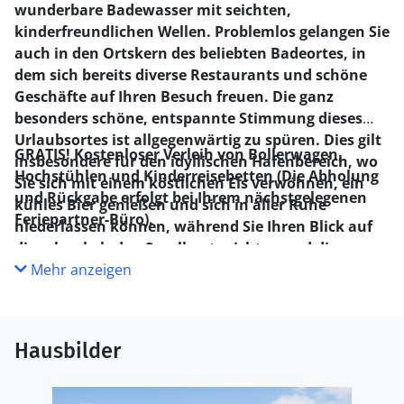
wunderbare Badewasser mit seichten,
kinderfreundlichen Wellen. Problemlos gelangen Sie
auch in den Ortskern des beliebten Badeortes, in
dem sich bereits diverse Restaurants und schöne
Geschäfte auf Ihren Besuch freuen. Die ganz
besonders schöne, entspannte Stimmung dieses
Urlaubsortes ist allgegenwärtig zu spüren. Dies gilt
GRATIS! Kostenloser Verleih von Bollerwagen,
insbesondere für den idyllischen Hafenbereich, wo
Hochstühlen und Kinderreisebetten (Die Abholung
Sie sich mit einem köstlichen Eis verwöhnen, ein
und Rückgabe erfolgt bei Ihrem nächstgelegenen
kühles Bier genießen und sich in aller Ruhe
Feriepartner-Büro).
niederlassen können, während Sie Ihren Blick auf
die schaukelnden Segelboote richten und die
herrliche Aussicht über das Wasser bestaunen.
Mehr anzeigen
Hausbilder