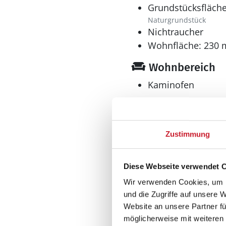
Grundstücksfläche
Naturgrundstück
Nichtraucher
Wohnfläche: 230 
Wohnbereich
Kaminofen
Zustimmung
Küche
Dunstabzug
Diese Webseite verwendet 
Geschirrspüler
Wir verwenden Cookies, um I
Herd
und die Zugriffe auf unsere 
El-Kochplatten/Ofen
Website an unsere Partner fü
Kaffeemaschine
möglicherweise mit weiteren