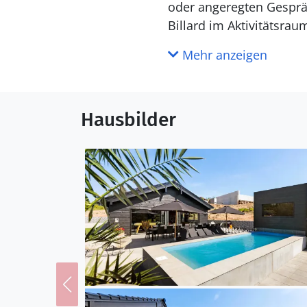
oder angeregten Gespräc
Billard im Aktivitätsra
Entspannen Sie anschli
Mehr anzeigen
Genießen Sie auch den 
und einladenden Pool m
Hausbilder
Sie auf den bequemen L
baumeln. Nutzen Sie di
der großen Terrasse. Fü
im Stil eines Bootes un
Gartenschach oder ents
Sie herum.