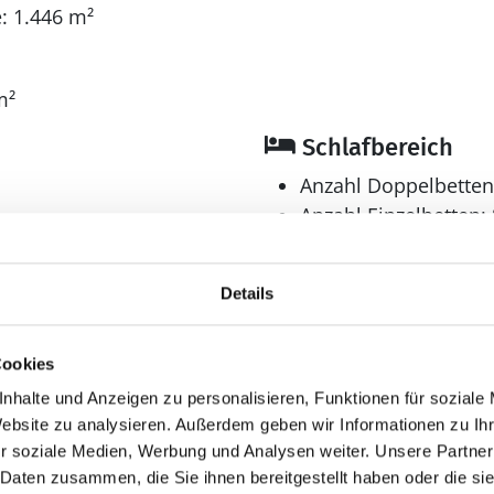
: 1.446 m²
m²
Schlafbereich
Anzahl Doppelbetten
Anzahl Einzelbetten: 
Anzahl Etagenbetten 
Anzahl Schlafzimmer
Details
Bad
Anzahl Duschen: 2
Cookies
Anzahl Badezimmer:
nhalte und Anzeigen zu personalisieren, Funktionen für soziale
Anzahl Toiletten: 2
Website zu analysieren. Außerdem geben wir Informationen zu I
Badewanne
r soziale Medien, Werbung und Analysen weiter. Unsere Partner
mit Dusche
 Daten zusammen, die Sie ihnen bereitgestellt haben oder die s