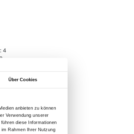
: 4
8
: 4
: 7
Über Cookies
 2
 Medien anbieten zu können
hrer Verwendung unserer
 führen diese Informationen
ie im Rahmen Ihrer Nutzung