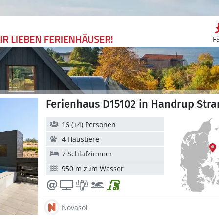
F
Ferienhaus D15102 in Handrup Stran
16 (+4) Personen
4 Haustiere
7 Schlafzimmer
950 m zum Wasser
Novasol