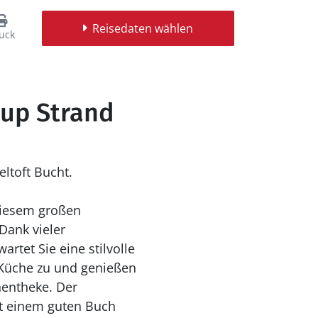
Reisedaten wählen
uck
rup Strand
ltoft Bucht.
 diesem großen
Dank vieler
rtet Sie eine stilvolle
 Küche zu und genießen
hentheke. Der
it einem guten Buch