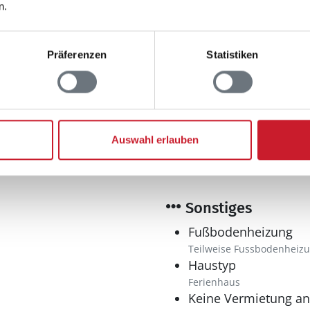
Dusche
n.
Trockner
Waschmaschine
Präferenzen
Statistiken
Multimedia
Deutsches Fernsehe
Internet
Auswahl erlauben
WLAN
Sonstiges
Fußbodenheizung
Teilweise Fussbodenheiz
Haustyp
Ferienhaus
Keine Vermietung a