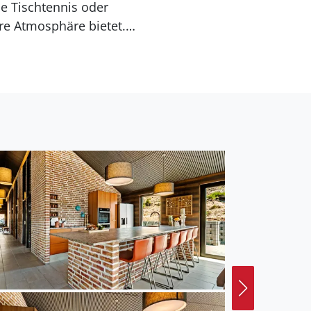
ie Tischtennis oder
re Atmosphäre bietet.
auf 38 Grad beheizten
den einlädt. Entspannen
ssen Sie die Seele
anzen Reisegruppe auf
ch mit einem Sandkasten
i einer Partie
Ruhe und die Natur um