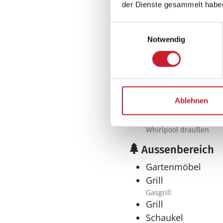
Kühlschrank
der Dienste gesammelt habe
Mikrowelle
Einwilligungsauswahl
Tiefkühler: 180 l
Notwendig
Tiefkühlschrank
Wellness
Pool
Privater Aussenpool
Ablehnen
Sauna
Whirlpool
Whirlpool draußen
Aussenbereich
Gartenmöbel
Grill
Gasgrill
Grill
Schaukel