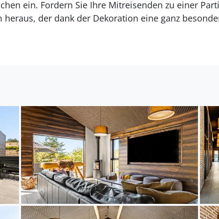
hen ein. Fordern Sie Ihre Mitreisenden zu einer Part
um heraus, der dank der Dekoration eine ganz besonde
eßend in der Sauna.
großzügigen Außenbereich mit einem das ganze Jahr 
it Gegenstromanlage, der zu erfrischenden Badefreu
iegestühlen unter den großen Sonnenschirmen und la
e sonnigen Tage und grillen Sie gemeinsam mit der g
r die kleinen Gäste gibt es einen eigenen Spielberei
d einem Trampolin. Verbringen Sie gemeinsame Zeit be
pannen Sie einfach im Garten und genießen Sie die 