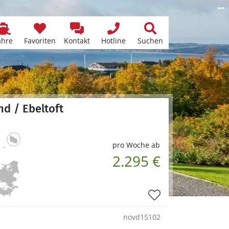
ähre
Favoriten
Kontakt
Hotline
Suchen
d / Ebeltoft
pro Woche ab
2.295 €
novd15102