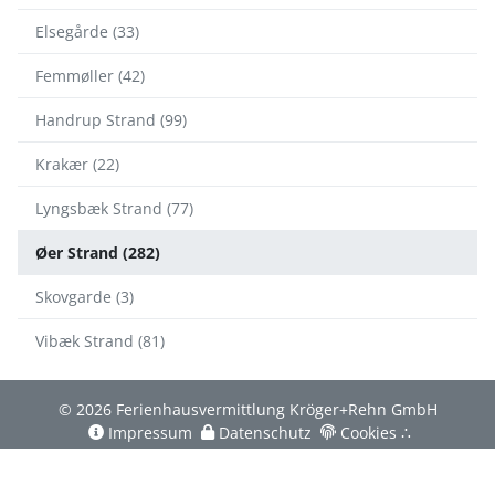
Elsegårde (33)
Femmøller (42)
Handrup Strand (99)
Krakær (22)
Lyngsbæk Strand (77)
Øer Strand (282)
Skovgarde (3)
Vibæk Strand (81)
© 2026 Ferienhausvermittlung Kröger+Rehn GmbH
Impressum
Datenschutz
Cookies
∴