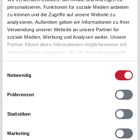
personalisieren, Funktionen für soziale Medien anbieten
zu können und die Zugriffe auf unsere Website zu
analysieren. Außerdem geben wir Informationen zu Ihrer
Verwendung unserer Website an unsere Partner für
soziale Medien, Werbung und Analysen weiter. Unsere
Belegungskalender
Partner führen diese Informationen möglicherweise mit
weiteren Daten zusammen, die Sie ihnen bereitgestellt
Reisedauer auswählen
haben oder die sie im Rahmen Ihrer Nutzung der Dienste
Anzahl Reisende auswählen
gesammelt haben.
Einwilligungsauswahl
Anreisetag im Belegungskalender anklicken
Notwendig
Sie bekommen Verfügbarkeit und Preis angezeigt
Präferenzen
Bitte beachten Sie, dass sich bei Änderungen des
Reisezeitraumes auch Änderungen bei der
Hausbeschreibung und/oder der Ausstattung ergeben
Statistiken
können.
Reisedauer
Anzahl Reisende
Marketing