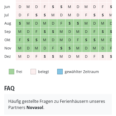
D
M
D
F
S
S
M
D
M
D
F
S
D
F
S
S
M
D
M
D
F
S
S
M
S
M
D
M
D
F
S
S
M
D
M
D
M
D
F
S
S
M
D
M
D
F
S
S
F
S
S
M
D
M
D
F
S
S
M
D
M
D
M
D
F
S
S
M
D
M
D
F
M
D
F
S
S
M
D
M
D
F
S
S
frei
belegt
gewählter Zeitraum
FAQ
Häufig gestellte Fragen zu Ferienhäusern unseres
Partners
Novasol
.