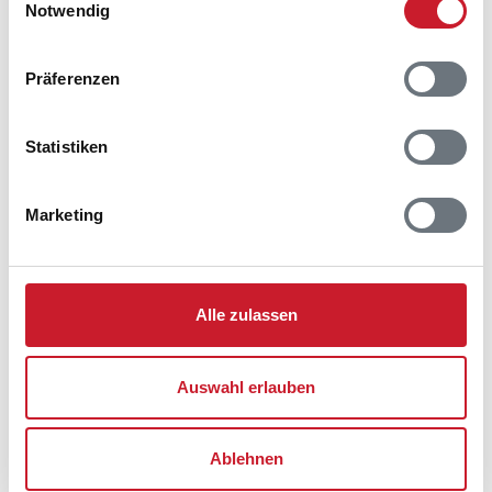
Notwendig
Adresse
Ferienhaus E4430
Jennelsvej 21
Präferenzen
Årgab
6960 Hvide Sande
Statistiken
Marketing
Alle zulassen
Auswahl erlauben
Ablehnen