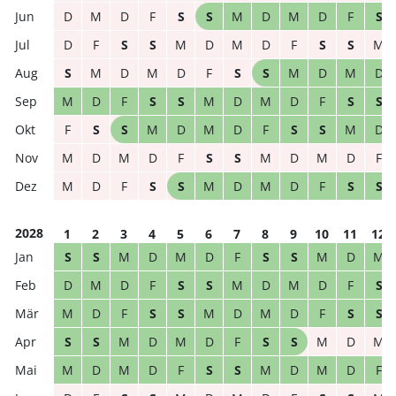
D
M
D
F
S
S
M
D
M
D
F
S
D
F
S
S
M
D
M
D
F
S
S
M
S
M
D
M
D
F
S
S
M
D
M
D
M
D
F
S
S
M
D
M
D
F
S
S
F
S
S
M
D
M
D
F
S
S
M
D
M
D
M
D
F
S
S
M
D
M
D
F
M
D
F
S
S
M
D
M
D
F
S
S
2028
1
2
3
4
5
6
7
8
9
10
11
12
S
S
M
D
M
D
F
S
S
M
D
M
D
M
D
F
S
S
M
D
M
D
F
S
M
D
F
S
S
M
D
M
D
F
S
S
S
S
M
D
M
D
F
S
S
M
D
M
M
D
M
D
F
S
S
M
D
M
D
F