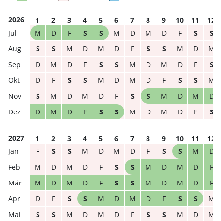
2026
1
2
3
4
5
6
7
8
9
10
11
12
M
D
F
S
S
M
D
M
D
F
S
S
S
S
M
D
M
D
F
S
S
M
D
M
D
M
D
F
S
S
M
D
M
D
F
S
D
F
S
S
M
D
M
D
F
S
S
M
S
M
D
M
D
F
S
S
M
D
M
D
D
M
D
F
S
S
M
D
M
D
F
S
2027
1
2
3
4
5
6
7
8
9
10
11
12
F
S
S
M
D
M
D
F
S
S
M
D
M
D
M
D
F
S
S
M
D
M
D
F
M
D
M
D
F
S
S
M
D
M
D
F
D
F
S
S
M
D
M
D
F
S
S
M
S
S
M
D
M
D
F
S
S
M
D
M