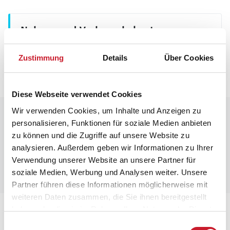
Neben- und Verbrauchskosten
Die aktuellen Verbrauchskosten finden Sie im
Zustimmung
Details
Über Cookies
nächsten Schritt im Buchungsformular.
Diese Webseite verwendet Cookies
Wir verwenden Cookies, um Inhalte und Anzeigen zu
Raumaufteilung
personalisieren, Funktionen für soziale Medien anbieten
zu können und die Zugriffe auf unsere Website zu
analysieren. Außerdem geben wir Informationen zu Ihrer
Verwendung unserer Website an unsere Partner für
soziale Medien, Werbung und Analysen weiter. Unsere
Partner führen diese Informationen möglicherweise mit
weiteren Daten zusammen, die Sie ihnen bereitgestellt
haben oder die sie im Rahmen Ihrer Nutzung der Dienste
Lageplan
gesammelt haben.
Einwilligungsauswahl