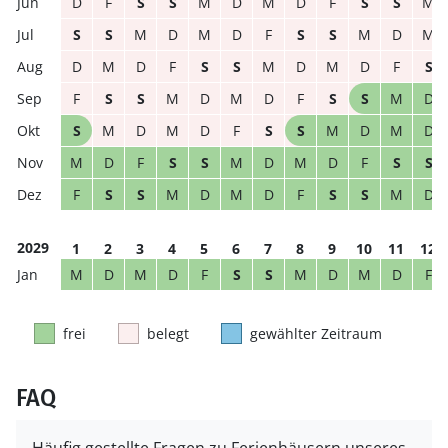
D
F
S
S
M
D
M
D
F
S
S
M
S
S
M
D
M
D
F
S
S
M
D
M
D
M
D
F
S
S
M
D
M
D
F
S
F
S
S
M
D
M
D
F
S
S
M
D
S
M
D
M
D
F
S
S
M
D
M
D
M
D
F
S
S
M
D
M
D
F
S
S
F
S
S
M
D
M
D
F
S
S
M
D
2029
1
2
3
4
5
6
7
8
9
10
11
12
M
D
M
D
F
S
S
M
D
M
D
F
frei
belegt
gewählter Zeitraum
FAQ
Häufig gestellte Fragen zu Ferienhäusern unseres