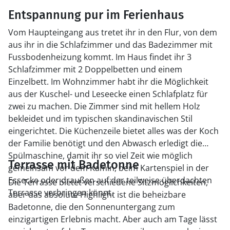
Entspannung pur im Ferienhaus
Vom Haupteingang aus tretet ihr in den Flur, von dem
aus ihr in die Schlafzimmer und das Badezimmer mit
Fussbodenheizung kommt. Im Haus findet ihr 3
Schlafzimmer mit 2 Doppelbetten und einem
Einzelbett. Im Wohnzimmer habt ihr die Möglichkeit
aus der Kuschel- und Leseecke einen Schlafplatz für
zwei zu machen. Die Zimmer sind mit hellem Holz
bekleidet und im typischen skandinavischen Stil
eingerichtet. Die Küchenzeile bietet alles was der Koch
der Familie benötigt und den Abwasch erledigt die
Spülmaschine, damit ihr so viel Zeit wie möglich
Terrasse mit Badetonne
gemeinsam vor dem Kamin, beim Kartenspiel in der
Essecke oder draußen auf der teilweise überdachten
Die Terrasse bietet verschiedene Sitzmöglichkeiten,
Terrasse verbringen könnt.
aber das absolute Highlight ist die beheizbare
Badetonne, die den Sonnenuntergang zum
einzigartigen Erlebnis macht. Aber auch am Tage lässt