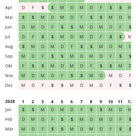
D
F
S
S
M
D
M
D
F
S
S
M
S
S
M
D
M
D
F
S
S
M
D
M
D
M
D
F
S
S
M
D
M
D
F
S
D
F
S
S
M
D
M
D
F
S
S
M
S
M
D
M
D
F
S
S
M
D
M
D
M
D
F
S
S
M
D
M
D
F
S
S
F
S
S
M
D
M
D
F
S
S
M
D
M
D
M
D
F
S
S
M
D
M
D
F
M
D
F
S
S
M
D
M
D
F
S
S
2028
1
2
3
4
5
6
7
8
9
10
11
12
S
S
M
D
M
D
F
S
S
M
D
M
D
M
D
F
S
S
M
D
M
D
F
S
M
D
F
S
S
M
D
M
D
F
S
S