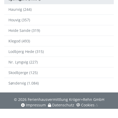
Haurvig (244)
Houvig (357)
Hvide Sande (319)
Klegod (493)
Lodbjerg Hede (315)
Nr. Lyngvig (227)
Skodbjerge (125)
Søndervig (1.084)
© 2026 Ferienhausvermittlung Kröger+Rehn GmbH
Impressum
Datenschutz
Cookies
∴