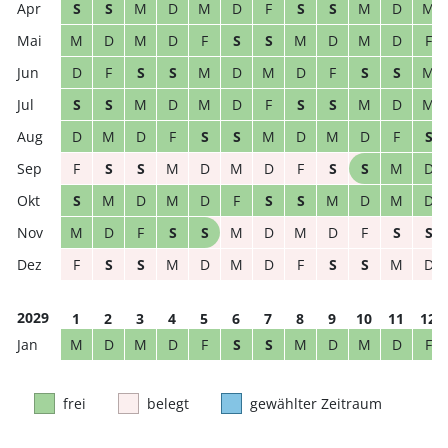
S
S
M
D
M
D
F
S
S
M
D
M
M
D
M
D
F
S
S
M
D
M
D
F
D
F
S
S
M
D
M
D
F
S
S
M
S
S
M
D
M
D
F
S
S
M
D
M
D
M
D
F
S
S
M
D
M
D
F
S
F
S
S
M
D
M
D
F
S
S
M
D
S
M
D
M
D
F
S
S
M
D
M
D
M
D
F
S
S
M
D
M
D
F
S
S
F
S
S
M
D
M
D
F
S
S
M
D
2029
1
2
3
4
5
6
7
8
9
10
11
12
M
D
M
D
F
S
S
M
D
M
D
F
frei
belegt
gewählter Zeitraum