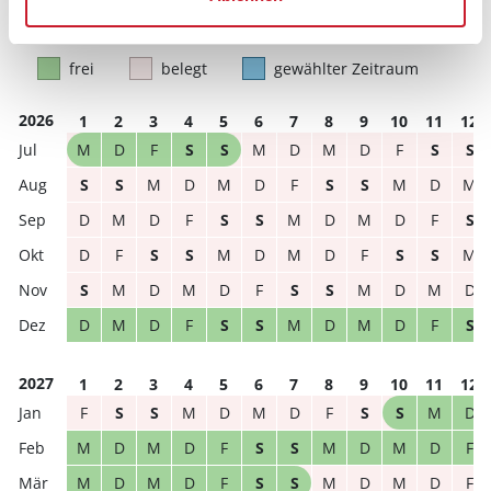
frei
belegt
gewählter Zeitraum
2026
1
2
3
4
5
6
7
8
9
10
11
12
M
D
F
S
S
M
D
M
D
F
S
S
S
S
M
D
M
D
F
S
S
M
D
M
D
M
D
F
S
S
M
D
M
D
F
S
D
F
S
S
M
D
M
D
F
S
S
M
S
M
D
M
D
F
S
S
M
D
M
D
D
M
D
F
S
S
M
D
M
D
F
S
2027
1
2
3
4
5
6
7
8
9
10
11
12
F
S
S
M
D
M
D
F
S
S
M
D
M
D
M
D
F
S
S
M
D
M
D
F
M
D
M
D
F
S
S
M
D
M
D
F