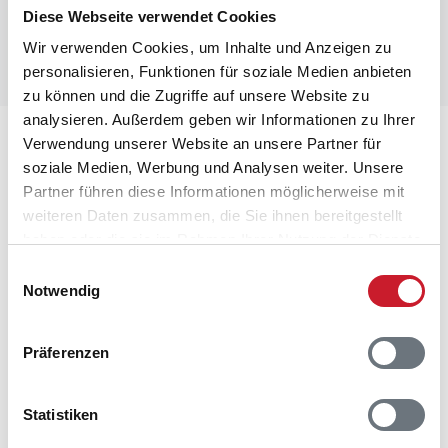
Diese Webseite verwendet Cookies
Wir verwenden Cookies, um Inhalte und Anzeigen zu
personalisieren, Funktionen für soziale Medien anbieten
zu können und die Zugriffe auf unsere Website zu
analysieren. Außerdem geben wir Informationen zu Ihrer
Lageplan
Verwendung unserer Website an unsere Partner für
soziale Medien, Werbung und Analysen weiter. Unsere
Adresse
Partner führen diese Informationen möglicherweise mit
Ferienhaus D3930
weiteren Daten zusammen, die Sie ihnen bereitgestellt
Vesterledvej 56
haben oder die sie im Rahmen Ihrer Nutzung der Dienste
Haurvig
gesammelt haben.
Einwilligungsauswahl
6960 Hvide Sande
Notwendig
Präferenzen
Statistiken