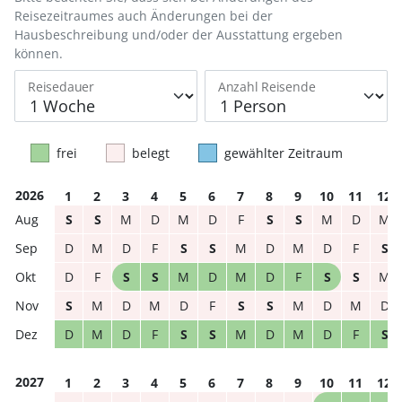
Reisezeitraumes auch Änderungen bei der
Hausbeschreibung und/oder der Ausstattung ergeben
können.
Reisedauer
Anzahl Reisende
frei
belegt
gewählter Zeitraum
2026
1
2
3
4
5
6
7
8
9
10
11
12
S
S
M
D
M
D
F
S
S
M
D
M
D
M
D
F
S
S
M
D
M
D
F
S
D
F
S
S
M
D
M
D
F
S
S
M
S
M
D
M
D
F
S
S
M
D
M
D
D
M
D
F
S
S
M
D
M
D
F
S
2027
1
2
3
4
5
6
7
8
9
10
11
12