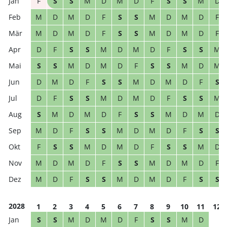
F
S
S
M
D
M
D
F
S
S
M
D
M
D
M
D
F
S
S
M
D
M
D
F
M
D
M
D
F
S
S
M
D
M
D
F
D
F
S
S
M
D
M
D
F
S
S
M
S
S
M
D
M
D
F
S
S
M
D
M
D
M
D
F
S
S
M
D
M
D
F
S
D
F
S
S
M
D
M
D
F
S
S
M
S
M
D
M
D
F
S
S
M
D
M
D
M
D
F
S
S
M
D
M
D
F
S
S
F
S
S
M
D
M
D
F
S
S
M
D
M
D
M
D
F
S
S
M
D
M
D
F
M
D
F
S
S
M
D
M
D
F
S
S
2028
1
2
3
4
5
6
7
8
9
10
11
12
S
S
M
D
M
D
F
S
S
M
D