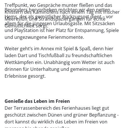
Treffpunkt, wo Gespräche munter fließen und das
Besonders hervorheben möchten wir den netten
Knistern des Kaminofens nach einem Tag mit frischer
Hems, der als gemütlicher Rückzugsort dient – vor
Meeresluft und Strandspaziergängen für echte
allem für die jüngeren Urlaubsgäste. Mit Sitzsäcken
Gemütlichkeit sorgt.
und PlayStation ist hier Platz für Entspannung, Spiele
und ungezwungene Ferienmomente.
Weiter geht’s im Annex mit Spiel & Spaß, denn hier
laden Dart und Tischfußball zu freundschaftlichen
Wettkämpfen ein. Unabhängig vom Wetter ist auch
drinnen für Unterhaltung und gemeinsamen
Erlebnisse gesorgt.
Genieße das Leben im Freien
Der Terrassenbereich des Ferienhauses liegt gut
geschützt zwischen Dünen und grüner Bepflanzung -
dort kannst du wirklich das Leben im Freien von