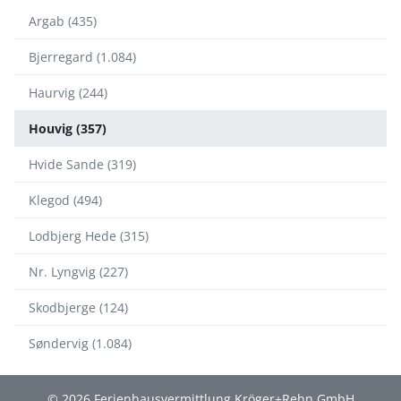
Argab (435)
Bjerregard (1.084)
Haurvig (244)
Houvig (357)
Hvide Sande (319)
Klegod (494)
Lodbjerg Hede (315)
Nr. Lyngvig (227)
Skodbjerge (124)
Søndervig (1.084)
© 2026 Ferienhausvermittlung Kröger+Rehn GmbH