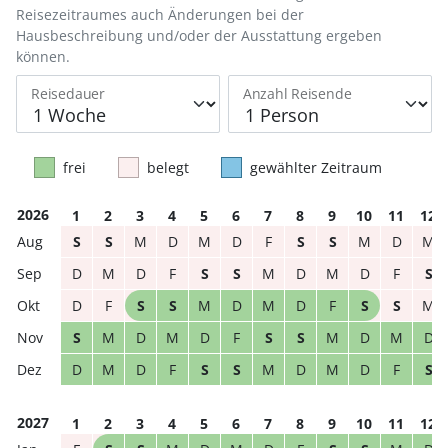
Reisezeitraumes auch Änderungen bei der
Hausbeschreibung und/oder der Ausstattung ergeben
können.
Reisedauer
Anzahl Reisende
frei
belegt
gewählter Zeitraum
2026
1
2
3
4
5
6
7
8
9
10
11
12
S
S
M
D
M
D
F
S
S
M
D
M
D
M
D
F
S
S
M
D
M
D
F
S
D
F
S
S
M
D
M
D
F
S
S
M
S
M
D
M
D
F
S
S
M
D
M
D
D
M
D
F
S
S
M
D
M
D
F
S
2027
1
2
3
4
5
6
7
8
9
10
11
12