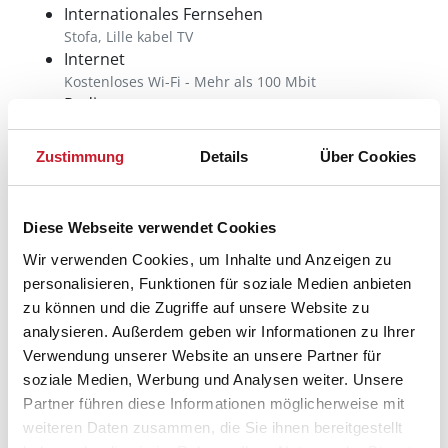
Internationales Fernsehen
Stofa, Lille kabel TV
Internet
Kostenloses Wi-Fi - Mehr als 100 Mbit
Radio
Spieleangebot
Zustimmung
Details
Über Cookies
Dart
Tischfußball
Diese Webseite verwendet Cookies
Aussenbereich
Wir verwenden Cookies, um Inhalte und Anzeigen zu
Gartenmöbel
personalisieren, Funktionen für soziale Medien anbieten
Grill
zu können und die Zugriffe auf unsere Website zu
Terrasse: 1 m²
analysieren. Außerdem geben wir Informationen zu Ihrer
Offene Terrasse
Verwendung unserer Website an unsere Partner für
Überdachte Terrasse
soziale Medien, Werbung und Analysen weiter. Unsere
Sonstiges
Partner führen diese Informationen möglicherweise mit
weiteren Daten zusammen, die Sie ihnen bereitgestellt
Bei diesem Haus inkl.