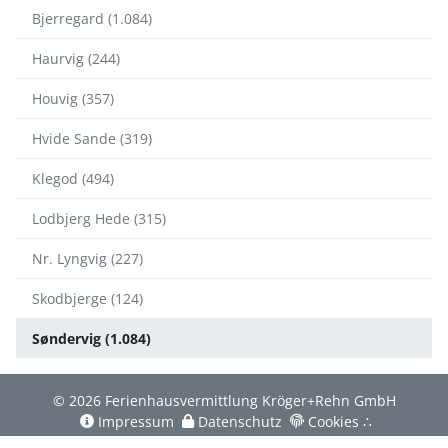
Bjerregard (1.084)
Haurvig (244)
Houvig (357)
Hvide Sande (319)
Klegod (494)
Lodbjerg Hede (315)
Nr. Lyngvig (227)
Skodbjerge (124)
Søndervig (1.084)
© 2026 Ferienhausvermittlung Kröger+Rehn GmbH
Impressum
Datenschutz
Cookies
∴