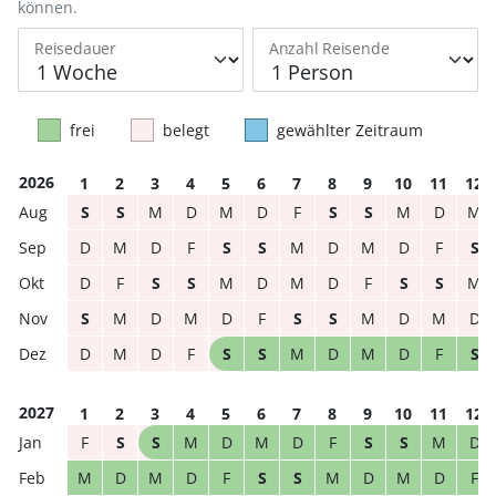
können.
Reisedauer
Anzahl Reisende
frei
belegt
gewählter Zeitraum
2026
1
2
3
4
5
6
7
8
9
10
11
12
S
S
M
D
M
D
F
S
S
M
D
M
D
M
D
F
S
S
M
D
M
D
F
S
D
F
S
S
M
D
M
D
F
S
S
M
S
M
D
M
D
F
S
S
M
D
M
D
D
M
D
F
S
S
M
D
M
D
F
S
2027
1
2
3
4
5
6
7
8
9
10
11
12
F
S
S
M
D
M
D
F
S
S
M
D
M
D
M
D
F
S
S
M
D
M
D
F