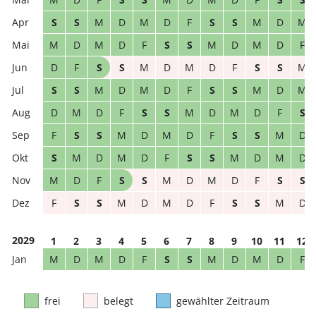
S
S
M
D
M
D
F
S
S
M
D
M
M
D
M
D
F
S
S
M
D
M
D
F
D
F
S
S
M
D
M
D
F
S
S
M
S
S
M
D
M
D
F
S
S
M
D
M
D
M
D
F
S
S
M
D
M
D
F
S
F
S
S
M
D
M
D
F
S
S
M
D
S
M
D
M
D
F
S
S
M
D
M
D
M
D
F
S
S
M
D
M
D
F
S
S
F
S
S
M
D
M
D
F
S
S
M
D
2029
1
2
3
4
5
6
7
8
9
10
11
12
M
D
M
D
F
S
S
M
D
M
D
F
frei
belegt
gewählter Zeitraum