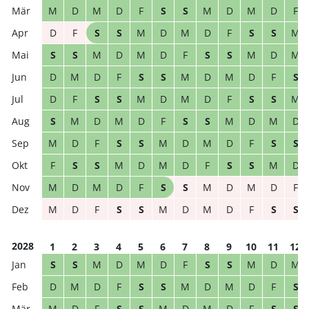
M
D
M
D
F
S
S
M
D
M
D
F
D
F
S
S
M
D
M
D
F
S
S
M
S
S
M
D
M
D
F
S
S
M
D
M
D
M
D
F
S
S
M
D
M
D
F
S
D
F
S
S
M
D
M
D
F
S
S
M
S
M
D
M
D
F
S
S
M
D
M
D
M
D
F
S
S
M
D
M
D
F
S
S
F
S
S
M
D
M
D
F
S
S
M
D
M
D
M
D
F
S
S
M
D
M
D
F
M
D
F
S
S
M
D
M
D
F
S
S
2028
1
2
3
4
5
6
7
8
9
10
11
12
S
S
M
D
M
D
F
S
S
M
D
M
D
M
D
F
S
S
M
D
M
D
F
S
M
D
F
S
S
M
D
M
D
F
S
S