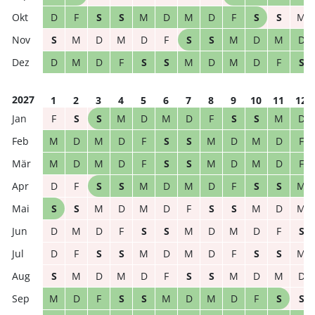
D
F
S
S
M
D
M
D
F
S
S
M
S
M
D
M
D
F
S
S
M
D
M
D
D
M
D
F
S
S
M
D
M
D
F
S
2027
1
2
3
4
5
6
7
8
9
10
11
12
F
S
S
M
D
M
D
F
S
S
M
D
M
D
M
D
F
S
S
M
D
M
D
F
M
D
M
D
F
S
S
M
D
M
D
F
D
F
S
S
M
D
M
D
F
S
S
M
S
S
M
D
M
D
F
S
S
M
D
M
D
M
D
F
S
S
M
D
M
D
F
S
D
F
S
S
M
D
M
D
F
S
S
M
S
M
D
M
D
F
S
S
M
D
M
D
M
D
F
S
S
M
D
M
D
F
S
S