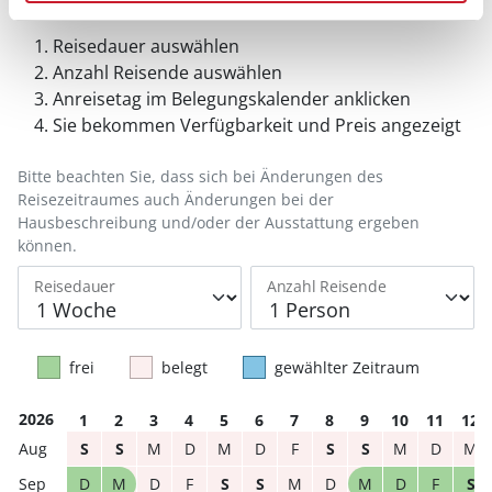
Reisedauer auswählen
Anzahl Reisende auswählen
Anreisetag im Belegungskalender anklicken
Sie bekommen Verfügbarkeit und Preis angezeigt
Bitte beachten Sie, dass sich bei Änderungen des
Reisezeitraumes auch Änderungen bei der
Hausbeschreibung und/oder der Ausstattung ergeben
können.
Reisedauer
Anzahl Reisende
frei
belegt
gewählter Zeitraum
2026
1
2
3
4
5
6
7
8
9
10
11
12
S
S
M
D
M
D
F
S
S
M
D
M
D
M
D
F
S
S
M
D
M
D
F
S