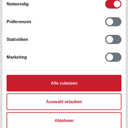
9492 Blokhus
Notwendig
Präferenzen
Statistiken
Marketing
Alle zulassen
Auswahl erlauben
Ablehnen
Belegungskalender