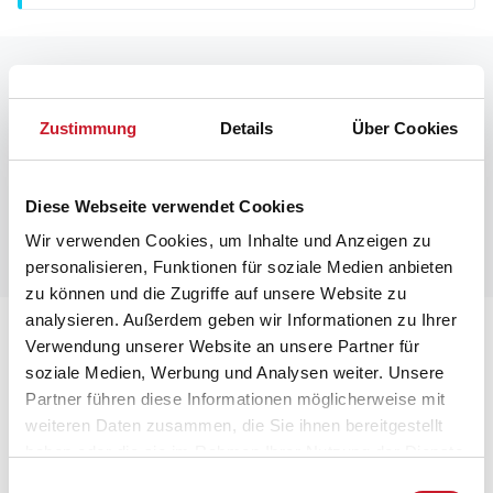
Raumaufteilung
Zustimmung
Details
Über Cookies
Diese Webseite verwendet Cookies
Wir verwenden Cookies, um Inhalte und Anzeigen zu
personalisieren, Funktionen für soziale Medien anbieten
zu können und die Zugriffe auf unsere Website zu
analysieren. Außerdem geben wir Informationen zu Ihrer
Lageplan
Verwendung unserer Website an unsere Partner für
soziale Medien, Werbung und Analysen weiter. Unsere
Adresse
Partner führen diese Informationen möglicherweise mit
Ferienhaus BL1140
weiteren Daten zusammen, die Sie ihnen bereitgestellt
Kr. Thomsensvej 13
haben oder die sie im Rahmen Ihrer Nutzung der Dienste
Blokhus
gesammelt haben.
Einwilligungsauswahl