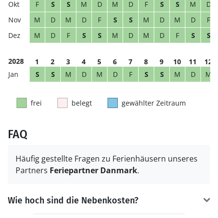
F
S
S
M
D
M
D
F
S
S
M
D
M
D
M
D
F
S
S
M
D
M
D
F
M
D
F
S
S
M
D
M
D
F
S
S
2028
1
2
3
4
5
6
7
8
9
10
11
12
S
S
M
D
M
D
F
S
S
M
D
M
frei
belegt
gewählter Zeitraum
FAQ
Häufig gestellte Fragen zu Ferienhäusern unseres
Partners
Feriepartner Danmark
.
Wie hoch sind die Nebenkosten?