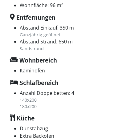
Sommer herrscht rund um den Marktplatz eine
Wohnfläche: 96 m²
lebendige Stimmung mit Musik und Aktivitäten für die
ganze Familie. Auch die Blokhus Klitplantage und der
Entfernungen
Freizeitpark Fårup Sommerland liegen ganz in der
Abstand Einkauf: 350 m
Nähe und bieten tolle Erlebnisse für Kinder und
Ganzjährig geöffnet
Erwachsene. Wellness, Cafés und spannende
Abstand Strand: 650 m
Spezialgeschäfte sorgen zusätzlich dafür, dass dein
Sandstrand
Urlaub in Blokhus unvergesslich wird.
Wohnbereich
Kaminofen
Schlafbereich
Anzahl Doppelbetten: 4
140x200
180x200
Küche
Dunstabzug
Extra Backofen