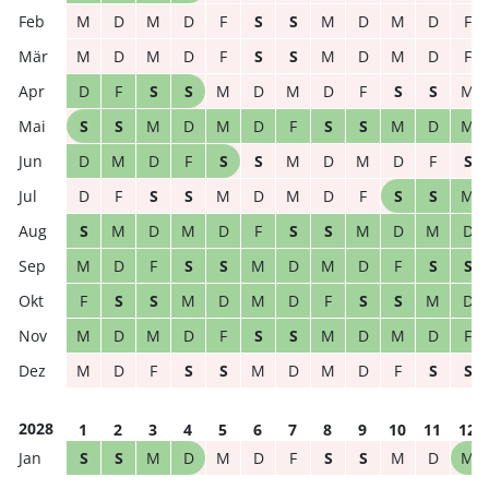
M
D
M
D
F
S
S
M
D
M
D
F
M
D
M
D
F
S
S
M
D
M
D
F
D
F
S
S
M
D
M
D
F
S
S
M
S
S
M
D
M
D
F
S
S
M
D
M
D
M
D
F
S
S
M
D
M
D
F
S
D
F
S
S
M
D
M
D
F
S
S
M
S
M
D
M
D
F
S
S
M
D
M
D
M
D
F
S
S
M
D
M
D
F
S
S
F
S
S
M
D
M
D
F
S
S
M
D
M
D
M
D
F
S
S
M
D
M
D
F
M
D
F
S
S
M
D
M
D
F
S
S
2028
1
2
3
4
5
6
7
8
9
10
11
12
S
S
M
D
M
D
F
S
S
M
D
M