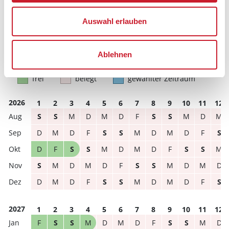
Reisezeitraumes auch Änderungen bei der
Hausbeschreibung und/oder der Ausstattung ergeben
Auswahl erlauben
können.
Reisedauer
Anzahl Reisende
Ablehnen
frei
belegt
gewählter Zeitraum
2026
1
2
3
4
5
6
7
8
9
10
11
12
S
S
M
D
M
D
F
S
S
M
D
M
D
M
D
F
S
S
M
D
M
D
F
S
D
F
S
S
M
D
M
D
F
S
S
M
S
M
D
M
D
F
S
S
M
D
M
D
D
M
D
F
S
S
M
D
M
D
F
S
2027
1
2
3
4
5
6
7
8
9
10
11
12
F
S
S
M
D
M
D
F
S
S
M
D