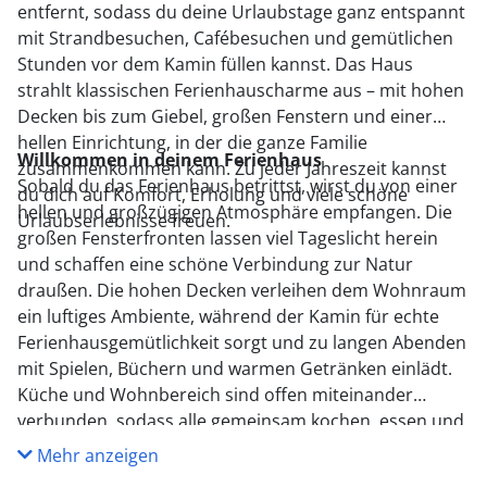
entfernt, sodass du deine Urlaubstage ganz entspannt
mit Strandbesuchen, Cafébesuchen und gemütlichen
Stunden vor dem Kamin füllen kannst. Das Haus
strahlt klassischen Ferienhauscharme aus – mit hohen
Decken bis zum Giebel, großen Fenstern und einer
hellen Einrichtung, in der die ganze Familie
Willkommen in deinem Ferienhaus
zusammenkommen kann. Zu jeder Jahreszeit kannst
Sobald du das Ferienhaus betrittst, wirst du von einer
du dich auf Komfort, Erholung und viele schöne
hellen und großzügigen Atmosphäre empfangen. Die
Urlaubserlebnisse freuen.
großen Fensterfronten lassen viel Tageslicht herein
und schaffen eine schöne Verbindung zur Natur
draußen. Die hohen Decken verleihen dem Wohnraum
ein luftiges Ambiente, während der Kamin für echte
Ferienhausgemütlichkeit sorgt und zu langen Abenden
mit Spielen, Büchern und warmen Getränken einlädt.
Küche und Wohnbereich sind offen miteinander
verbunden, sodass alle gemeinsam kochen, essen und
die Ferien genießen können. Die drei schönen
Mehr anzeigen
Schlafzimmer bieten viel Platz für Groß und Klein, und