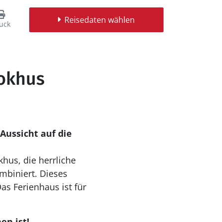
Reisedaten wählen
uck
lokhus
Aussicht auf die
khus, die herrliche
mbiniert. Dieses
as Ferienhaus ist für
en ist!