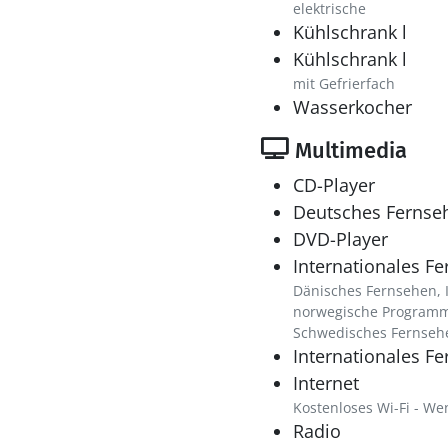
elektrische
Kühlschrank l
Kühlschrank l
mit Gefrierfach
Wasserkocher
Multimedia
CD-Player
Deutsches Fernse
DVD-Player
Internationales F
Dänisches Fernsehen, I
norwegische Program
Schwedisches Fernseh
Internationales F
Internet
Kostenloses Wi-Fi - Wen
Radio