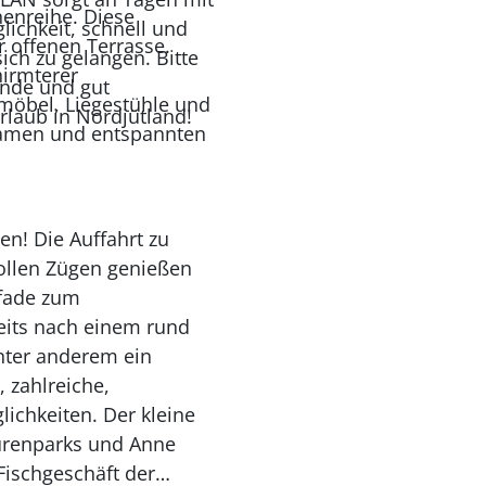
nenreihe. Diese
ichkeit, schnell und
 offenen Terrasse.
ich zu gelangen. Bitte
irmterer
rnde und gut
möbel, Liegestühle und
Urlaub in Nordjütland!
lsamen und entspannten
n! Die Auffahrt zu
vollen Zügen genießen
Pfade zum
eits nach einem rund
unter anderem ein
, zahlreiche,
ichkeiten. Der kleine
turenparks und Anne
Fischgeschäft der