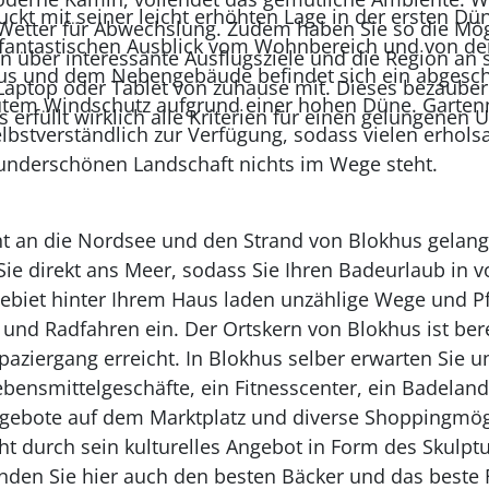
ckt mit seiner leicht erhöhten Lage in der ersten Dü
Wetter für Abwechslung. Zudem haben Sie so die Mögl
 fantastischen Ausblick vom Wohnbereich und von der
n über interessante Ausflugsziele und die Region an s
s und dem Nebengebäude befindet sich ein abgesch
 Laptop oder Tablet von zuhause mit. Dieses bezaube
utem Windschutz aufgrund einer hohen Düne. Garten
 erfüllt wirklich alle Kriterien für einen gelungenen 
selbstverständlich zur Verfügung, sodass vielen erho
underschönen Landschaft nichts im Wege steht.
ht an die Nordsee und den Strand von Blokhus gelange
Sie direkt ans Meer, sodass Sie Ihren Badeurlaub in 
ebiet hinter Ihrem Haus laden unzählige Wege und 
und Radfahren ein. Der Ortskern von Blokhus ist ber
paziergang erreicht. In Blokhus selber erwarten Sie 
ebensmittelgeschäfte, ein Fitnesscenter, ein Badeland
gebote auf dem Marktplatz und diverse Shoppingmögl
t durch sein kulturelles Angebot in Form des Skulp
inden Sie hier auch den besten Bäcker und das beste 