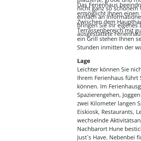
Das Ferienhaus beeindru
nicht ganz so schönem 
ermöglicht Ihnen einen
einfach an Informatione
Zwischen dem Haupthau
bringen Sie ihr eigenes
Terrassenbereich mit g
ausgestattete Ferienhaus
ein Grill stehen Ihnen 
Stunden inmitten der w
Lage
Leichter können Sie nic
Ihrem Ferienhaus führt 
können. Im Ferienhausg
Spazierengehen, Joggen 
zwei Kilometer langen S
Eiskiosk, Restaurants, L
wechselnde Aktivitätsan
Nachbarort Hune bestich
Just`s Have. Nebenbei f