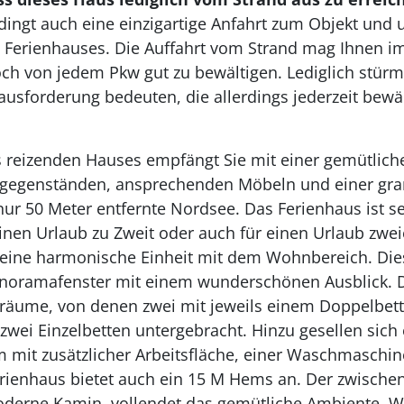
edingt auch eine einzigartige Anfahrt zum Objekt und 
s. Die Auffahrt vom Strand mag Ihnen im ersten Moment sehr
edoch von jedem Pkw gut zu bewältigen.
Lediglich stür
ausforderung bedeuten, die allerdings jederzeit bewä
 reizenden Hauses empfängt Sie mit einer gemütliche
gegenständen, ansprechenden Möbeln und einer gran
nur 50 Meter entfernte Nordsee. Das Ferienhaus ist se
einen Urlaub zu Zweit oder auch für einen Urlaub zwei
t eine harmonische Einheit mit dem Wohnbereich. Die
noramafenster mit einem wunderschönen Ausblick. Die
afräume, von denen zwei mit jeweils einem Doppelbett
 zwei Einzelbetten untergebracht. Hinzu gesellen sic
m mit zusätzlicher Arbeitsfläche, einer Waschmaschi
rienhaus bietet auch ein 15 M Hems an. Der zwische
moderne Kamin, vollendet das gemütliche Ambiente. 