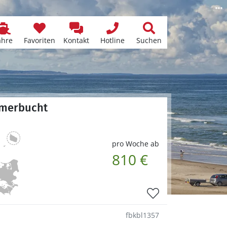
ähre
Favoriten
Kontakt
Hotline
Suchen
mmerbucht
pro Woche ab
810 €
fbkbl1357