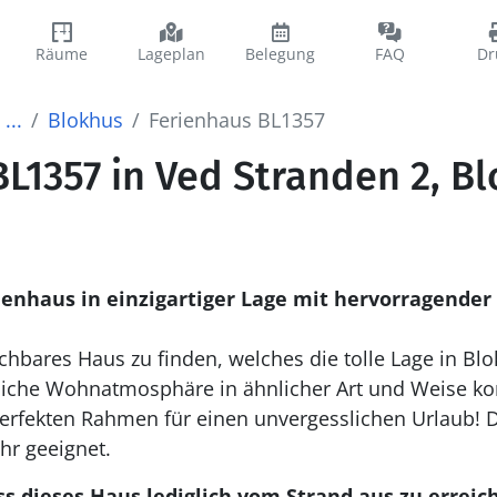
Räume
Lageplan
Belegung
FAQ
Dr
...
Blokhus
Ferienhaus BL1357
L1357 in Ved Stranden 2, B
ienhaus in einzigartiger Lage mit hervorragender 
ichbares Haus zu finden, welches die tolle Lage in Blo
liche Wohnatmosphäre in ähnlicher Art und Weise ko
erfekten Rahmen für einen unvergesslichen Urlaub!
D
hr geeignet.
ss dieses Haus lediglich vom Strand aus zu erreich