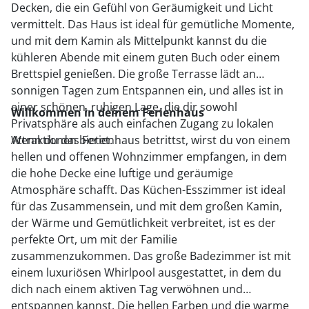
Decken, die ein Gefühl von Geräumigkeit und Licht
vermittelt. Das Haus ist ideal für gemütliche Momente,
und mit dem Kamin als Mittelpunkt kannst du die
kühleren Abende mit einem guten Buch oder einem
Brettspiel genießen. Die große Terrasse lädt an
sonnigen Tagen zum Entspannen ein, und alles ist in
einer schönen, ruhigen Lage, die dir sowohl
Willkommen in deinem Ferienhaus
Privatsphäre als auch einfachen Zugang zu lokalen
Attraktionen bietet.
Wenn du das Ferienhaus betrittst, wirst du von einem
hellen und offenen Wohnzimmer empfangen, in dem
die hohe Decke eine luftige und geräumige
Atmosphäre schafft. Das Küchen-Esszimmer ist ideal
für das Zusammensein, und mit dem großen Kamin,
der Wärme und Gemütlichkeit verbreitet, ist es der
perfekte Ort, um mit der Familie
zusammenzukommen. Das große Badezimmer ist mit
einem luxuriösen Whirlpool ausgestattet, in dem du
dich nach einem aktiven Tag verwöhnen und
entspannen kannst. Die hellen Farben und die warme