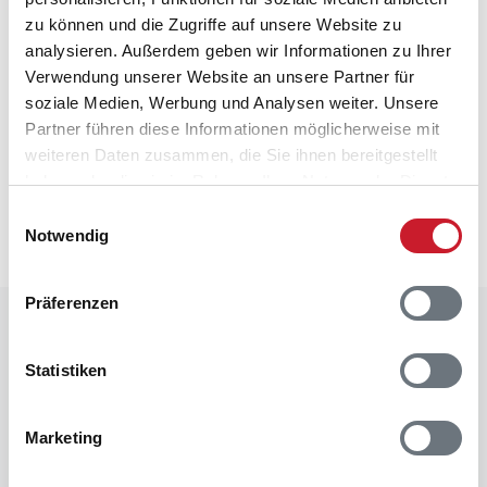
erlaubt
zu können und die Zugriffe auf unsere Website zu
Wärmepumpe
analysieren. Außerdem geben wir Informationen zu Ihrer
Ohne Kühlfunktion
Verwendung unserer Website an unsere Partner für
soziale Medien, Werbung und Analysen weiter. Unsere
Partner führen diese Informationen möglicherweise mit
Neben- und Verbrauchskosten
weiteren Daten zusammen, die Sie ihnen bereitgestellt
Die aktuellen Verbrauchskosten finden Sie im
haben oder die sie im Rahmen Ihrer Nutzung der Dienste
nächsten Schritt im Buchungsformular.
gesammelt haben.
Einwilligungsauswahl
Notwendig
Präferenzen
Raumaufteilung
Statistiken
Marketing