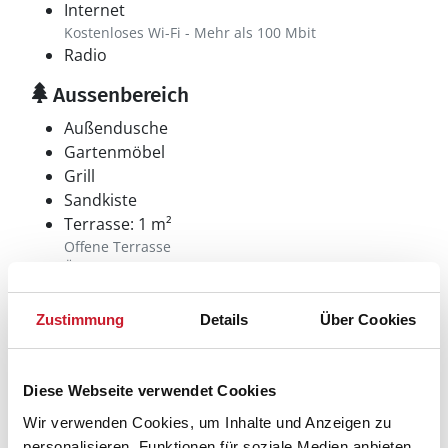
Internet
Kostenloses Wi-Fi - Mehr als 100 Mbit
Radio
Aussenbereich
Außendusche
Gartenmöbel
Grill
Sandkiste
Terrasse: 1 m²
Offene Terrasse
Überdachte Terrasse
Sonstiges
Zustimmung
Details
Über Cookies
Bei diesem Haus inkl.
Wasser
Kinderbett
Diese Webseite verwendet Cookies
Kinderhochstuhl
Wir verwenden Cookies, um Inhalte und Anzeigen zu
Das Aufladen von Elektroautos ist nicht
personalisieren, Funktionen für soziale Medien anbieten