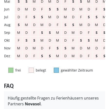
S
S
M
D
M
D
F
S
S
M
D
M
D
M
D
F
S
S
M
D
M
D
F
S
D
F
S
S
M
D
M
D
F
S
S
M
S
M
D
M
D
F
S
S
M
D
M
D
M
D
F
S
S
M
D
M
D
F
S
S
F
S
S
M
D
M
D
F
S
S
M
D
M
D
M
D
F
S
S
M
D
M
D
F
M
D
F
S
S
M
D
M
D
F
S
S
frei
belegt
gewählter Zeitraum
FAQ
Häufig gestellte Fragen zu Ferienhäusern unseres
Partners
Novasol
.