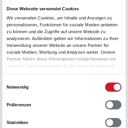
Diese Webseite verwendet Cookies
Wir verwenden Cookies, um Inhalte und Anzeigen zu
personalisieren, Funktionen für soziale Medien anbieten
zu können und die Zugriffe auf unsere Website zu
analysieren. Außerdem geben wir Informationen zu Ihrer
Belegungskalender
Verwendung unserer Website an unsere Partner für
soziale Medien, Werbung und Analysen weiter. Unsere
Reisedauer auswählen
Partner führen diese Informationen möglicherweise mit
Anzahl Reisende auswählen
weiteren Daten zusammen, die Sie ihnen bereitgestellt
Anreisetag im Belegungskalender anklicken
haben oder die sie im Rahmen Ihrer Nutzung der Dienste
Sie bekommen Verfügbarkeit und Preis angezeigt
gesammelt haben.
Einwilligungsauswahl
Notwendig
Bitte beachten Sie, dass sich bei Änderungen des
Reisezeitraumes auch Änderungen bei der
Hausbeschreibung und/oder der Ausstattung ergeben
Präferenzen
können.
Reisedauer
Anzahl Reisende
Statistiken