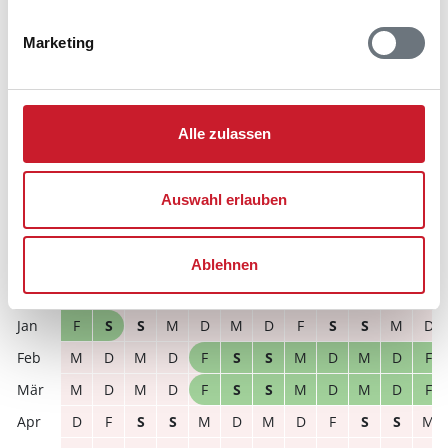
frei
belegt
gewählter Zeitraum
Marketing
2026
1
2
3
4
5
6
7
8
9
10
11
12
S
S
M
D
M
D
F
S
S
M
D
M
Alle zulassen
D
M
D
F
S
S
M
D
M
D
F
S
D
F
S
S
M
D
M
D
F
S
S
M
Auswahl erlauben
S
M
D
M
D
F
S
S
M
D
M
D
D
M
D
F
S
S
M
D
M
D
F
S
Ablehnen
2027
1
2
3
4
5
6
7
8
9
10
11
12
F
S
S
M
D
M
D
F
S
S
M
D
M
D
M
D
F
S
S
M
D
M
D
F
M
D
M
D
F
S
S
M
D
M
D
F
D
F
S
S
M
D
M
D
F
S
S
M