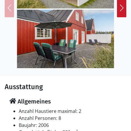
Multisportfelder, Tennisplätze (Schlüssel im Haus) und
Spielplätze zur Verfügung. In der Umgebung finden Sie
zudem verschiedene Golfmöglichkeiten sowie eine
Outdoor-Padelanlage. Blokhus ist ein lebendiger
Ferienort mit gemütlichen Cafés, Restaurants und
Geschäften – eingebettet in die beeindruckende Natur
der Nordsee mit breiten Sandstränden und frischer
Meeresluft. Für Action und Spaß liegt Fårup
Sommerland ganz in der Nähe – mit Achterbahnen,
Wasserpark und Attraktionen für jedes Alter.
Ausstattung
Allgemeines
Anzahl Haustiere maximal: 2
Anzahl Personen: 8
Baujahr: 2006