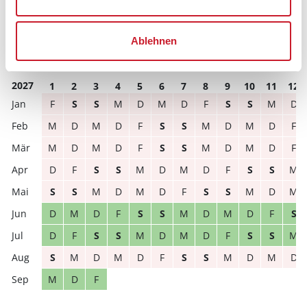
D
F
S
S
M
D
M
D
F
S
S
M
S
M
D
M
D
F
S
S
M
D
M
D
Ablehnen
D
M
D
F
S
S
M
D
M
D
F
S
2027
1
2
3
4
5
6
7
8
9
10
11
12
F
S
S
M
D
M
D
F
S
S
M
D
M
D
M
D
F
S
S
M
D
M
D
F
M
D
M
D
F
S
S
M
D
M
D
F
D
F
S
S
M
D
M
D
F
S
S
M
S
S
M
D
M
D
F
S
S
M
D
M
D
M
D
F
S
S
M
D
M
D
F
S
D
F
S
S
M
D
M
D
F
S
S
M
S
M
D
M
D
F
S
S
M
D
M
D
M
D
F