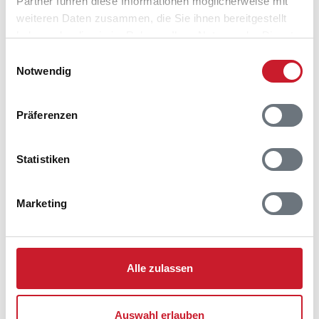
Partner führen diese Informationen möglicherweise mit
Anzahl Reisende auswählen
weiteren Daten zusammen, die Sie ihnen bereitgestellt
Anreisetag im Belegungskalender anklicken
haben oder die sie im Rahmen Ihrer Nutzung der Dienste
Sie bekommen Verfügbarkeit und Preis angezeigt
gesammelt haben.
Einwilligungsauswahl
Notwendig
Bitte beachten Sie, dass sich bei Änderungen des
Reisezeitraumes auch Änderungen bei der
Hausbeschreibung und/oder der Ausstattung ergeben
Präferenzen
können.
Reisedauer
Anzahl Reisende
Statistiken
frei
belegt
gewählter Zeitraum
Marketing
2026
1
2
3
4
5
6
7
8
9
10
11
12
M
D
F
S
S
M
D
M
D
F
S
S
Alle zulassen
S
S
M
D
M
D
F
S
S
M
D
M
D
M
D
F
S
S
M
D
M
D
F
S
Auswahl erlauben