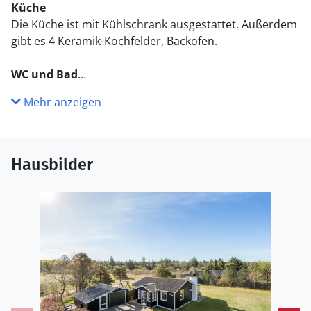
Küche
Die Küche ist mit Kühlschrank ausgestattet. Außerdem
gibt es 4 Keramik-Kochfelder, Backofen.
WC und Bad
Es gibt 1 Badezimmer mit Duschnische und 1 Toilette.
Mehr anzeigen
Draußen
Die Ferienunterkunft liegt auf einem 800 m² großen
Naturgrundstück. Die Entfernung zum Meer beträgt
Hausbilder
1500 m. Die nächste Einkaufsmöglichkeit liegt 200 m
entfernt. Es steht ein 50 m² Terrassenareal zur
Verfügung. Geräteraum. Schaukel. Sandkasten.
Parkplatz auf dem Grundstück.
Einrichtung
Das Ferienhaus eignet sich für 6 Personen. 2 der
Schlafplätze eignen sich jedoch nur für größere Kinder
(4-11 Jahre). Die Ferienunterkunft hat eine Wohnfläche