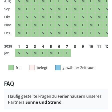
S
M
D
M
D
F
S
S
M
D
M
D
M
D
F
S
S
M
D
M
D
F
S
S
F
S
S
M
D
M
D
F
S
S
M
D
M
D
M
D
F
S
S
M
D
M
D
F
M
D
F
S
S
M
D
M
D
F
S
S
2028
1
2
3
4
5
6
7
8
9
10
11
12
S
S
M
D
M
D
F
frei
belegt
gewählter Zeitraum
FAQ
Häufig gestellte Fragen zu Ferienhäusern unseres
Partners
Sonne und Strand
.