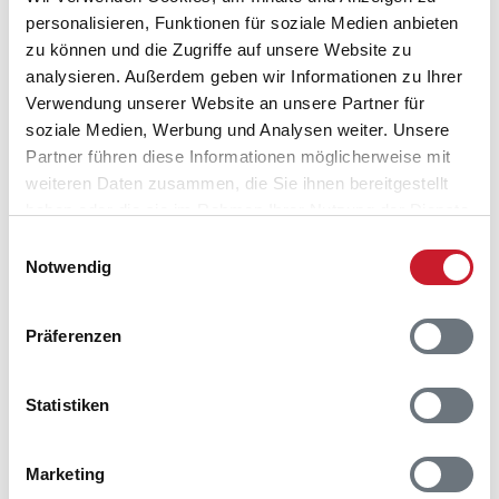
personalisieren, Funktionen für soziale Medien anbieten
zu können und die Zugriffe auf unsere Website zu
Belegungskalender
analysieren. Außerdem geben wir Informationen zu Ihrer
Verwendung unserer Website an unsere Partner für
Reisedauer auswählen
soziale Medien, Werbung und Analysen weiter. Unsere
Anzahl Reisende auswählen
Partner führen diese Informationen möglicherweise mit
Anreisetag im Belegungskalender anklicken
weiteren Daten zusammen, die Sie ihnen bereitgestellt
Sie bekommen Verfügbarkeit und Preis angezeigt
haben oder die sie im Rahmen Ihrer Nutzung der Dienste
gesammelt haben.
Bitte beachten Sie, dass sich bei Änderungen des
Einwilligungsauswahl
Notwendig
Reisezeitraumes auch Änderungen bei der
Hausbeschreibung und/oder der Ausstattung ergeben
können.
Präferenzen
Reisedauer
Anzahl Reisende
Statistiken
frei
belegt
gewählter Zeitraum
Marketing
2026
1
2
3
4
5
6
7
8
9
10
11
12