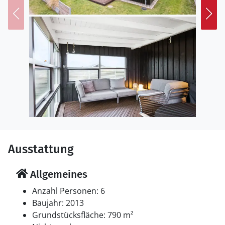
Einrichtung
Das Ferienhaus eignet sich für 6 Personen sowie 1
Kleinkind bis zu 3 Jahren. Die Ferienunterkunft hat eine
Wohnfläche von 113 m² und wurde 2013 gebaut.
Haustiere dürfen nicht mitgebracht werden. In der
Ferienunterkunft ist eine energiesparender Luft zu Luft
Wärmepumpe installiert. Fußbodenheizung in der
Diele. Fußbodenheizung im Flur. Die Ferienunterkunft
ist mit Waschmaschine ausgestattet. Wäschetrockner.
Tiefkühlmöglichkeit mit 50 Liter Nutzinhalt. Es gibt
außerdem einen Kaminofen. Für die jüngsten
Ausstattung
Feriengäste ist 1 Kinderhochstuhl vorhanden.
Allgemeines
Schlafverhältnisse
Die Schlafplätze verteilen sich auf 3 Schlafräume. 6
Anzahl Personen: 6
Schlafplätze in Doppelbetten. Ferner steht ein
Baujahr: 2013
Kinderbett zur Verfügung.
Grundstücksfläche: 790 m²