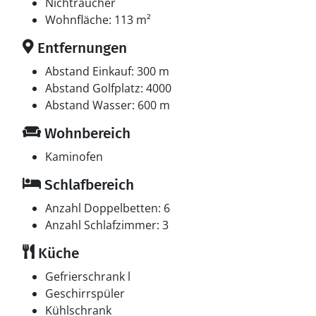
Nichtraucher
Multimedien
Wohnfläche: 113 m²
In der Ferienunterkunft gibt es 1 Fernseher mit Smart-
Entfernungen
TV. 1 Apple-TV.1 Chromecast. Fernsehen via Streaming.
Radio. Mindestens 4 dänische Fernsehsender. 1-3
Abstand Einkauf: 300 m
schwedische Fernsehsender. 1-3 norwegische
Abstand Golfplatz: 4000
Fernsehsender. 1-3 deutsche Fernsehsender. Es steht
Abstand Wasser: 600 m
kabellose Internetverbindung zur Verfügung.
Wohnbereich
Whirlpool
Kaminofen
Entspannen Sie sich im Innen-Durchlauf-Whirlpool für
Schlafbereich
2 Personen.
Anzahl Doppelbetten: 6
Anzahl Schlafzimmer: 3
Küche
Gefrierschrank l
Geschirrspüler
Kühlschrank