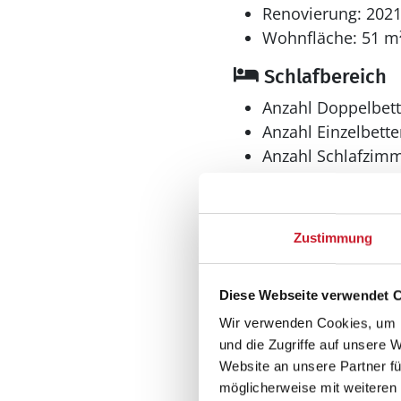
Renovierung: 202
Wohnfläche: 51 m
Schlafbereich
Anzahl Doppelbett
Anzahl Einzelbette
Anzahl Schlafzimm
Bad
Zustimmung
Anzahl Duschen: 1
Anzahl Badezimme
Diese Webseite verwendet 
Anzahl Toiletten: 1
Wir verwenden Cookies, um I
Dusche
und die Zugriffe auf unsere 
Website an unsere Partner fü
Aussenbereich
möglicherweise mit weiteren