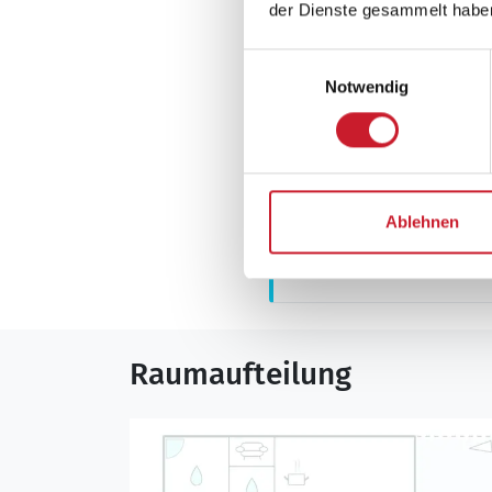
Gartenmöbel
der Dienste gesammelt habe
Grill
Einwilligungsauswahl
Terrasse: 1
Notwendig
Neben- und Verb
Ablehnen
Die aktuellen Verbra
Raumaufteilung