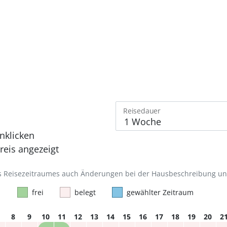
Reisedauer
nklicken
eis angezeigt
des Reisezeitraumes auch Änderungen bei der Hausbeschreibung u
frei
belegt
gewählter Zeitraum
8
9
10
11
12
13
14
15
16
17
18
19
20
2