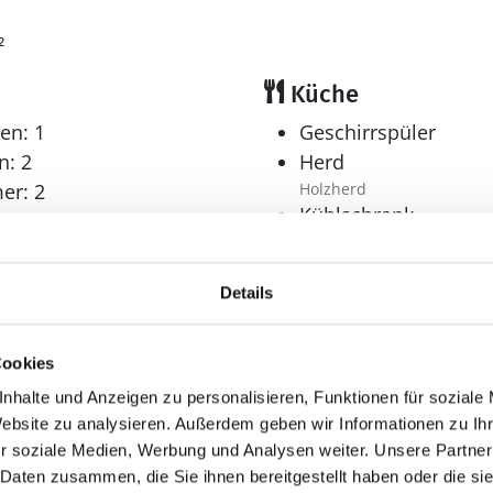
1
²
Küche
en: 1
Geschirrspüler
n: 2
Herd
er: 2
Holzherd
Kühlschrank
Mikrowelle
Multimedia
Details
Internet
r: 1
WLAN
Cookies
nhalte und Anzeigen zu personalisieren, Funktionen für soziale
Website zu analysieren. Außerdem geben wir Informationen zu I
r soziale Medien, Werbung und Analysen weiter. Unsere Partner
Sonstiges
 Daten zusammen, die Sie ihnen bereitgestellt haben oder die s