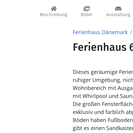
Beschreibung
Bilder
Ausstattung
Ferienhaus Dänemark
Ferienhaus 6
Dieses geräumige Ferienhaus mit
ruhiger Umgebung, nicht weit vom breiten Strand von G
Wohnbereich mit Ausgang zur Terrasse, vier Schlafzimmer, zwei Hemse und zwei Bäder, eines davon
mit Whirlpool und Sauna. Die Einrichtun
Die großen Fensterflächen sorgen für einen schönen Lichteinfall. Möbel und Access
exklusiv und farblich abgestimmt.
Böden haben Fußbodenheizung. Das Haus liegt u
gibt es einen Sandkast