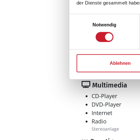
der Dienste gesammelt habe
Einwilligungsauswahl
Notwendig
Bad
Anzahl Duschen: 2
Anzahl Badezimme
Anzahl Toiletten: 2
Trockner
Ablehnen
Waschmaschine
Multimedia
CD-Player
DVD-Player
Internet
Radio
Stereoanlage