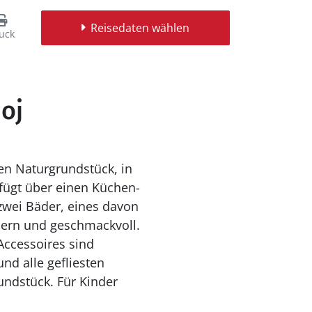
Reisedaten wählen
uck
oj