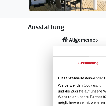
Ausstattung
Allgemeines
Baujahr: 2005
Nichtraucher
Wohnfläche: 110 
Zustimmung
Wohnbereich
Diese Webseite verwendet 
Flachbildfernsehe
Kaminofen
Wir verwenden Cookies, um I
und die Zugriffe auf unsere 
Website an unsere Partner fü
möglicherweise mit weiteren