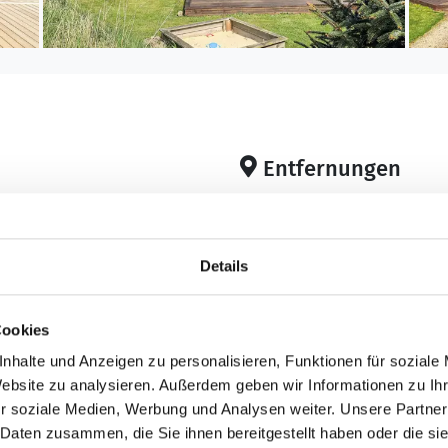
Entfernungen
Abstand Einkauf: 50
Abstand Restaurant:
m²
Abstand Wasser: 80
Details
Küche
Cookies
r
Dunstabzug
Geschirrspüler
nhalte und Anzeigen zu personalisieren, Funktionen für soziale
Website zu analysieren. Außerdem geben wir Informationen zu I
Herd
r soziale Medien, Werbung und Analysen weiter. Unsere Partner
Kaffeemaschine
 Daten zusammen, die Sie ihnen bereitgestellt haben oder die s
Kühlschrank