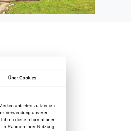
0 m
 500 m
0 m
Über Cookies
 Medien anbieten zu können
hrer Verwendung unserer
 führen diese Informationen
ie im Rahmen Ihrer Nutzung