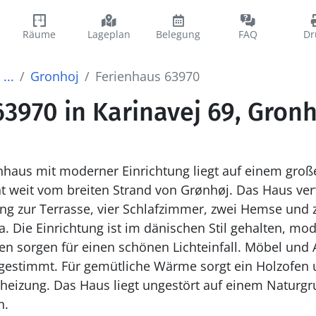
Räume
Lageplan
Belegung
FAQ
Dr
...
Gronhoj
Ferienhaus 63970
3970 in Karinavej 69, Gronh
 moderner Einrichtung liegt auf einem großen Naturgrundstück, in
rønhøj. Das Haus verfügt über einen Küchen-
g ist im dänischen Stil gehalten, modern und geschmackvoll.
oires sind
 Für gemütliche Wärme sorgt ein Holzofen und alle gefliesten
ngestört auf einem Naturgrundstück. Für Kinder
en.