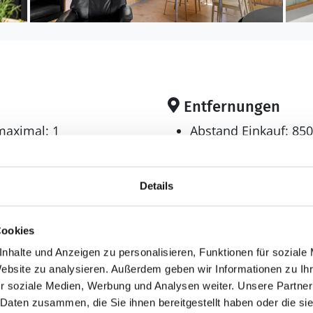
Entfernungen
maximal: 1
Abstand Einkauf: 85
6
Nur im Sommer geöffnet
Abstand Golfplatz: 5
Abstand Restaurant:
: 1.211 m²
Details
Abstand Strand: 950
nde erlaubt
Sandstrand
Cookies
nhalte und Anzeigen zu personalisieren, Funktionen für soziale
Website zu analysieren. Außerdem geben wir Informationen zu I
²
r soziale Medien, Werbung und Analysen weiter. Unsere Partner
 Daten zusammen, die Sie ihnen bereitgestellt haben oder die s
Schlafbereich