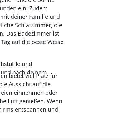
stunden ein. Zudem
mit deiner Familie und
liche Schlafzimmer, die
nn. Das Badezimmer ist
 Tag auf die beste Weise
chstühle und
n und nach deinem
 bietet viel Platz für
ie Aussicht auf die
Freien einnehmen oder
che Luft genießen. Wenn
chirms entspannen und
ls auch Schatten zu