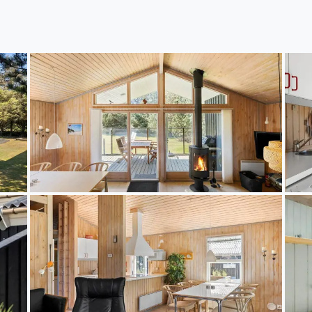
bung
 37 ist der perfekte Ausgangspunkt, um die schöne 
n. Du bist nahe an der Nordsee, und es dauert nur 
 du ein erfrischendes Bad nehmen oder einen herrlic
t. Die Umgebung von Løkken bietet eine tolle Urlaub
 und Restaurants, während Blokhus für seine schöne
 Umgebung bekannt ist. Für Abenteuerlustige gibt es z
wie zum Beispiel zum Rubjerg Knude oder den beliebt
für jeden Geschmack etwas – egal ob du entspannen 