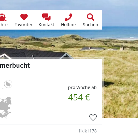
ähre
Favoriten
Kontakt
Hotline
Suchen
ammerbucht
pro Woche ab
454 €
flklk1178