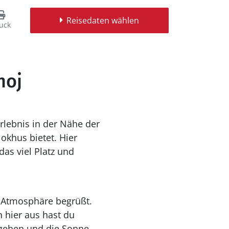
Reisedaten wählen
uck
hoj
rlebnis in der Nähe der
okhus bietet. Hier
as viel Platz und
n Atmosphäre begrüßt.
 hier aus hast du
 gehen und die Sonne