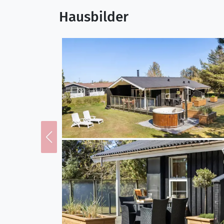
Entdecke deine Umge
Hausbilder
Die Lage von Karensvej
und Blokhus zu erkunde
Strand zu erreichen, wo
der Küste machen kanns
gemütlichen Geschäften
landschaftlich reizvolle
Ausflugsmöglichkeiten, 
Umgebung. Es gibt also 
möchtest.