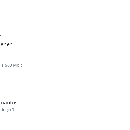
n
sehen
als 500 Mbit
troautos
adegerät