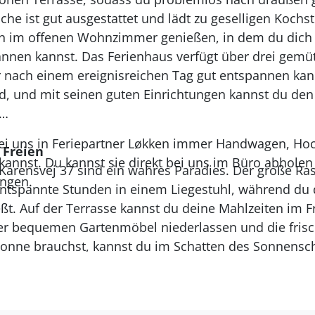
che ist gut ausgestattet und lädt zu geselligen Koch
en im offenen Wohnzimmer genießen, in dem du dich 
nnen kannst. Das Ferienhaus verfügt über drei gemüt
er nach einem ereignisreichen Tag gut entspannen ka
d, und mit seinen guten Einrichtungen kannst du den
 bei uns in Feriepartner Løkken immer Handwagen, Ho
 Freien
kannst. Du kannst sie direkt bei uns im Büro abhole
arensvej 37 sind ein wahres Paradies. Der große Rasen
ingen.
 entspannte Stunden in einem Liegestuhl, während du d
ßt. Auf der Terrasse kannst du deine Mahlzeiten im 
der bequemen Gartenmöbel niederlassen und die fris
Sonne brauchst, kannst du im Schatten des Sonnens
s große Grundstück ermöglicht es dir, sowohl Sonne a
v sein oder einfach nur entspannen möchtest.