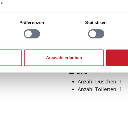
n.
Anzahl Doppelbetten
1x140x190
2x70x190
Präferenzen
Statistiken
Anzahl Etagenbetten 
2x70x190
Hochbett, 1x70x190
Anzahl Etagenbetten 
2x70x190
Auswahl erlauben
Hochbett, 1x70x190
Bad
Anzahl Duschen: 1
Anzahl Toiletten: 1