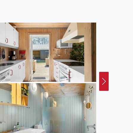
Gegend rund um Løkken
wenige Minuten, um den
hen Spaziergang entlang
satmosphäre mit vielen
n Strände und
ahlreiche
en Golfplätzen in der
oder aktiv sein