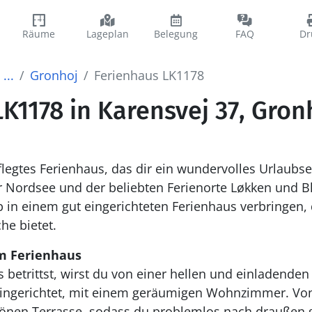
Räume
Lageplan
Belegung
FAQ
Dr
...
Gronhoj
Ferienhaus LK1178
K1178 in Karensvej 37, Gron
flegtes Ferienhaus, das dir ein wundervolles Urlaubse
Nordsee und der beliebten Ferienorte Løkken und Bl
 in einem gut eingerichteten Ferienhaus verbringen, d
he bietet.
m Ferienhaus
betrittst, wirst du von einer hellen und einladende
 eingerichtet, mit einem geräumigen Wohnzimmer. Von
hönen Terrasse, sodass du problemlos nach draußen