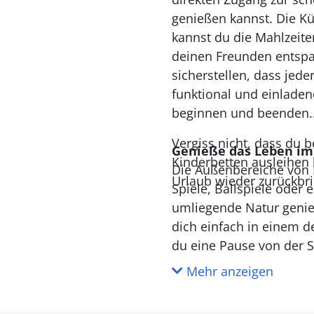
genießen kannst. Die Kü
kannst du die Mahlzeit
deinen Freunden entspa
sicherstellen, dass jed
funktional und einladen
beginnen und beenden.
Vergiss nicht, dass du
Genieße das Leben im
Kinderbetten ausleihen 
Die Außenbereiche von K
Urlaub wieder zurückbr
Spiele, Ballspiele oder
umliegende Natur genie
dich einfach in einem 
du eine Pause von der 
die Stille genießen. Da
Mehr anzeigen
finden, egal ob du akti