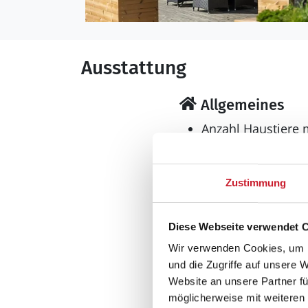
Ausstattung
Allgemeines
Anzahl Haustiere 
Anzahl Personen: 
Baujahr: 1985
Grundstücksfläche
Zustimmung
Naturgrundstück
Haustiere: Nur Hu
Diese Webseite verwendet 
Inkl. Endreinigung
Wir verwenden Cookies, um I
Nichtraucher
und die Zugriffe auf unsere 
Wohnfläche: 62 m
Website an unsere Partner fü
möglicherweise mit weiteren
Wohnbereich