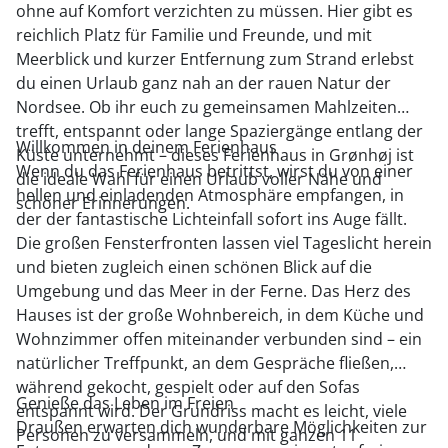
ohne auf Komfort verzichten zu müssen. Hier gibt es
reichlich Platz für Familie und Freunde, und mit
Meerblick und kurzer Entfernung zum Strand erlebst
du einen Urlaub ganz nah an der rauen Natur der
Nordsee. Ob ihr euch zu gemeinsamen Mahlzeiten
trefft, entspannt oder lange Spaziergänge entlang der
Willkommen in deinem Ferienhaus
Küste unternehmt – dieses Ferienhaus in Grønhøj ist
Wenn du das Ferienhaus betrittst, wirst du von einer
die ideale Wahl für einen Urlaub voller Nähe und
hellen und einladenden Atmosphäre empfangen, in
schöner Erinnerungen.
der der fantastische Lichteinfall sofort ins Auge fällt.
Die großen Fensterfronten lassen viel Tageslicht herein
und bieten zugleich einen schönen Blick auf die
Umgebung und das Meer in der Ferne. Das Herz des
Hauses ist der große Wohnbereich, in dem Küche und
Wohnzimmer offen miteinander verbunden sind – ein
natürlicher Treffpunkt, an dem Gespräche fließen,
während gekocht, gespielt oder auf den Sofas
Genieße das Leben im Freien
entspannt wird. Der Grundriss macht es leicht, viele
Draußen erwarten dich wunderbare Möglichkeiten zur
Personen zu versammeln, und mit ganzen 11