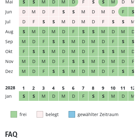
S
S
M
D
M
D
F
S
S
M
D
M
D
M
D
F
S
S
M
D
M
D
F
S
D
F
S
S
M
D
M
D
F
S
S
M
S
M
D
M
D
F
S
S
M
D
M
D
M
D
F
S
S
M
D
M
D
F
S
S
F
S
S
M
D
M
D
F
S
S
M
D
M
D
M
D
F
S
S
M
D
M
D
F
M
D
F
S
S
M
D
M
D
F
S
S
2028
1
2
3
4
5
6
7
8
9
10
11
12
S
S
M
D
M
D
F
S
S
M
D
M
frei
belegt
gewählter Zeitraum
FAQ