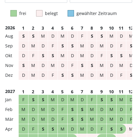
frei
belegt
gewählter Zeitraum
2026
1
2
3
4
5
6
7
8
9
10
11
12
S
S
M
D
M
D
F
S
S
M
D
M
D
M
D
F
S
S
M
D
M
D
F
S
D
F
S
S
M
D
M
D
F
S
S
M
S
M
D
M
D
F
S
S
M
D
M
D
D
M
D
F
S
S
M
D
M
D
F
S
2027
1
2
3
4
5
6
7
8
9
10
11
12
F
S
S
M
D
M
D
F
S
S
M
D
M
D
M
D
F
S
S
M
D
M
D
F
M
D
M
D
F
S
S
M
D
M
D
F
D
F
S
S
M
D
M
D
F
S
S
M