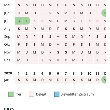
S
S
M
D
M
D
F
S
S
M
D
M
D
M
D
F
S
S
M
D
M
D
F
S
D
F
S
S
M
D
M
D
F
S
S
M
S
M
D
M
D
F
S
S
M
D
M
D
M
D
F
S
S
M
D
M
D
F
S
S
F
S
S
M
D
M
D
F
S
S
M
D
M
D
M
D
F
S
S
M
D
M
D
F
M
D
F
S
S
M
D
M
D
F
S
S
2028
1
2
3
4
5
6
7
8
9
10
11
12
S
S
M
D
M
D
F
S
S
M
D
M
frei
belegt
gewählter Zeitraum
FAQ