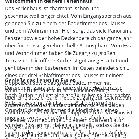
Willkommen in deinem Ferienhaus
Das Ferienhaus ist charmant, schön und
geschmackvoll eingerichtet. Vom Eingangsbereich aus
gelangen Sie zu einem der Badezimmer des Hauses
und dem Wohnzimmer. Hier sorgt das viele Panorama-
Fenster sowie der hohe Deckenbereich das ganze Jahr
über für eine angenehme, helle Atmosphäre. Vom Ess-
und Wohnzimmer haben Sie Zugang zu großen
Terrassen. Die offene Küche ist gut ausgestattet und
geht über in den Essbereich. Im Osten befindet sich
eines der drei Schlafzimmer des Hauses mit einem
Genieße das Leben im Freien
Doppelbett sowie das große Badezimmer mit
Vor dem Eingang gibt es eine schöne Holzterrasse.
Whirlpool und Sauna. In einem kleinen Flur gibt es
Nach Süden hin liegt eine große, teilweise überdachte
über eine ausziehbare Treppe Zugang zur Galerie. Am
Holzterrasse mit Windschutz. Auf dem großen
anderen Ende des Hauses befinden sich die beiden
Grundstück gibt es immer die Möglichkeit, einen
anderen Schlafzimmer mit Doppelbetten. Das Haus ist
ungestörten Platz im Windschutz zu finden, und es
mit einer Wärmepumpe und einem Solarventilator
wurden Pfosten mit Haken aufgestellt, sodass Sie das
ausgestattet. Es ist sehr energie- und
Leben in der Hängematte genießen können. Auf dem
allergikerfreundlich. Im Haus gibt es Internetzugang