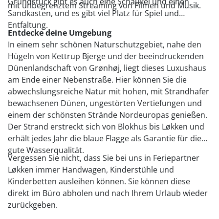
Grundstück gibt es auch eine Schaukel und einen
mit unbegrenztem Streaming von Filmen und Musik.
Sandkasten, und es gibt viel Platz für Spiel und
Entfaltung.
Entdecke deine Umgebung
In einem sehr schönen Naturschutzgebiet, nahe den
Hügeln von Kettrup Bjerge und der beeindruckenden
Dünenlandschaft von Grønhøj, liegt dieses Luxushaus
am Ende einer Nebenstraße. Hier können Sie die
abwechslungsreiche Natur mit hohen, mit Strandhafer
bewachsenen Dünen, ungestörten Vertiefungen und
einem der schönsten Strände Nordeuropas genießen.
Der Strand erstreckt sich von Blokhus bis Løkken und
erhält jedes Jahr die blaue Flagge als Garantie für die
gute Wasserqualität.
Vergessen Sie nicht, dass Sie bei uns in Feriepartner
Løkken immer Handwagen, Kinderstühle und
Kinderbetten ausleihen können. Sie können diese
direkt im Büro abholen und nach Ihrem Urlaub wieder
zurückgeben.